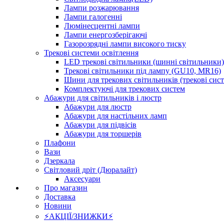
Лампи розжарювання
Лампи галогенні
Люмінесцентні лампи
Лампи енергозберігаючі
Газорозрядні лампи високого тиску
Трекові системи освітлення
LED трекові світильники (шинні світильники)
Трекові світильники під лампу (GU10, MR16)
Шини для трекових світильників (трекові сис
Комплектуючі для трекових систем
Абажури для світильників і люстр
Абажури для люстр
Абажури для настільних ламп
Абажури для підвісів
Абажури для торшерів
Плафони
Вази
Дзеркала
Світловий дріт (Дюралайт)
Аксесуари
Про магазин
Доставка
Новини
⚡АКЦІЇ/ЗНИЖКИ⚡