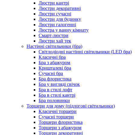
Люстри кантрі
Люстри декоративні
Люстри сучасні
Люстри для будинку
Люстри галогенні
Люстра у ванну кімнату
Смарт-люстри
Люстри хай тек
Настінні світильники (бра)
Світлодіодні настінні світильники (LED бра)
Класичні бра
Бра з абажуром
Кришталеві бра
Сучасні бра
Бра флористика
Бра у вигляді свічок
Бра в стилі лофт
Бра в стилі кантрі
Бра половинки
Торшери для дому (підлогові світильники)
Класичні торшери
Сучасні торшери
Торшери флористика
Торшери з абажуром
Торшери декоративні