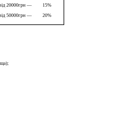
від 20000грн —
15%
від 50000грн —
20%
ща);