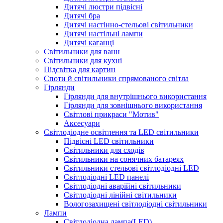
Дитячі люстри підвісні
Дитячі бра
Дитячі настінно-стельові світильники
Дитячі настільні лампи
Дитячі каганці
Світильники для ванн
Світильники для кухні
Підсвітка для картин
Споти й світильники спрямованого світла
Гірлянди
Гірлянди для внутрішнього використання
Гірлянди для зовнішнього використання
Світлові прикраси "Мотив"
Аксесуари
Світлодіодне освітлення та LED світильники
Підвісні LED світильники
Світильники для сходів
Світильники на сонячних батареях
Світильники стельові світлодіодні LED
Світлодіодні LED панелі
Світлодіодні аварійні світильники
Світлодіодні лінійні світильники
Вологозахищені світлодіодні світильники
Лампи
Світлодіодна лампа(LED)