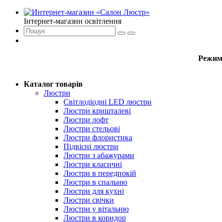
Інтернет-магазин освітлення
Режим
Каталог товарів
Люстри
Світлодіодні LED люстри
Люстри кришталеві
Люстри лофт
Люстри стельові
Люстри флористика
Підвісні люстри
Люстри з абажурами
Люстри класичні
Люстри в передпокій
Люстри в спальню
Люстри для кухні
Люстри свічки
Люстри у вітальню
Люстри в коридор