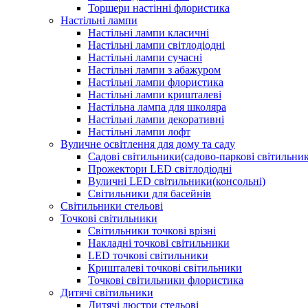
Торшери настінні флористика
Настільні лампи
Настільні лампи класичні
Настільні лампи світлодіодні
Настільні лампи сучасні
Настільні лампи з абажуром
Настільні лампи флористика
Настільні лампи кришталеві
Настільна лампа для школяра
Настільні лампи декоративні
Настільні лампи лофт
Вуличне освітлення для дому та саду
Садові світильники(садово-паркові світильни
Прожектори LED світлодіодні
Вуличні LED світильники(консольні)
Світильники для басейнів
Світильники стельові
Точкові світильники
Світильники точкові врізні
Накладні точкові світильники
LED точкові світильники
Кришталеві точкові світильники
Точкові світильники флористика
Дитячі світильники
Дитячі люстри стельові