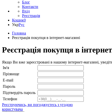
Блог
Контакти
Вхід
Реєстрація
Кошик
0
Укр
Рус
Головна
Реєстрація покупця в інтернет-магазині
Реєстрація покупця в інтерне
Якщо Ви вже зареєстровані в нашому інтернет-магазині, уведіть
Ім'я
Прізвище
E-mail
Пароль
Підтвердіть пароль
Телефон
Реєструючись, ви погоджуєтесь з
угодою
користувача