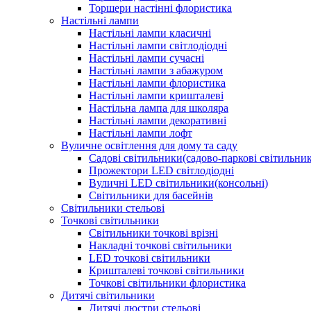
Торшери настінні флористика
Настільні лампи
Настільні лампи класичні
Настільні лампи світлодіодні
Настільні лампи сучасні
Настільні лампи з абажуром
Настільні лампи флористика
Настільні лампи кришталеві
Настільна лампа для школяра
Настільні лампи декоративні
Настільні лампи лофт
Вуличне освітлення для дому та саду
Садові світильники(садово-паркові світильни
Прожектори LED світлодіодні
Вуличні LED світильники(консольні)
Світильники для басейнів
Світильники стельові
Точкові світильники
Світильники точкові врізні
Накладні точкові світильники
LED точкові світильники
Кришталеві точкові світильники
Точкові світильники флористика
Дитячі світильники
Дитячі люстри стельові