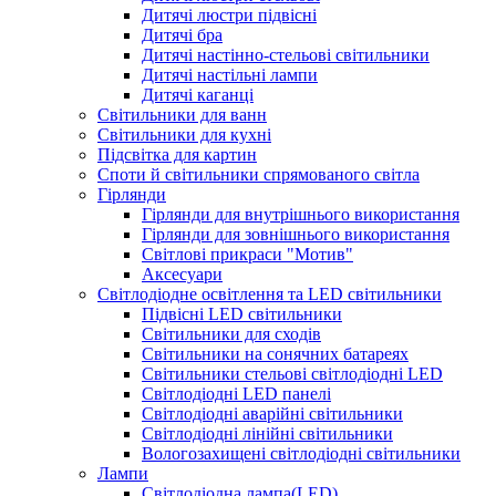
Дитячі люстри підвісні
Дитячі бра
Дитячі настінно-стельові світильники
Дитячі настільні лампи
Дитячі каганці
Світильники для ванн
Світильники для кухні
Підсвітка для картин
Споти й світильники спрямованого світла
Гірлянди
Гірлянди для внутрішнього використання
Гірлянди для зовнішнього використання
Світлові прикраси "Мотив"
Аксесуари
Світлодіодне освітлення та LED світильники
Підвісні LED світильники
Світильники для сходів
Світильники на сонячних батареях
Світильники стельові світлодіодні LED
Світлодіодні LED панелі
Світлодіодні аварійні світильники
Світлодіодні лінійні світильники
Вологозахищені світлодіодні світильники
Лампи
Світлодіодна лампа(LED)