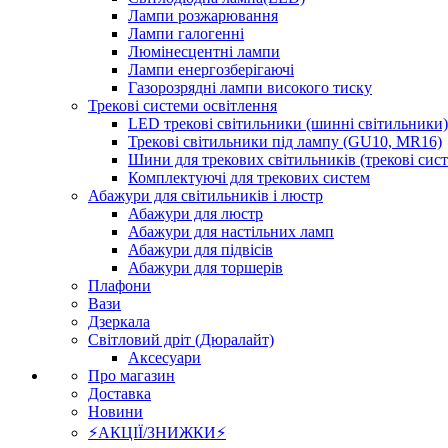
Лампи розжарювання
Лампи галогенні
Люмінесцентні лампи
Лампи енергозберігаючі
Газорозрядні лампи високого тиску
Трекові системи освітлення
LED трекові світильники (шинні світильники)
Трекові світильники під лампу (GU10, MR16)
Шини для трекових світильників (трекові сис
Комплектуючі для трекових систем
Абажури для світильників і люстр
Абажури для люстр
Абажури для настільних ламп
Абажури для підвісів
Абажури для торшерів
Плафони
Вази
Дзеркала
Світловий дріт (Дюралайт)
Аксесуари
Про магазин
Доставка
Новини
⚡АКЦІЇ/ЗНИЖКИ⚡