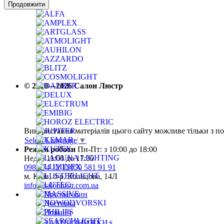
Продовжити
© 2010—2026 Салон Люстр
Використання матеріалів цього сайту можливе тільки з п
Select Language
▼
Режим роботи
Пн-Пт: з 10:00 до 18:00
Нед: з 11:00 до 17:00
098 274 12 12
050 581 91 91
м. Київ, б-р. Кольцова, 14Л
info@salonlustr.com.ua
Про магазин
Доставка
Новини
⚡АКЦІЇ/ЗНИЖКИ⚡