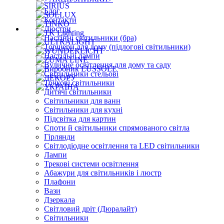
Блог
Контакти
Люстри
Настінні світильники (бра)
Торшери для дому (підлогові світильники)
Настільні лампи
Вуличне освітлення для дому та саду
Світильники стельові
Точкові світильники
Дитячі світильники
Світильники для ванн
Світильники для кухні
Підсвітка для картин
Споти й світильники спрямованого світла
Гірлянди
Світлодіодне освітлення та LED світильники
Лампи
Трекові системи освітлення
Абажури для світильників і люстр
Плафони
Вази
Дзеркала
Світловий дріт (Дюралайт)
Світильники