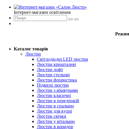
Інтернет-магазин освітлення
Режим
Каталог товарів
Люстри
Світлодіодні LED люстри
Люстри кришталеві
Люстри лофт
Люстри стельові
Люстри флористика
Підвісні люстри
Люстри з абажурами
Люстри класичні
Люстри в передпокій
Люстри в спальню
Люстри для кухні
Люстри свічки
Люстри у вітальню
Люстри в коридор