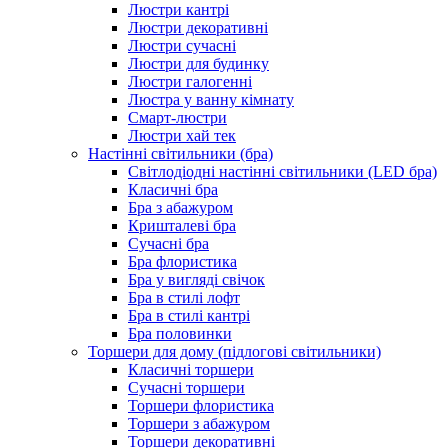
Люстри кантрі
Люстри декоративні
Люстри сучасні
Люстри для будинку
Люстри галогенні
Люстра у ванну кімнату
Смарт-люстри
Люстри хай тек
Настінні світильники (бра)
Світлодіодні настінні світильники (LED бра)
Класичні бра
Бра з абажуром
Кришталеві бра
Сучасні бра
Бра флористика
Бра у вигляді свічок
Бра в стилі лофт
Бра в стилі кантрі
Бра половинки
Торшери для дому (підлогові світильники)
Класичні торшери
Сучасні торшери
Торшери флористика
Торшери з абажуром
Торшери декоративні