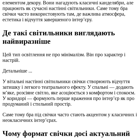
елементом декору. Вони нагадують класичні канделябри, але
працюють як сучасні настінні світильники. Саме тому бра
свічки часто використовують там, де важлива атмосфера,
естетика і відчуття завершеного інтер’єру.
Де такі світильники виглядають
найвиразніше
Цей тип освітлення не про мінімалізм. Він про характер і
настрій.
Детальніше ...
У вітальні настінні світильники свічки створюють відчуття
затишку і легкого театрального ефекту. У спальні — додають
м’яке, розсіяне світло, яке асоціюється з комфортом і спокоєм.
У коридорі — формують перше враження про інтер’єр як про
продуманий і стильний простір.
Саме тому бра під свічки часто стають акцентом у класичних і
неокласичних інтер’єрах.
Чому формат свічки досі актуальний