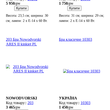
5 950
грн
1 750
грн
Купити
Купити
Висота: 23,5 см; ширина: 30
Висота: 31 см; ширина: 29 см;
см; лампи: 2 х Е-14 х 60 Вт.
лампи: 2 х Е-14 х 60 Вт.
Мотузковий вимикач на
корпусі.
203 Бра Nowodvorski
Бра класичне 10303
ARES II kinkiet PL
NOWODVORSKI
УКРАЇНА
203
10303
3 465
грн
1 450
грн