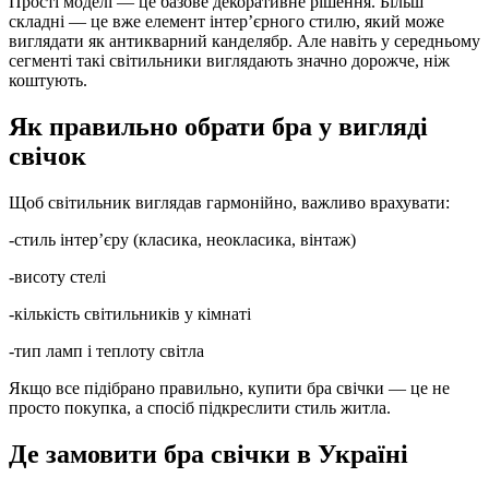
Прості моделі — це базове декоративне рішення. Більш
складні — це вже елемент інтер’єрного стилю, який може
виглядати як антикварний канделябр. Але навіть у середньому
сегменті такі світильники виглядають значно дорожче, ніж
коштують.
Як правильно обрати бра у вигляді
свічок
Щоб світильник виглядав гармонійно, важливо врахувати:
-стиль інтер’єру (класика, неокласика, вінтаж)
-висоту стелі
-кількість світильників у кімнаті
-тип ламп і теплоту світла
Якщо все підібрано правильно, купити бра свічки — це не
просто покупка, а спосіб підкреслити стиль житла.
Де замовити бра свічки в Україні