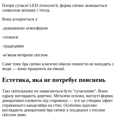
Попри сучасні LED-технології, форма свічки залишається
символом затишку і тепла.
Вона асоціюється з:
-домашньою атмосферою
-спокоєм
-традиціями
-м’яким вечірнім світлом
Саме тому бра свічки класичні ніколи повністю не виходять з
моди — вони працюють на емоції.
Естетика, яка не потребує пояснень
Такі світильники не намагаються бути “сучасними”. Вони
одразу виглядають доречно. Металеві основи, вигнуті форми,
декоративні елементи під старовину — усе це створює ефект
справжнього канделябра на стіні. Особливо красиво
виглядають декоративні бра свічки у поєднанні з теплим
світлом ламп.