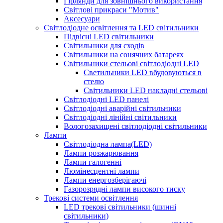
Гірлянди для зовнішнього використання
Світлові прикраси "Мотив"
Аксесуари
Світлодіодне освітлення та LED світильники
Підвісні LED світильники
Світильники для сходів
Світильники на сонячних батареях
Світильники стельові світлодіодні LED
Cветильники LED вбудовуються в
стелю
Світильники LED накладні стельові
Світлодіодні LED панелі
Світлодіодні аварійні світильники
Світлодіодні лінійні світильники
Вологозахищені світлодіодні світильники
Лампи
Світлодіодна лампа(LED)
Лампи розжарювання
Лампи галогенні
Люмінесцентні лампи
Лампи енергозберігаючі
Газорозрядні лампи високого тиску
Трекові системи освітлення
LED трекові світильники (шинні
світильники)