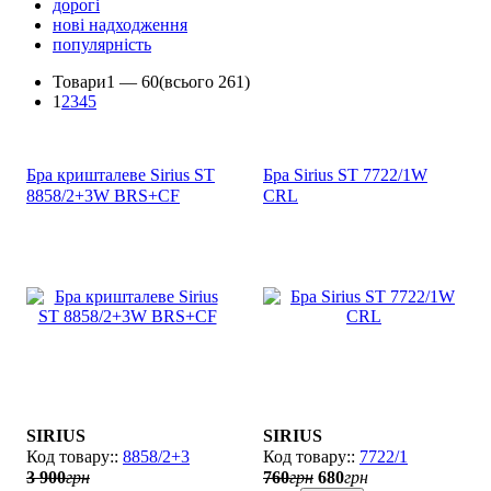
дорогі
нові надходження
популярність
Товари
1 —
60
(всього 261)
1
2
3
4
5
Бра кришталеве Sirius ST
Бра Sirius SТ 7722/1W
8858/2+3W BRS+CF
CRL
SIRIUS
SIRIUS
8858/2+3
7722/1
3 900
грн
760
грн
680
грн