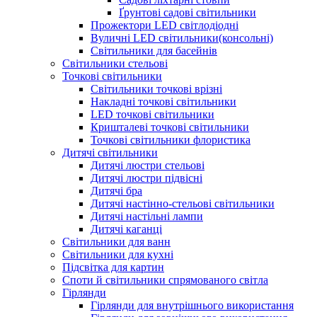
Ґрунтові садові світильники
Прожектори LED світлодіодні
Вуличні LED світильники(консольні)
Світильники для басейнів
Світильники стельові
Точкові світильники
Світильники точкові врізні
Накладні точкові світильники
LED точкові світильники
Кришталеві точкові світильники
Точкові світильники флористика
Дитячі світильники
Дитячі люстри стельові
Дитячі люстри підвісні
Дитячі бра
Дитячі настінно-стельові світильники
Дитячі настільні лампи
Дитячі каганці
Світильники для ванн
Світильники для кухні
Підсвітка для картин
Споти й світильники спрямованого світла
Гірлянди
Гірлянди для внутрішнього використання