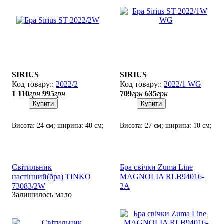
SIRIUS
SIRIUS
2022/2
2022/1 WG
1 110
грн
995
грн
709
грн
635
грн
Купити
Купити
Висота: 24 см; ширина: 40 см;
Висота: 27 см; ширина: 10 см;
лампи: 2 х Е14 х 60 Вт.
лампи: 1 х Е14 х 60 Вт.
Світильник
Бра свічки Zuma Line
настінний(бра) TINKO
MAGNOLIA RLB94016-
73083/2W
2A
Залишилось мало