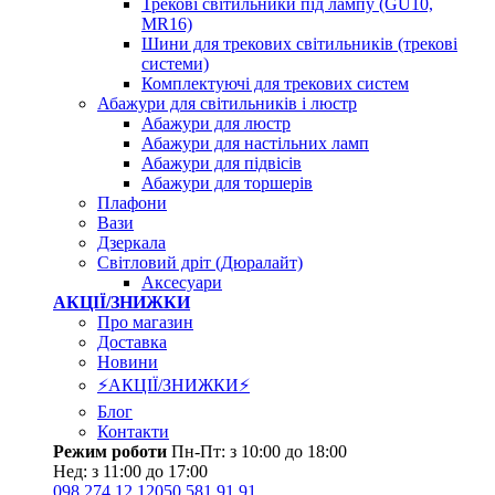
Трекові світильники під лампу (GU10,
MR16)
Шини для трекових світильників (трекові
системи)
Комплектуючі для трекових систем
Абажури для світильників і люстр
Абажури для люстр
Абажури для настільних ламп
Абажури для підвісів
Абажури для торшерів
Плафони
Вази
Дзеркала
Світловий дріт (Дюралайт)
Аксесуари
АКЦІЇ/ЗНИЖКИ
Про магазин
Доставка
Новини
⚡АКЦІЇ/ЗНИЖКИ⚡
Блог
Контакти
Режим роботи
Пн-Пт: з 10:00 до 18:00
Нед: з 11:00 до 17:00
098 274 12 12
050 581 91 91