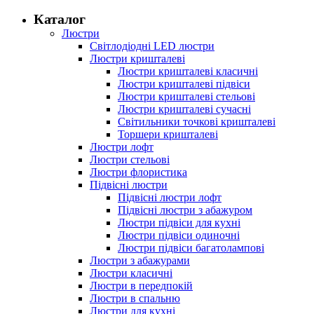
Каталог
Люстри
Світлодіодні LED люстри
Люстри кришталеві
Люстри кришталеві класичні
Люстри кришталеві підвіси
Люстри кришталеві стельові
Люстри кришталеві сучасні
Світильники точкові кришталеві
Торшери кришталеві
Люстри лофт
Люстри стельові
Люстри флористика
Підвісні люстри
Підвісні люстри лофт
Підвісні люстри з абажуром
Люстри підвіси для кухні
Люстри підвіси одиночні
Люстри підвіси багатолампові
Люстри з абажурами
Люстри класичні
Люстри в передпокій
Люстри в спальню
Люстри для кухні