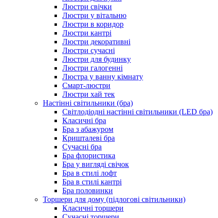
Люстри свічки
Люстри у вітальню
Люстри в коридор
Люстри кантрі
Люстри декоративні
Люстри сучасні
Люстри для будинку
Люстри галогенні
Люстра у ванну кімнату
Смарт-люстри
Люстри хай тек
Настінні світильники (бра)
Світлодіодні настінні світильники (LED бра)
Класичні бра
Бра з абажуром
Кришталеві бра
Сучасні бра
Бра флористика
Бра у вигляді свічок
Бра в стилі лофт
Бра в стилі кантрі
Бра половинки
Торшери для дому (підлогові світильники)
Класичні торшери
Сучасні торшери