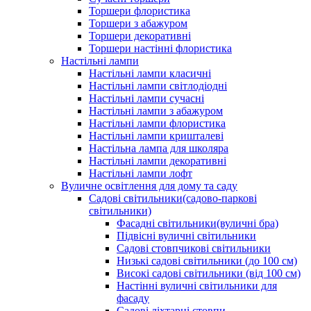
Торшери флористика
Торшери з абажуром
Торшери декоративні
Торшери настінні флористика
Настільні лампи
Настільні лампи класичні
Настільні лампи світлодіодні
Настільні лампи сучасні
Настільні лампи з абажуром
Настільні лампи флористика
Настільні лампи кришталеві
Настільна лампа для школяра
Настільні лампи декоративні
Настільні лампи лофт
Вуличне освітлення для дому та саду
Садові світильники(садово-паркові
світильники)
Фасадні світильники(вуличні бра)
Підвісні вуличні світильники
Садові стовпчикові світильники
Низькі садові світильники (до 100 см)
Високі садові світильники (від 100 см)
Настінні вуличні світильники для
фасаду
Садові ліхтарні стовпи