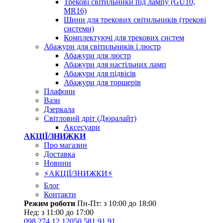
Трекові світильники під лампу (GU10,
MR16)
Шини для трекових світильників (трекові
системи)
Комплектуючі для трекових систем
Абажури для світильників і люстр
Абажури для люстр
Абажури для настільних ламп
Абажури для підвісів
Абажури для торшерів
Плафони
Вази
Дзеркала
Світловий дріт (Дюралайт)
Аксесуари
АКЦІЇ/ЗНИЖКИ
Про магазин
Доставка
Новини
⚡АКЦІЇ/ЗНИЖКИ⚡
Блог
Контакти
Режим роботи
Пн-Пт: з 10:00 до 18:00
Нед: з 11:00 до 17:00
098 274 12 12
050 581 91 91