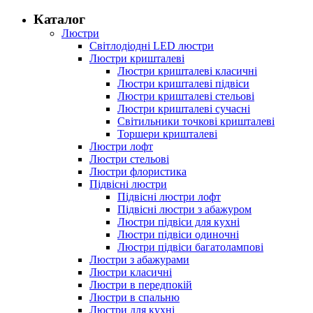
Каталог
Люстри
Світлодіодні LED люстри
Люстри кришталеві
Люстри кришталеві класичні
Люстри кришталеві підвіси
Люстри кришталеві стельові
Люстри кришталеві сучасні
Світильники точкові кришталеві
Торшери кришталеві
Люстри лофт
Люстри стельові
Люстри флористика
Підвісні люстри
Підвісні люстри лофт
Підвісні люстри з абажуром
Люстри підвіси для кухні
Люстри підвіси одиночні
Люстри підвіси багатолампові
Люстри з абажурами
Люстри класичні
Люстри в передпокій
Люстри в спальню
Люстри для кухні