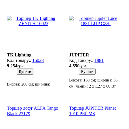
TK Lighting
JUPITER
16023
1881
9 254
грн
4 550
грн
Купити
Купити
Висота: 160 см; ширина: 36
Висота: 200 см; ширина:
см; лампи: 2 х Е27 х 60 Вт.
50х130 см; лампи: 1 х Е27 х
60 Вт.
Торшер лофт ALFA Tango
Торшер JUPITER Planet
Black 23179
1910 PEP MS