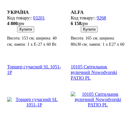
УКРАЇНА
ALFA
03201
9268
4 800
грн
6 158
грн
Купити
Купити
Висота: 153 см; ширина: 40
Висота: 165 см; ширина:
см; лампи: 1 х Е-27 х 60 Вт.
80х30 см; лампи: 1 х Е27 х 60
Вт.
Торшер сучасний SL 1051-
10105 Світильник
1P
вуличний Nowodvorski
PATIO PL