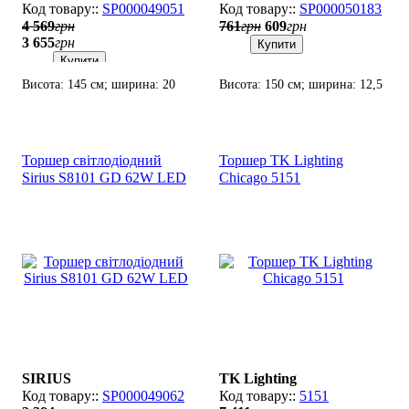
SP000049051
SP000050183
4 569
грн
761
грн
609
грн
3 655
грн
Купити
Купити
Висота: 145 см; ширина: 20
Висота: 150 см; ширина: 12,5
см; лампи: LED х 64
см; лампи: LED х 5 Вт(3000-
Вт(3000К, 4000К, 6500K).
24000K).
Торшер світлодіодний
Торшер TK Lighting
Sirius S8101 GD 62W LED
Chicago 5151
SIRIUS
TK Lighting
SP000049062
5151