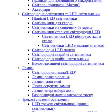
Гірлянди для зовнішнього використання
Світлові прикраси "Мотив"
Аксесуари
Світлодіодне освітлення та LED світильники
Підвісні LED світильники
Світильники для сходів
Світильники на сонячних батареях
Світильники стельові світлодіодні LED
Cветильники LED вбудовуються в
стелю
Світильники LED накладні стельові
Світлодіодні LED панелі
Світлодіодні аварійні світильники
Світлодіодні лінійні світильники
Вологозахищені світлодіодні світильники
Лампи
Світлодіодна лампа(LED)
Лампи розжарювання
Лампи галогенні
Люмінесцентні лампи
Лампи енергозберігаючі
Газорозрядні лампи високого тиску
Трекові системи освітлення
LED трекові світильники (шинні
світильники)