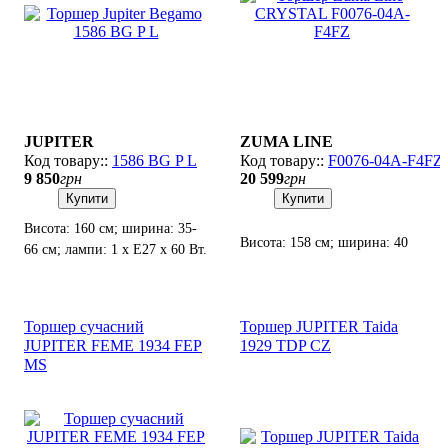
JUPITER
ZUMA LINE
1586 BG P L
F0076-04A-F4FZ
9 850
грн
20 599
грн
Купити
Купити
Висота: 160 см; ширина: 35-
Висота: 158 см; ширина: 40
66 см; лампи: 1 х Е27 х 60 Вт.
см; лампа: 4 х G9 х 10 Вт
LED.
Торшер сучасний
Торшер JUPITER Taida
JUPITER FEME 1934 FEP
1929 TDP CZ
MS