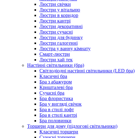
Люстри свічки
Люстри у вітальню
Люстри в коридор
Люстри кантрі
Люстри декоративні
Люстри сучасні
Люстри для будинку
Люстри галогенні
Люстра у ванну кімнату
Смарт-люстри
Люстри хай тек
Настінні світильники (бра)
Світлодіодні настінні світильники (LED бра)
Класичні бра
Бра з абажуром
Кришталеві бра
Сучасні бра
Бра флористика
Бра у вигляді свічок
Бра в стилі лофт
Бра в стилі кантрі
Бра половинки
Торшери для дому (підлогові світильники)
Класичні торшери
Сучасні торшери