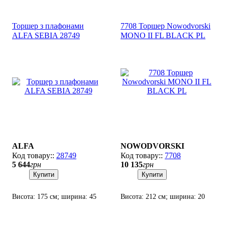
Торшер з плафонами
7708 Торшер Nowodvorski
ALFA SEBIA 28749
MONO II FL BLACK PL
ALFA
NOWODVORSKI
28749
7708
5 644
грн
10 135
грн
Купити
Купити
Висота: 175 см; ширина: 45
Висота: 212 см; ширина: 20
см; лампи: 3 х Е14 х 60 Вт.
см; лампи: 2 х GU10 х 35 Вт.