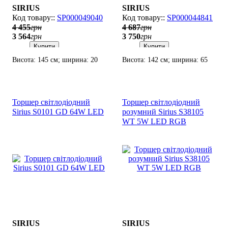
SIRIUS
SIRIUS
SP000049040
SP000044841
4 455
грн
4 687
грн
3 564
грн
3 750
грн
Купити
Купити
Висота: 145 см; ширина: 20
Висота: 142 см; ширина: 65
см; лампи: LED х 88
см; лампи: LED х 76
Вт(3000К, 4000К, 6500K).
Вт(3000К, 4000К, 6000K).
Торшер світлодіодний
Торшер світлодіодний
Sirius S0101 GD 64W LED
розумний Sirius S38105
WT 5W LED RGB
SIRIUS
SIRIUS