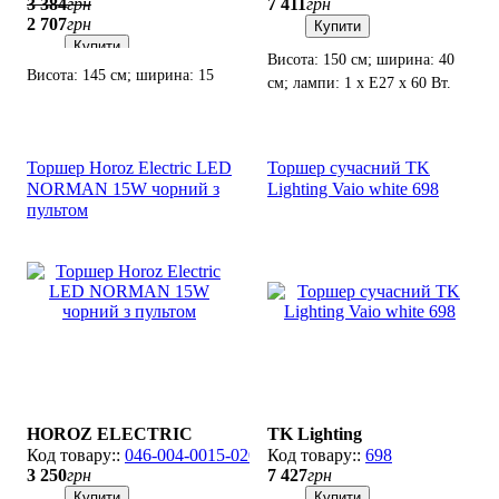
3 384
грн
7 411
грн
2 707
грн
Купити
Купити
Висота: 150 см; ширина: 40
Висота: 145 см; ширина: 15
см; лампи: 1 х Е27 х 60 Вт.
см; лампи: LED х 62
Вт(3000К, 4000К, 6500K).
Торшер Horoz Electric LED
Торшер сучасний TK
NORMAN 15W чорний з
Lighting Vaio white 698
пультом
HOROZ ELECTRIC
TK Lighting
046-004-0015-020
698
3 250
грн
7 427
грн
Купити
Купити