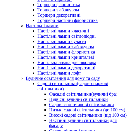
Торшери флористика
Торшери з абажуром
Торшери декоративні
Торшери настінні флористика
Настільні лампи
Настільні лампи класичні
Настільні лампи світлодіодні
Настільні лампи сучасні
Настільні лампи з абажуром
Настільні лампи флористика
Настільні лампи кришталеві
Настільна лампа для школяра
Настільні лампи декоративні
Настільні лампи лофт
Вуличне освітлення для дому та саду
Садові світильники(садово-паркові
світильники)
Фасадні світильники(вуличні бра)
Підвісні вуличні світильники
Садові стовпчикові світильники
Низькі садові світильники (до 100 см)
Високі садові світильники (від 100 см)
Настінні вуличні світильники для
фасаду
Садові ліхтарні стовпи