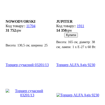
NOWODVORSKI
JUPITER
11704
1911
31 752
грн
14 350
грн
Купити
Висота: 165 см; діаметр: 38
Висота: 130,5 см; ширина: 25
см; лампи: 1 х Е-27 х 60 Вт.
см; лампи: 1 х LED х 34
Вт(3000К, 2700Лм).
Торшер сучасний 03201/13
Торшер ALFA Agis 9230