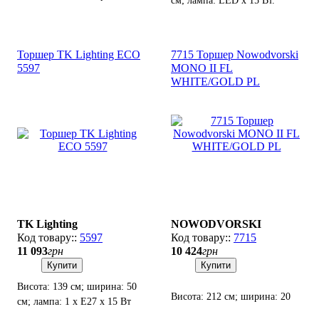
см; лампа: LED х 15 Вт.
см; лампи: 3 х G9 х 8 Вт
LED.
Торшер TK Lighting ECO
7715 Торшер Nowodvorski
5597
MONO II FL
WHITE/GOLD PL
TK Lighting
NOWODVORSKI
5597
7715
11 093
грн
10 424
грн
Купити
Купити
Висота: 139 см; ширина: 50
Висота: 212 см; ширина: 20
см; лампа: 1 х Е27 х 15 Вт
см; лампи: 2 х GU10 х 35 Вт.
LED.