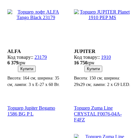
ALFA
JUPITER
23179
1910
6 379
грн
16 750
грн
Купити
Купити
Висота: 164 см; ширина: 35
Висота: 150 см; ширина:
см; лампи: 3 х Е-27 х 60 Вт.
29х29 см; лампи: 2 х G9 LED.
Торшер Jupiter Begamo
Торшер Zuma Line
1586 BG P L
CRYSTAL F0076-04A-
F4FZ