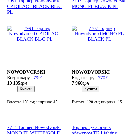
7991 Торшер Nowodvorski
7707 Торшер Nowodvorski
CADILAC I BLACK BL/G
MONO FL BLACK PL
PL
NOWODVORSKI
NOWODVORSKI
7991
7707
10 135
грн
7 960
грн
Купити
Купити
Висота: 156 см; ширина: 45
Висота: 120 см; ширина: 15
см; лампи: 1 х Е27 х 60 Вт.
см; лампи: 1 х GU10 х 35 Вт.
7714 Торшер Nowodvorski
Торшер сучасний з
MONO FL WHITE/GOLD
абажуром TK Lighting