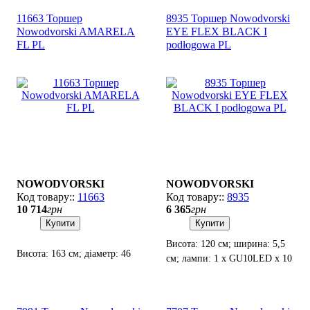
11663 Торшер
8935 Торшер Nowodvorski
Nowodvorski AMARELA
EYE FLEX BLACK I
FL PL
podłogowa PL
NOWODVORSKI
NOWODVORSKI
11663
8935
10 714
грн
6 365
грн
Купити
Купити
Висота: 120 см; ширина: 5,5
Висота: 163 см; діаметр: 46
см; лампи: 1 х GU10LED х 10
см; лампи: 1 х E-27 х 25 Вт
Вт.
LED.