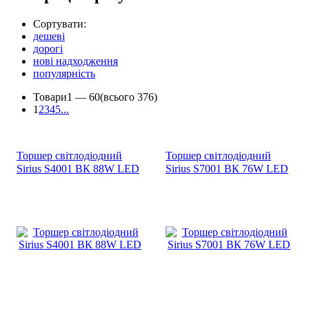
Сортувати:
дешеві
дорогі
нові надходження
популярність
Товари
1 —
60
(всього 376)
1
2
3
4
5
...
Торшер світлодіодний
Торшер світлодіодний
Sirius S4001 ВК 88W LED
Sirius S7001 ВК 76W LED