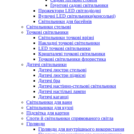
Ґрунтові садові світильники
Прожектори LED світлодіодні
Вуличні LED світильники(консольні)
Світильники для басейнів
Світильники стельові
Точкові світильники
Світильники точкові врізні
Накладні точкові світильники
LED точкові світильники
Кришталеві точкові світильники
Точкові світильники флористика
Дитячі світильники
Дитячі люстри стельові
Дитячі люстри підвісні
Дитячі бра
Дитячі настінно-стельові світильники
Дитячі настільні лампи
Дитячі каганці
Світильники для ванн
Світильники для кухні
Підсвітка для картин
Споти й світильники спрямованого світла
Гірлянди
Гірлянди для внутрішнього використання