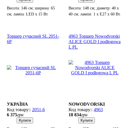
Висота: 146 см; ширина: 65
Висота: 148 см; діаметр: 40 х
см; лампа: LED х 15 Вт.
40 см; лампи: 1 х Е27 х 60 Вт.
Торшер сучасний SL 2051-
4963 Торшер Nowodvorski
6P
ALICE GOLD I podłogowa
L PL
УКРАЇНА
NOWODVORSKI
2051-6
4963
6 375
грн
18 834
грн
Купити
Купити