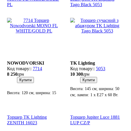
PL
Tago Black 5053
NOWODVORSKI
TK Lighting
7714
5053
8 250
грн
10 300
грн
Купити
Купити
Висота: 145 см; ширина: 50
Висота: 120 см; ширина: 15
см; лампи: 1 х Е27 х 60 Вт.
см; лампи: 1 х GU10 х 35 Вт.
Торшер TK Lighting
Торшер Jupiter Luce 1881
ZENITH 16023
LUP CZ/P