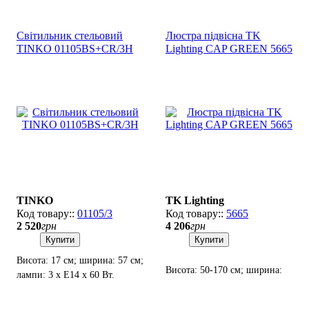
Світильник стельовий
Люстра підвісна TK
TINKO 01105BS+CR/3H
Lighting CAP GREEN 5665
TINKO
TK Lighting
01105/3
5665
2 520
грн
4 206
грн
Купити
Купити
Висота: 17 см; ширина: 57 см;
Висота: 50-170 см; ширина:
лампи: 3 х E14 х 60 Вт.
34 см; лампи: 1 х Е27 х 15 Вт
LED.