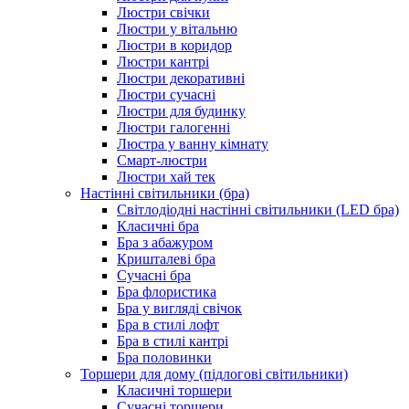
Люстри свічки
Люстри у вітальню
Люстри в коридор
Люстри кантрі
Люстри декоративні
Люстри сучасні
Люстри для будинку
Люстри галогенні
Люстра у ванну кімнату
Смарт-люстри
Люстри хай тек
Настінні світильники (бра)
Світлодіодні настінні світильники (LED бра)
Класичні бра
Бра з абажуром
Кришталеві бра
Сучасні бра
Бра флористика
Бра у вигляді свічок
Бра в стилі лофт
Бра в стилі кантрі
Бра половинки
Торшери для дому (підлогові світильники)
Класичні торшери
Сучасні торшери