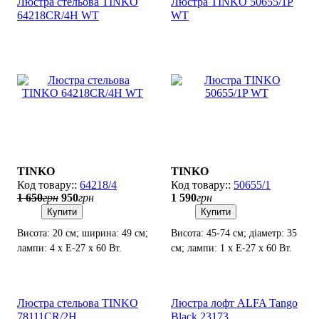
Люстра стельова TINKO
Люстра TINKO 50655/1P
64218CR/4H WT
WT
TINKO
TINKO
64218/4
50655/1
1 650
грн
950
грн
1 590
грн
Купити
Купити
Висота: 20 см; ширина: 49 см;
Висота: 45-74 см; діаметр: 35
лампи: 4 х Е-27 х 60 Вт.
см; лампи: 1 х Е-27 х 60 Вт.
Люстра стельова TINKO
Люстра лофт ALFA Tango
78111CR/2H
Black 23173