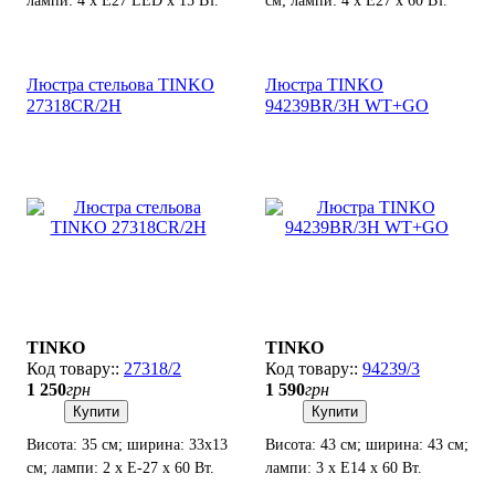
лампи: 4 х Е27 LED х 15 Вт.
см; лампи: 4 х Е27 х 60 Вт.
Люстра стельова TINKO
Люстра TINKO
27318CR/2H
94239BR/3H WT+GO
TINKO
TINKO
27318/2
94239/3
1 250
грн
1 590
грн
Купити
Купити
Висота: 35 см; ширина: 33х13
Висота: 43 см; ширина: 43 см;
см; лампи: 2 х Е-27 х 60 Вт.
лампи: 3 х Е14 х 60 Вт.