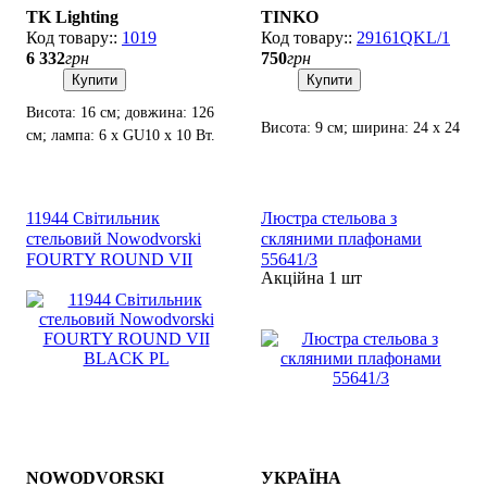
TK Lighting
TINKO
1019
29161QKL/1
6 332
грн
750
грн
Купити
Купити
Висота: 16 см; довжина: 126
Висота: 9 см; ширина: 24 х 24
см; лампа: 6 х GU10 х 10 Вт.
см; лампи: 1 х Е27 x 60 Вт.
11944 Світильник
Люстра стельова з
стельовий Nowodvorski
скляними плафонами
FOURTY ROUND VII
55641/3
Акційна 1 шт
BLACK PL
NOWODVORSKI
УКРАЇНА