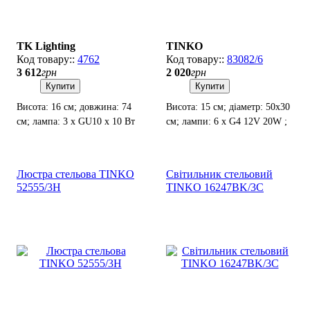
TK Lighting
TINKO
4762
83082/6
3 612
грн
2 020
грн
Купити
Купити
Висота: 16 см; довжина: 74
Висота: 15 см; діаметр: 50х30
см; лампа: 3 х GU10 х 10 Вт
см; лампи: 6 х G4 12V 20W ;
LED.
Лампочки в комплекті.
Люстра стельова TINKO
Світильник стельовий
52555/3H
TINKO 16247BK/3C