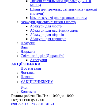
Трекові світильники під лампу (GU10,
MR16)
Шини для трекових світильників (трекові
системи)
Комплектуючі для трекових систем
Абажури для світильників і люстр
Абажури для люстр
Абажури для настільних ламп
Абажури для підвісів
Абажури для торшерів
Плафони
Вази
Дзеркала
Світловий дріт (Дюралайт)
Аксесуари
АКЦІЇ/ЗНИЖКИ
Про магазин
Доставка
Новини
⚡АКЦІЇ/ЗНИЖКИ⚡
Блог
Контакти
Режим роботи
Пн-Пт: з 10:00 до 18:00
Нед: з 11:00 до 17:00
098 274 12 12
050 581 91 91