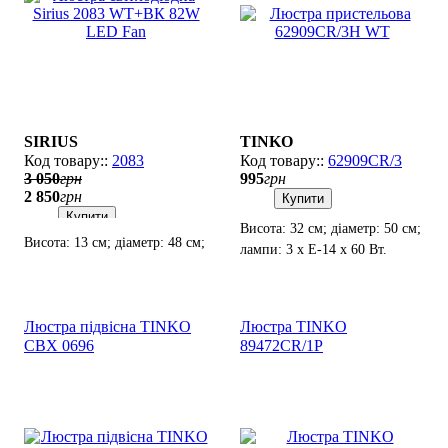
SIRIUS
TINKO
2083
62909CR/3
3 050
грн
995
грн
2 850
грн
Купити
Купити
Висота: 32 см; діаметр: 50 см;
Висота: 13 см; діаметр: 48 см;
лампи: 3 х Е-14 х 60 Вт.
лампи: LED х 82
Вт(3000К-6200K).
Люстра підвісна TINKO
Люстра TINKO
CBX 0696
89472CR/1P