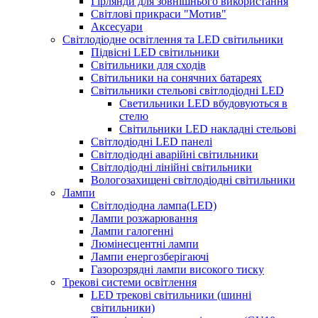
Гірлянди для зовнішнього використання
Світлові прикраси "Мотив"
Аксесуари
Світлодіодне освітлення та LED світильники
Підвісні LED світильники
Світильники для сходів
Світильники на сонячних батареях
Світильники стельові світлодіодні LED
Cветильники LED вбудовуються в
стелю
Світильники LED накладні стельові
Світлодіодні LED панелі
Світлодіодні аварійні світильники
Світлодіодні лінійні світильники
Вологозахищені світлодіодні світильники
Лампи
Світлодіодна лампа(LED)
Лампи розжарювання
Лампи галогенні
Люмінесцентні лампи
Лампи енергозберігаючі
Газорозрядні лампи високого тиску
Трекові системи освітлення
LED трекові світильники (шинні
світильники)