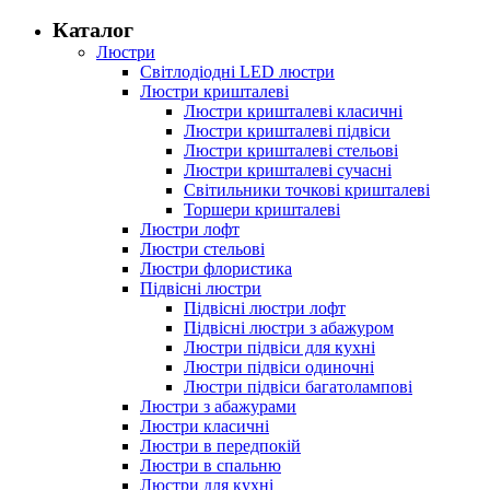
Каталог
Люстри
Світлодіодні LED люстри
Люстри кришталеві
Люстри кришталеві класичні
Люстри кришталеві підвіси
Люстри кришталеві стельові
Люстри кришталеві сучасні
Світильники точкові кришталеві
Торшери кришталеві
Люстри лофт
Люстри стельові
Люстри флористика
Підвісні люстри
Підвісні люстри лофт
Підвісні люстри з абажуром
Люстри підвіси для кухні
Люстри підвіси одиночні
Люстри підвіси багатолампові
Люстри з абажурами
Люстри класичні
Люстри в передпокій
Люстри в спальню
Люстри для кухні