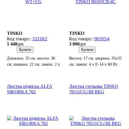
TINKO
TINKO
33318/2
90105/4
1 440
грн
3 090
грн
Купити
Купити
Довжина: 35 см; висота: 30
Висота: 17 см; ширина: 35х35
см; ширина: 22 см; лампи: 2 х
см; лампи: 4 х Е-14 х 60 Вт.
Е27 х 60 Вт.
Люстра підвісна ALFA
Люстра стельова TINKO
SIKORKA 762
78111CG/3H BEG