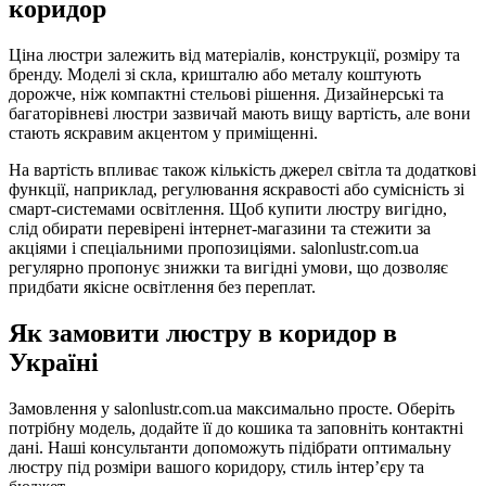
коридор
Ціна люстри залежить від матеріалів, конструкції, розміру та
бренду. Моделі зі скла, кришталю або металу коштують
дорожче, ніж компактні стельові рішення. Дизайнерські та
багаторівневі люстри зазвичай мають вищу вартість, але вони
стають яскравим акцентом у приміщенні.
На вартість впливає також кількість джерел світла та додаткові
функції, наприклад, регулювання яскравості або сумісність зі
смарт-системами освітлення. Щоб купити люстру вигідно,
слід обирати перевірені інтернет-магазини та стежити за
акціями і спеціальними пропозиціями. salonlustr.com.ua
регулярно пропонує знижки та вигідні умови, що дозволяє
придбати якісне освітлення без переплат.
Як замовити люстру в коридор в
Україні
Замовлення у salonlustr.com.ua максимально просте. Оберіть
потрібну модель, додайте її до кошика та заповніть контактні
дані. Наші консультанти допоможуть підібрати оптимальну
люстру під розміри вашого коридору, стиль інтер’єру та