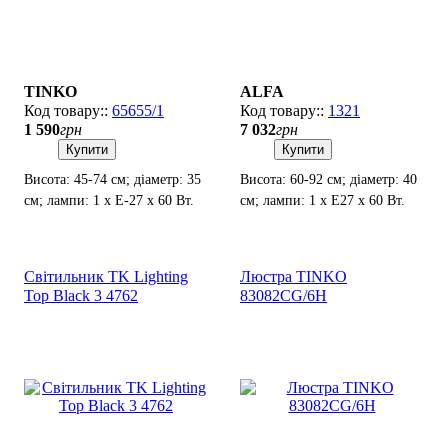
TINKO
ALFA
65655/1
1321
1 590
грн
7 032
грн
Купити
Купити
Висота: 45-74 см; діаметр: 35
Висота: 60-92 см; діаметр: 40
см; лампи: 1 х Е-27 х 60 Вт.
см; лампи: 1 х Е27 х 60 Вт.
Світильник TK Lighting
Люстра TINKO
Top Black 3 4762
83082CG/6H