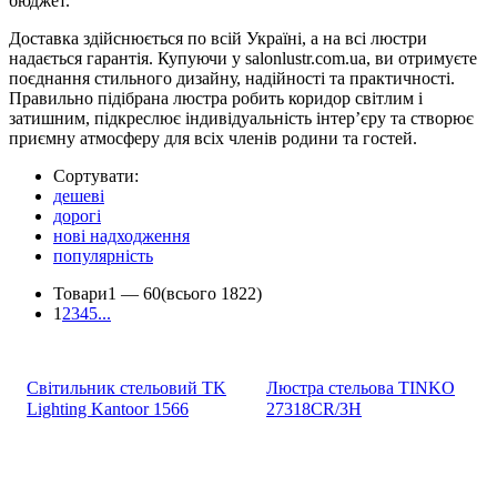
бюджет.
Доставка здійснюється по всій Україні, а на всі люстри
надається гарантія. Купуючи у salonlustr.com.ua, ви отримуєте
поєднання стильного дизайну, надійності та практичності.
Правильно підібрана люстра робить коридор світлим і
затишним, підкреслює індивідуальність інтер’єру та створює
приємну атмосферу для всіх членів родини та гостей.
Сортувати:
дешеві
дорогі
нові надходження
популярність
Товари
1 —
60
(всього 1822)
1
2
3
4
5
...
Світильник стельовий TK
Люстра стельова TINKO
Lighting Kantoor 1566
27318CR/3H