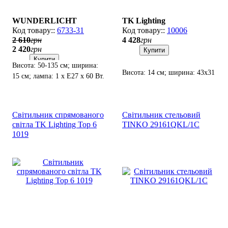
WUNDERLICHT
TK Lighting
6733-31
10006
2 610
грн
4 428
грн
2 420
грн
Купити
Купити
Висота: 50-135 см; ширина:
Висота: 14 см; ширина: 43х31
15 см; лампа: 1 х Е27 х 60 Вт.
см; лампи: 2 х Е27 х 60 Вт.
Світильник спрямованого
Світильник стельовий
світла TK Lighting Top 6
TINKO 29161QKL/1C
1019