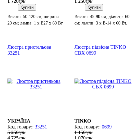
1 720
грн
1 250
грн
Купити
Купити
Висота: 50-120 см; ширина:
Висота: 45-90 см; діаметр: 60
20 см; лампа: 1 х Е27 х 60 Вт.
см; лампи: 3 х Е-14 х 60 Вт.
Люстра пристельова
Люстра підвісна TINKO
33251
CBX 0699
УКРАЇНА
TINKO
33251
0699
5 250
грн
1 150
грн
4 725
грн
1 070
грн