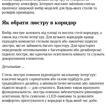
комфортну атмосферу. Інтернет-магазин salonlustr.com.ua
пропонує широкий вибір моделей для будь-яких стилів та
розмірів приміщень.
Як обрати люстру в коридор
Вибір люстри залежить від площі та висоти стелі коридору, а
також від стилю інтер’єру. Для вузьких коридорів краще
підходять компактні стельові моделі або лаконічні підвісні
люстри, які не займають багато простору. Для просторих
передпокоїв оптимальними є багаторівневі або дизайнерські
підвісні люстри, які одночасно освітлюють кімнату та служать
декоративним елементом.
Детальніше ...
Стиль люстри повинен відповідати загальному інтер’єру:
класичні моделі з кришталем або склом підійдуть для
традиційного дизайну, а мінімалістичні металеві або лаконічні
підвісні моделі — для сучасного. Важливо також врахувати
функціональність: люстра повинна забезпечувати рівномірне
освітлення, бути сумісною з LED-лампами та дозволяти
комфортно орієнтуватися у коридорі в будь-який час доби.