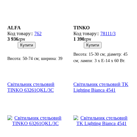
ALFA
TINKO
762
78111/3
3 936
грн
1 390
грн
Купити
Купити
Висота: 15-30 см; діаметр: 45
Висота: 50-74 см; ширина: 39
см; лампи: 3 х Е-14 х 60 Вт.
см; лампи: 1 х Е27 х 60 Вт.
Світильник стельовий
Світильник стельовий TK
TINKO 63261QKL/3C
Lighting Bianca 4541