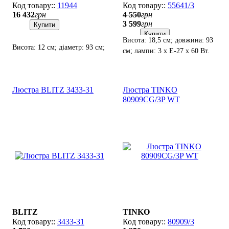
11944
55641/3
16 432
грн
4 550
грн
3 599
грн
Купити
Купити
Висота: 18,5 см; довжина: 93
Висота: 12 см; діаметр: 93 см;
см; лампи: 3 х Е-27 х 60 Вт.
лампи: 7 x GU10 х 10Вт LED.
Люстра BLITZ 3433-31
Люстра TINKO
80909CG/3P WT
BLITZ
TINKO
3433-31
80909/3