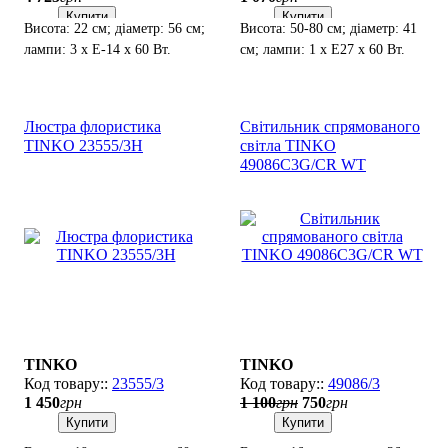
Купити
Купити
Висота: 22 см; діаметр: 56 см;
Висота: 50-80 см; діаметр: 41
лампи: 3 х Е-14 х 60 Вт.
см; лампи: 1 х Е27 х 60 Вт.
Люстра флористика
Світильник спрямованого
TINKO 23555/3H
світла TINKO
49086C3G/CR WT
TINKO
TINKO
23555/3
49086/3
1 450
грн
1 100
грн
750
грн
Купити
Купити