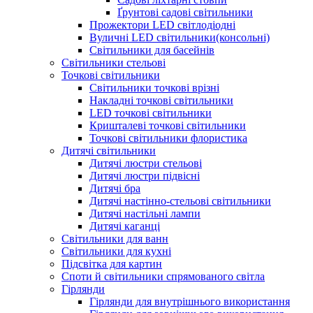
Ґрунтові садові світильники
Прожектори LED світлодіодні
Вуличні LED світильники(консольні)
Світильники для басейнів
Світильники стельові
Точкові світильники
Світильники точкові врізні
Накладні точкові світильники
LED точкові світильники
Кришталеві точкові світильники
Точкові світильники флористика
Дитячі світильники
Дитячі люстри стельові
Дитячі люстри підвісні
Дитячі бра
Дитячі настінно-стельові світильники
Дитячі настільні лампи
Дитячі каганці
Світильники для ванн
Світильники для кухні
Підсвітка для картин
Споти й світильники спрямованого світла
Гірлянди
Гірлянди для внутрішнього використання