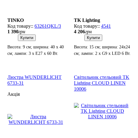
TINKO
TK Lighting
63261QKL/3
4541
1 390
грн
4 206
грн
Купити
Купити
Висота: 9 см; ширина: 40 х 40
Висота: 15 см; ширина: 24х24
см; лампи: 3 х Е27 x 60 Вт.
см; лампи: 2 х G9 х LED 6 Вт.
Люстра WUNDERLICHT
Світильник стельовий TK
6733-31
Lighting CLOUD LINEN
10006
Акція