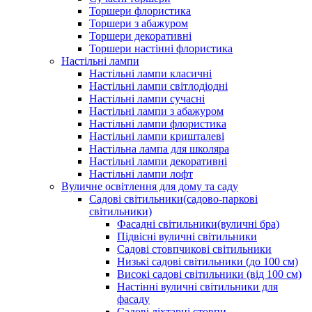
Торшери флористика
Торшери з абажуром
Торшери декоративні
Торшери настінні флористика
Настільні лампи
Настільні лампи класичні
Настільні лампи світлодіодні
Настільні лампи сучасні
Настільні лампи з абажуром
Настільні лампи флористика
Настільні лампи кришталеві
Настільна лампа для школяра
Настільні лампи декоративні
Настільні лампи лофт
Вуличне освітлення для дому та саду
Садові світильники(садово-паркові
світильники)
Фасадні світильники(вуличні бра)
Підвісні вуличні світильники
Садові стовпчикові світильники
Низькі садові світильники (до 100 см)
Високі садові світильники (від 100 см)
Настінні вуличні світильники для
фасаду
Садові ліхтарні стовпи