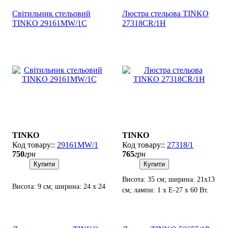
Світильник стельовий
Люстра стельова TINKO
TINKO 29161MW/1C
27318CR/1H
TINKO
TINKO
29161MW/1
27318/1
750
грн
765
грн
Купити
Купити
Висота: 35 см; ширина: 21х13
Висота: 9 см; ширина: 24 х 24
см; лампи: 1 х Е-27 х 60 Вт.
см; лампи: 1 х Е27 x 60 Вт.