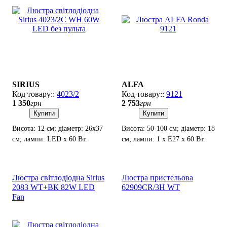
SIRIUS
ALFA
4023/2
9121
1 350
грн
2 753
грн
Купити
Купити
Висота: 12 см; діаметр: 26х37
Висота: 50-100 см; діаметр: 18
см; лампи: LED х 60 Вт.
см; лампи: 1 х Е27 х 60 Вт.
Люстра світлодіодна Sirius
Люстра пристельова
2083 WT+ВК 82W LED
62909CR/3H WT
Fan