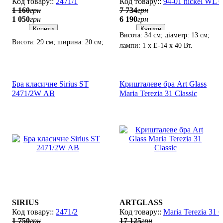
2471/1
94-01 nickel WL 
1 160
грн
7 734
грн
1 050
грн
6 190
грн
Купити
Купити
Висота: 34 см; діаметр: 13 см;
Висота: 29 см; ширина: 20 см;
лампи: 1 х Е-14 х 40 Вт.
лампи: 1 х Е27 х 60 Вт.
Бра класичне Sirius SТ
Кришталеве бра Art Glass
2471/2W АВ
Maria Terezia 31 Classic
SIRIUS
ARTGLASS
2471/2
Maria Terezia 31 C
1 750
грн
17 125
грн