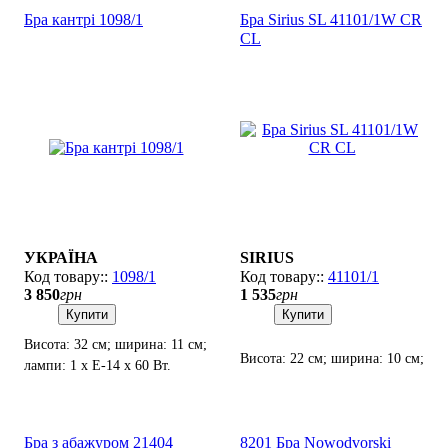
Бра кантрі 1098/1
Бра Sirius SL 41101/1W CR
CL
УКРАЇНА
SIRIUS
1098/1
41101/1
3 850
грн
1 535
грн
Купити
Купити
Висота: 32 см; ширина: 11 см;
Висота: 22 см; ширина: 10 см;
лампи: 1 х Е-14 х 60 Вт.
лампа: 1 х Е-14 х 60 Вт.
Бра з абажуром 21404
8201 Бра Nowodvorski