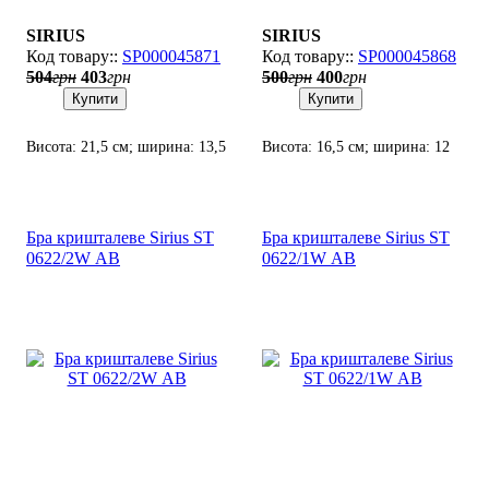
SIRIUS
SIRIUS
SP000045871
SP000045868
504
грн
403
грн
500
грн
400
грн
Купити
Купити
Висота: 21,5 см; ширина: 13,5
Висота: 16,5 см; ширина: 12
см; лампи: 1 х Е27 х 60 Вт.
см; лампи: 1 х Е27 х 60 Вт.
Бра кришталеве Sirius SТ
Бра кришталеве Sirius SТ
0622/2W АВ
0622/1W АВ