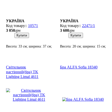
УКРАЇНА
УКРАЇНА
10571
22471/1
3 050
грн
3 600
грн
Купити
Купити
Висота: 33 см; ширина: 37 см;
Висота: 20 см; ширина: 15 см;
лампи: 2 х Е-14 х 60 Вт.
лампи: 1 х Е-14 х 60 Вт.
Світильник
Бра ALFA Sofia 18340
настінний(бра) TK
Lighting Limal 4611