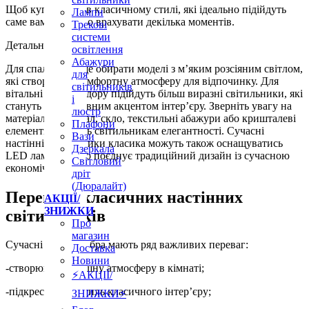
Щоб купити бра в класичному стилі, які ідеально підійдуть
Лампи
саме вам, важливо врахувати декілька моментів.
Трекові
системи
Детальніше ...
освітлення
Абажури
Для спальні краще обирати моделі з м’яким розсіяним світлом,
для
які створюють комфортну атмосферу для відпочинку. Для
світильників
вітальні або коридору підійдуть більш виразні світильники, які
і
стануть декоративним акцентом інтер’єру. Зверніть увагу на
люстр
матеріали — метал, скло, текстильні абажури або кришталеві
Плафони
елементи додають світильникам елегантності. Сучасні
Вази
настінні світильники класика можуть також оснащуватись
Дзеркала
LED лампами, що поєднує традиційний дизайн із сучасною
Світловий
економічністю.
дріт
(Дюралайт)
Переваги класичних настінних
АКЦІЇ/
ЗНИЖКИ
світильників
Про
магазин
Сучасні класичні бра мають ряд важливих переваг:
Доставка
Новини
-створюють затишну атмосферу в кімнаті;
⚡АКЦІЇ/
-підкреслюють стиль класичного інтер’єру;
ЗНИЖКИ⚡