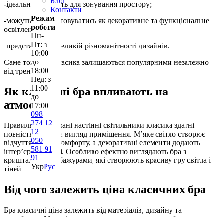
Блог
-ідеально підходять для зонування простору;
Контакти
Режим
-можуть використовуватись як декоративне та функціональне
роботи
освітлення;
Пн-
Пт: з
-представлені у великій різноманітності дизайнів.
10:00
до
Саме тому бра класика залишаються популярними незалежно
18:00
від трендів.
Нед: з
11:00
Як класичні бра впливають на
до
атмосферу
17:00
098
274 12
Правильно підібрані настінні світильники класика здатні
12
повністю змінити вигляд приміщення. М’яке світло створює
050
відчуття тепла і комфорту, а декоративні елементи додають
581 91
інтер’єру розкоші. Особливо ефектно виглядають бра з
91
кришталем або абажурами, які створюють красиву гру світла і
Укр
Рус
тіней.
Від чого залежить ціна класичних бра
Бра класичні ціна залежить від матеріалів, дизайну та