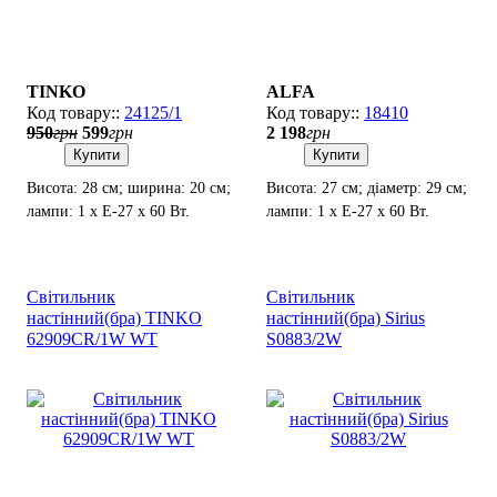
TINKO
ALFA
24125/1
18410
950
грн
599
грн
2 198
грн
Купити
Купити
Висота: 28 см; ширина: 20 см;
Висота: 27 см; діаметр: 29 см;
лампи: 1 х Е-27 х 60 Вт.
лампи: 1 х Е-27 х 60 Вт.
Світильник
Світильник
настінний(бра) TINKO
настінний(бра) Sirius
62909CR/1W WT
S0883/2W