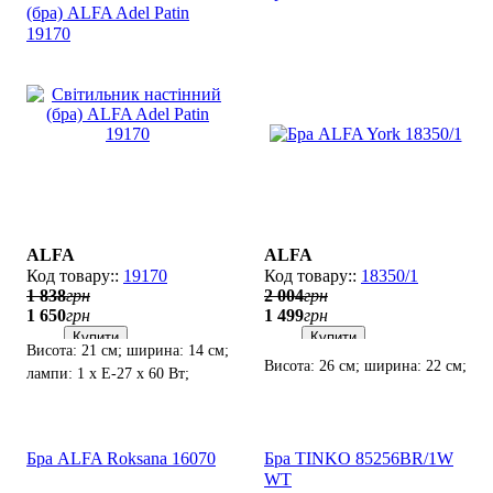
(бра) ALFA Adel Patin
19170
ALFA
ALFA
19170
18350/1
1 838
грн
2 004
грн
1 650
грн
1 499
грн
Купити
Купити
Висота: 21 см; ширина: 14 см;
Висота: 26 см; ширина: 22 см;
лампи: 1 х Е-27 х 60 Вт;
лампи: 1 х Е-27 х 60 Вт.
Мотузковий вимикач на
корпусі світильника.
Бра ALFA Roksana 16070
Бра TINKO 85256BR/1W
WT