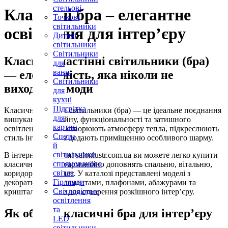
стельові
Класичні бра – елегантне
Точкові
світильники
освітлення для інтер’єру
Дитячі
світильники
Світильники
Класичні настінні світильники (бра)
для
ванн
— елегантність, яка ніколи не
Світильники
виходить з моди
для
кухні
Підсвітка
Класичні настінні світильники (бра) — це ідеальне поєднання
для
вишуканого дизайну, функціональності та затишного
картин
освітлення. Вони створюють атмосферу тепла, підкреслюють
Споти
стиль інтер’єру та додають приміщенню особливого шарму.
й
світильники
В інтернет-магазині salonlustr.com.ua ви можете легко купити
спрямованого
класичні бра, які гармонійно доповнять спальню, вітальню,
світла
коридор або кабінет. У каталозі представлені моделі з
Гірлянди
декоративними елементами, плафонами, абажурами та
Світлодіодне
кришталем — усе для створення розкішного інтер’єру.
освітлення
та
Як обрати класичні бра для інтер’єру
LED
світильники