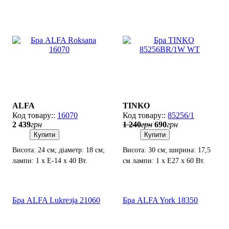
ALFA
TINKO
16070
85256/1
2 439
грн
1 240
грн
690
грн
Купити
Купити
Висота: 24 см; діаметр: 18 см;
Висота: 30 см; ширина: 17,5
лампи: 1 х Е-14 х 40 Вт.
см лампи: 1 х Е27 х 60 Вт.
Бра ALFA Lukreзja 21060
Бра ALFA York 18350