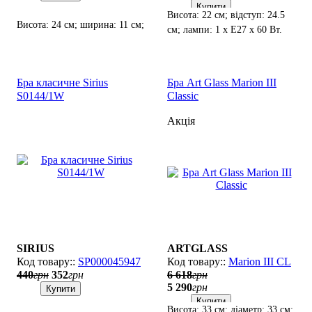
Купити
Висота: 22 см; відступ: 24.5
Висота: 24 см; ширина: 11 см;
см; лампи: 1 х Е27 х 60 Вт.
лампи: 1 х Е27 х 60 Вт.
Бра класичне Sirius
Бра Art Glass Marion III
S0144/1W
Classic
Акція
SIRIUS
ARTGLASS
SP000045947
Marion III CL
440
грн
352
грн
6 618
грн
5 290
грн
Купити
Купити
Висота: 33 см; діаметр: 33 см;