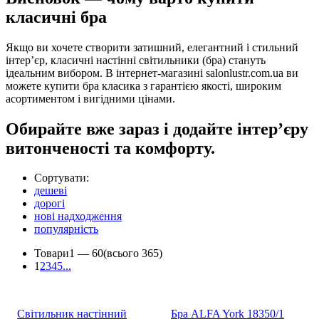
класичні бра
Якщо ви хочете створити затишний, елегантний і стильний
інтер’єр, класичні настінні світильники (бра) стануть
ідеальним вибором. В інтернет-магазині salonlustr.com.ua ви
можете купити бра класика з гарантією якості, широким
асортиментом і вигідними цінами.
Обирайте вже зараз і додайте інтер’єру
витонченості та комфорту.
Сортувати:
дешеві
дорогі
нові надходження
популярність
Товари
1 —
60
(всього 365)
1
2
3
4
5
...
Світильник настінний
Бра ALFA York 18350/1