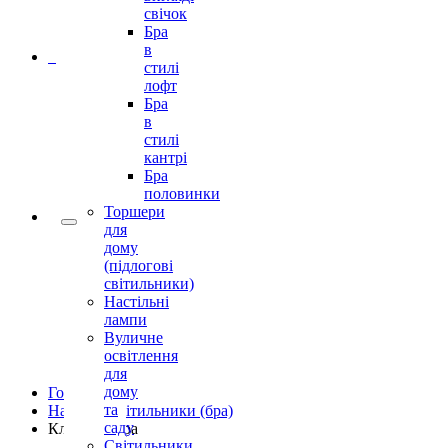
свічок
Бра
в
0
стилі
лофт
Бра
в
стилі
кантрі
Бра
половинки
Торшери
для
дому
(підлогові
світильники)
Настільні
лампи
Вуличне
освітлення
для
дому
Головна
та
Настінні світильники (бра)
саду
Класичні бра
Світильники