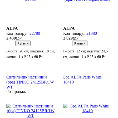
ALFA
ALFA
22780
21380
2 439
грн
2 029
грн
Купити
Купити
Висота: 20 см; ширина: 18 см;
Висота: 22 см; відступ: 24,5
лампи: 1 х Е27 х 60 Вт.
см; лампи: 1 х Е27 х 60 Вт.
Світильник настінний
Бра ALFA Paris White
(бра) TINKO 24125BR/1W
18410
WT
Розпродаж