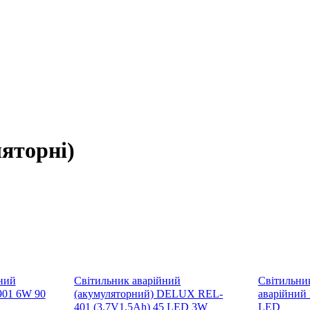
яторні)
ний
Світильник аварійний
Світильни
901 6W 90
(акумуляторний) DELUX REL-
аварійний
401 (3.7V1,5Ah) 45 LED 3W
LED