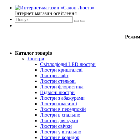
Інтернет-магазин освітлення
Режим
Каталог товарів
Люстри
Світлодіодні LED люстри
Люстри кришталеві
Люстри лофт
Люстри стельові
Люстри флористика
Підвісні люстри
Люстри з абажурами
Люстри класичні
Люстри в передпокій
Люстри в спальню
Люстри для кухні
Люстри свічки
Люстри у вітальню
Люстри в коридор