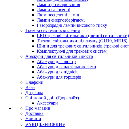
Лампи розжарювання
Лампи галогенні
Люмінесцентні лампи
Лампи енергозберігаючі
Газорозрядні лампи високого тиску
Трекові системи освітлення
LED трекові світильники (шинні світильники)
Трекові світильники під лампу (GU10, MR16)
Шини для трекових світильників (трекові сис
Комплектуючі для трекових систем
Абажури для світильників і люстр
Абажури для люстр
Абажури для настільних ламп
Абажури для підвісів
Абажури для торшерів
Плафони
Вази
Дзеркала
Світловий дріт (Дюралайт)
Аксесуари
Про магазин
Доставка
Новини
⚡АКЦІЇ/ЗНИЖКИ⚡