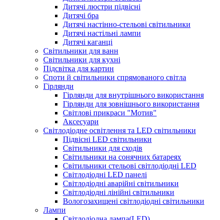
Дитячі люстри підвісні
Дитячі бра
Дитячі настінно-стельові світильники
Дитячі настільні лампи
Дитячі каганці
Світильники для ванн
Світильники для кухні
Підсвітка для картин
Споти й світильники спрямованого світла
Гірлянди
Гірлянди для внутрішнього використання
Гірлянди для зовнішнього використання
Світлові прикраси "Мотив"
Аксесуари
Світлодіодне освітлення та LED світильники
Підвісні LED світильники
Світильники для сходів
Світильники на сонячних батареях
Світильники стельові світлодіодні LED
Світлодіодні LED панелі
Світлодіодні аварійні світильники
Світлодіодні лінійні світильники
Вологозахищені світлодіодні світильники
Лампи
Світлодіодна лампа(LED)