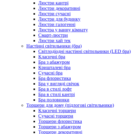
Люстри кантрі
Люстри декоративні
Люстри сучасні
Люстри для будинку
Люстри галогенні
Люстра у ванну кімнату
Смарт-люстри
Люстри хай тек
Настінні світильники (бра)
Світлодіодні настінні світильники (LED бра)
Класичні бра
Бра з абажуром
Кришталеві бра
Сучасні бра
Бра флористика
Бра у вигляді свічок
Бра в стилі лофт
Бра в стилі кантрі
Бра половинки
Торшери для дому (підлогові світильники)
Класичні торшери
Сучасні торшери
Торшери флористика
Торшери з абажуром
Торшери декоративні