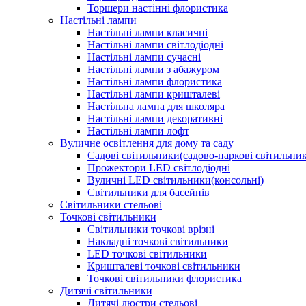
Торшери настінні флористика
Настільні лампи
Настільні лампи класичні
Настільні лампи світлодіодні
Настільні лампи сучасні
Настільні лампи з абажуром
Настільні лампи флористика
Настільні лампи кришталеві
Настільна лампа для школяра
Настільні лампи декоративні
Настільні лампи лофт
Вуличне освітлення для дому та саду
Садові світильники(садово-паркові світильни
Прожектори LED світлодіодні
Вуличні LED світильники(консольні)
Світильники для басейнів
Світильники стельові
Точкові світильники
Світильники точкові врізні
Накладні точкові світильники
LED точкові світильники
Кришталеві точкові світильники
Точкові світильники флористика
Дитячі світильники
Дитячі люстри стельові