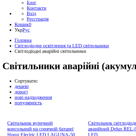
Блог
Контакти
Вхід
Реєстрація
Кошик
0
Укр
Рус
Головна
Світлодіодне освітлення та LED світильники
Світлодіодні аварійні світильники
Світильники аварійні (акумул
Сортувати:
дешеві
дорогі
нові надходження
популярність
Світильник вуличний
Світильник світлодіод
консольний на сонячній батареї
аварійний Delux REL-
Horoz Electric LED LAGUNA-50
LED