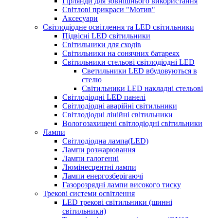
Гірлянди для зовнішнього використання
Світлові прикраси "Мотив"
Аксесуари
Світлодіодне освітлення та LED світильники
Підвісні LED світильники
Світильники для сходів
Світильники на сонячних батареях
Світильники стельові світлодіодні LED
Cветильники LED вбудовуються в
стелю
Світильники LED накладні стельові
Світлодіодні LED панелі
Світлодіодні аварійні світильники
Світлодіодні лінійні світильники
Вологозахищені світлодіодні світильники
Лампи
Світлодіодна лампа(LED)
Лампи розжарювання
Лампи галогенні
Люмінесцентні лампи
Лампи енергозберігаючі
Газорозрядні лампи високого тиску
Трекові системи освітлення
LED трекові світильники (шинні
світильники)