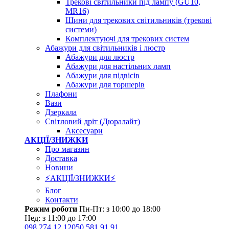
Трекові світильники під лампу (GU10,
MR16)
Шини для трекових світильників (трекові
системи)
Комплектуючі для трекових систем
Абажури для світильників і люстр
Абажури для люстр
Абажури для настільних ламп
Абажури для підвісів
Абажури для торшерів
Плафони
Вази
Дзеркала
Світловий дріт (Дюралайт)
Аксесуари
АКЦІЇ/ЗНИЖКИ
Про магазин
Доставка
Новини
⚡АКЦІЇ/ЗНИЖКИ⚡
Блог
Контакти
Режим роботи
Пн-Пт: з 10:00 до 18:00
Нед: з 11:00 до 17:00
098 274 12 12
050 581 91 91