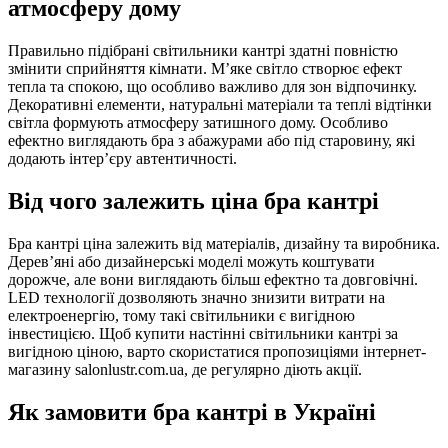
атмосферу дому
Правильно підібрані світильники кантрі здатні повністю
змінити сприйняття кімнати. М’яке світло створює ефект
тепла та спокою, що особливо важливо для зон відпочинку.
Декоративні елементи, натуральні матеріали та теплі відтінки
світла формують атмосферу затишного дому. Особливо
ефектно виглядають бра з абажурами або під старовину, які
додають інтер’єру автентичності.
Від чого залежить ціна бра кантрі
Бра кантрі ціна залежить від матеріалів, дизайну та виробника.
Дерев’яні або дизайнерські моделі можуть коштувати
дорожче, але вони виглядають більш ефектно та довговічні.
LED технології дозволяють значно знизити витрати на
електроенергію, тому такі світильники є вигідною
інвестицією. Щоб купити настінні світильники кантрі за
вигідною ціною, варто скористатися пропозиціями інтернет-
магазину salonlustr.com.ua, де регулярно діють акції.
Як замовити бра кантрі в Україні