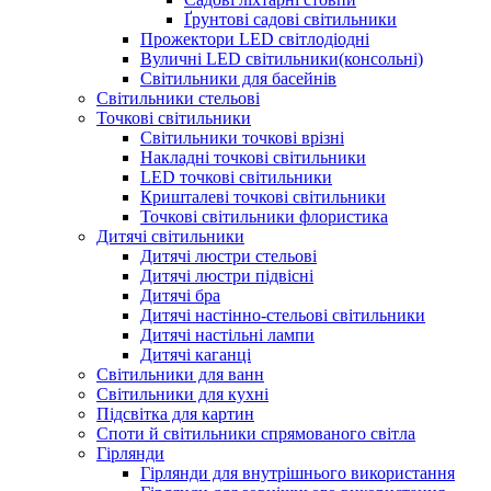
Ґрунтові садові світильники
Прожектори LED світлодіодні
Вуличні LED світильники(консольні)
Світильники для басейнів
Світильники стельові
Точкові світильники
Світильники точкові врізні
Накладні точкові світильники
LED точкові світильники
Кришталеві точкові світильники
Точкові світильники флористика
Дитячі світильники
Дитячі люстри стельові
Дитячі люстри підвісні
Дитячі бра
Дитячі настінно-стельові світильники
Дитячі настільні лампи
Дитячі каганці
Світильники для ванн
Світильники для кухні
Підсвітка для картин
Споти й світильники спрямованого світла
Гірлянди
Гірлянди для внутрішнього використання