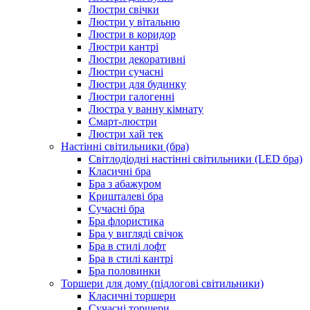
Люстри свічки
Люстри у вітальню
Люстри в коридор
Люстри кантрі
Люстри декоративні
Люстри сучасні
Люстри для будинку
Люстри галогенні
Люстра у ванну кімнату
Смарт-люстри
Люстри хай тек
Настінні світильники (бра)
Світлодіодні настінні світильники (LED бра)
Класичні бра
Бра з абажуром
Кришталеві бра
Сучасні бра
Бра флористика
Бра у вигляді свічок
Бра в стилі лофт
Бра в стилі кантрі
Бра половинки
Торшери для дому (підлогові світильники)
Класичні торшери
Сучасні торшери