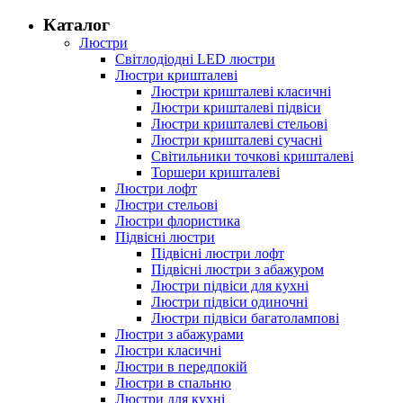
Каталог
Люстри
Світлодіодні LED люстри
Люстри кришталеві
Люстри кришталеві класичні
Люстри кришталеві підвіси
Люстри кришталеві стельові
Люстри кришталеві сучасні
Світильники точкові кришталеві
Торшери кришталеві
Люстри лофт
Люстри стельові
Люстри флористика
Підвісні люстри
Підвісні люстри лофт
Підвісні люстри з абажуром
Люстри підвіси для кухні
Люстри підвіси одиночні
Люстри підвіси багатолампові
Люстри з абажурами
Люстри класичні
Люстри в передпокій
Люстри в спальню
Люстри для кухні