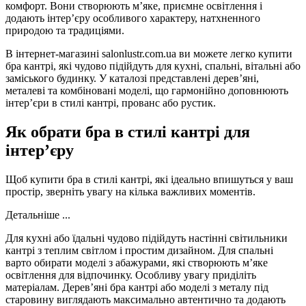
комфорт. Вони створюють м’яке, приємне освітлення і
додають інтер’єру особливого характеру, натхненного
природою та традиціями.
В інтернет-магазині salonlustr.com.ua ви можете легко купити
бра кантрі, які чудово підійдуть для кухні, спальні, вітальні або
заміського будинку. У каталозі представлені дерев’яні,
металеві та комбіновані моделі, що гармонійно доповнюють
інтер’єри в стилі кантрі, прованс або рустик.
Як обрати бра в стилі кантрі для
інтер’єру
Щоб купити бра в стилі кантрі, які ідеально впишуться у ваш
простір, зверніть увагу на кілька важливих моментів.
Детальніше ...
Для кухні або їдальні чудово підійдуть настінні світильники
кантрі з теплим світлом і простим дизайном. Для спальні
варто обирати моделі з абажурами, які створюють м’яке
освітлення для відпочинку. Особливу увагу приділіть
матеріалам. Дерев’яні бра кантрі або моделі з металу під
старовину виглядають максимально автентично та додають