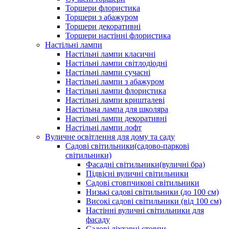
Торшери флористика
Торшери з абажуром
Торшери декоративні
Торшери настінні флористика
Настільні лампи
Настільні лампи класичні
Настільні лампи світлодіодні
Настільні лампи сучасні
Настільні лампи з абажуром
Настільні лампи флористика
Настільні лампи кришталеві
Настільна лампа для школяра
Настільні лампи декоративні
Настільні лампи лофт
Вуличне освітлення для дому та саду
Садові світильники(садово-паркові
світильники)
Фасадні світильники(вуличні бра)
Підвісні вуличні світильники
Садові стовпчикові світильники
Низькі садові світильники (до 100 см)
Високі садові світильники (від 100 см)
Настінні вуличні світильники для
фасаду
Садові ліхтарні стовпи