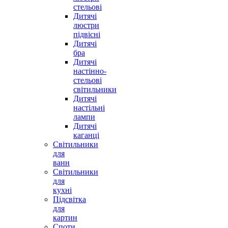
стельові
Дитячі
люстри
підвісні
Дитячі
бра
Дитячі
настінно-
стельові
світильники
Дитячі
настільні
лампи
Дитячі
каганці
Світильники
для
ванн
Світильники
для
кухні
Підсвітка
для
картин
Споти