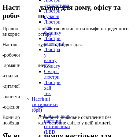
декоративні
Настільна лампа для дому, офісу та
Люстри
робочої зони
сучасні
Люстри
для
Правильно підібране світло впливає на комфорт щоденного
будинку
використання простору.
Люстри
галогенні
Настільні лампи чудово підходять для:
Люстра
-робочого столу;
у
ванну
-домашнього кабінету;
кімнату
Смарт-
-спальні;
люстри
Люстри
-дитячої кімнати;
хай
тек
-зони читання;
Настінні
світильники
-офісного простору.
(бра)
Світлодіодні
Вони дозволяють створити локальне освітлення без
настінні
необхідності вмикати основне світло у всій кімнаті.
світильники
(LED
Як вибрати лампу настільну для