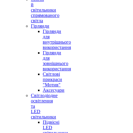
й
світильники
спрямованого
світла
Гірлянди
Гірлянди
для
внутрішнього
використання
Гірлянди
для
зовнішнього
використання
Світлові
прикраси
"Мотив"
Аксесуари
Світлодіодне
освітлення
та
LED
світильники
Підвісні
LED
світильники