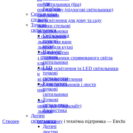
для
Настінні світильники (бра)
басейнів
Торшери для дому (підлогові світильники)
Світильники
Настільні лампи
стельові
Вуличне освітлення для дому та саду
Точкові
Світильники стельові
світильники
Точкові світильники
Світильники
Дитячі світильники
точкові
Світильники для ванн
врізні
Світильники для кухні
Накладні
Підсвітка для картин
точкові
Споти й світильники спрямованого світла
світильники
Гірлянди
LED
Світлодіодне освітлення та LED світильники
точкові
Лампи
світильники
Трекові системи освітлення
Кришталеві
Абажури для світильників і люстр
точкові
Плафони
світильники
Вази
Точкові
Дзеркала
світильники
Світловий дріт (Дюралайт)
флористика
Світильники
Дитячі
світильники
Створення інтернет магазину
і технічна підтримка —
Etechs
Дитячі
люстри