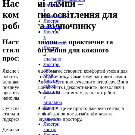
Настільні лампи –
Люстри
з
комфортне освітлення для
абажурами
Люстри
роботи та відпочинку
класичні
Люстри
в
Настільні лампи — практичне та
передпокій
Люстри
стильне освітлення для кожного
в
простору
спальню
Люстри
для
Якісне освітлення допомагає створити комфортні умови для
кухні
роботи, навчання та відпочинку. Саме тому настільні лампи
Люстри
залишаються важливою частиною сучасного інтер’єру. Вони
свічки
поєднують функціональність і декоративність, дозволяючи
Люстри
організувати додаткове освітлення там, де це потрібно
у
найбільше.
вітальню
Люстри
Сучасна настільна лампа — це не просто джерело світла, а
в
стильний елемент, який доповнює дизайн кімнати та
коридор
підкреслює індивідуальність простору.
Люстри
Детальніше ...
кантрі
Люстри