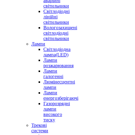
аварійні
світильники
Світлодіодні
лінійні
світильники
Вологозахищені
світлодіодні
світильники
Лампи
Світлодіодна
лампа(LED)
Лампи
розжарювання
Лампи
галогенні
Люмінесцентні
лампи
Лампи
енергозберігаючі
Газорозрядні
лампи
високого
тиску
Трекові
системи