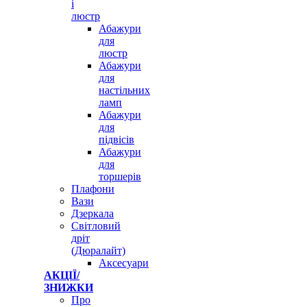
і
люстр
Абажури
для
люстр
Абажури
для
настільних
ламп
Абажури
для
підвісів
Абажури
для
торшерів
Плафони
Вази
Дзеркала
Світловий
дріт
(Дюралайт)
Аксесуари
АКЦІЇ/
ЗНИЖКИ
Про