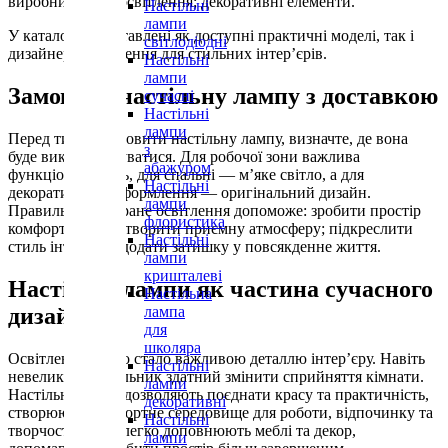
виробника; тип освітлення; декоративні елементи.
Настільні
лампи
У каталозі представлені як доступні практичні моделі, так і
світлодіодні
дизайнерські рішення для стильних інтер’єрів.
Настільні
лампи
Замовити настільну лампу з доставкою
сучасні
Настільні
лампи
Перед тим як замовити настільну лампу, визначте, де вона
з
буде використовуватися. Для робочої зони важлива
абажуром
функціональність, для спальні — м’яке світло, а для
Настільні
декоративного оформлення — оригінальний дизайн.
лампи
Правильно підібране освітлення допоможе: зробити простір
флористика
комфортнішим; створити приємну атмосферу; підкреслити
Настільні
стиль інтер’єру; додати затишку у повсякденне життя.
лампи
кришталеві
Настільні лампи як частина сучасного
Настільна
дизайну
лампа
для
школяра
Освітлення давно стало важливою деталлю інтер’єру. Навіть
Настільні
невеликий світильник здатний змінити сприйняття кімнати.
лампи
Настільні лампи дозволяють поєднати красу та практичність,
декоративні
створюючи комфортне середовище для роботи, відпочинку та
Настільні
творчості. Вони легко доповнюють меблі та декор,
лампи