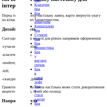
бра)
інтер’єру
Класичні
бра
Бра
Перед тим як купити настільну лампу, варто звернути увагу
з
на кілька важливих характеристик.
абажуром
Кришталеві
Дизайн та стиль
бра
Сучасні
Сьогодні доступні моделі для різних напрямків оформлення:
бра
Бра
-сучасний мінімалізм;
флористика
Бра
-класичний стиль;
у
вигляді
-modern;
свічок
Бра
-loft;
в
стилі
-скандинавський дизайн.
лофт
Бра
Грамотно підібрана лампа настільна може стати декоративним
в
акцентом на столі, тумбі або полиці.
стилі
кантрі
Напрямок світла
Бра