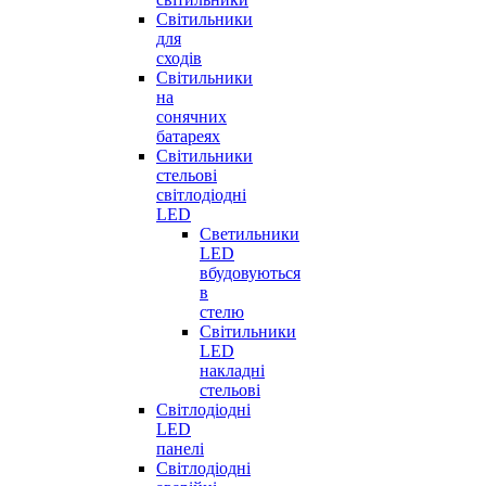
Світильники
для
сходів
Світильники
на
сонячних
батареях
Світильники
стельові
світлодіодні
LED
Cветильники
LED
вбудовуються
в
стелю
Світильники
LED
накладні
стельові
Світлодіодні
LED
панелі
Світлодіодні