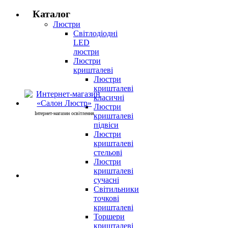
Каталог
Люстри
Світлодіодні
LED
люстри
Люстри
кришталеві
Люстри
кришталеві
класичні
Люстри
Інтернет-магазин освітлення
кришталеві
підвіси
Люстри
кришталеві
стельові
Люстри
кришталеві
сучасні
Світильники
точкові
кришталеві
Торшери
кришталеві