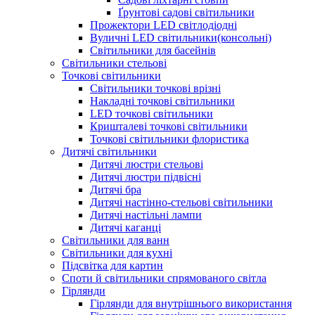
Ґрунтові садові світильники
Прожектори LED світлодіодні
Вуличні LED світильники(консольні)
Світильники для басейнів
Світильники стельові
Точкові світильники
Світильники точкові врізні
Накладні точкові світильники
LED точкові світильники
Кришталеві точкові світильники
Точкові світильники флористика
Дитячі світильники
Дитячі люстри стельові
Дитячі люстри підвісні
Дитячі бра
Дитячі настінно-стельові світильники
Дитячі настільні лампи
Дитячі каганці
Світильники для ванн
Світильники для кухні
Підсвітка для картин
Споти й світильники спрямованого світла
Гірлянди
Гірлянди для внутрішнього використання