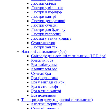
Люстри свічки
Люстри у вітальню
Люстри в коридор
Люстри кантрі
Люстри декоративні
Люстри сучасні
Люстри для будинку
Люстри галогенні
Люстра у ванну кімнату
Смарт-люстри
Люстри хай тек
Настінні світильники (бра)
Світлодіодні настінні світильники (LED бра)
Класичні бра
Бра з абажуром
Кришталеві бра
Сучасні бра
Бра флористика
Бра у вигляді свічок
Бра в стилі лофт
Бра в стилі кантрі
Бра половинки
Торшери для дому (підлогові світильники)
Класичні торшери
Сучасні торшери