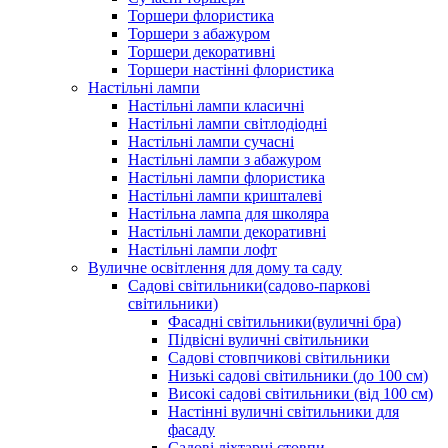
Торшери флористика
Торшери з абажуром
Торшери декоративні
Торшери настінні флористика
Настільні лампи
Настільні лампи класичні
Настільні лампи світлодіодні
Настільні лампи сучасні
Настільні лампи з абажуром
Настільні лампи флористика
Настільні лампи кришталеві
Настільна лампа для школяра
Настільні лампи декоративні
Настільні лампи лофт
Вуличне освітлення для дому та саду
Садові світильники(садово-паркові
світильники)
Фасадні світильники(вуличні бра)
Підвісні вуличні світильники
Садові стовпчикові світильники
Низькі садові світильники (до 100 см)
Високі садові світильники (від 100 см)
Настінні вуличні світильники для
фасаду
Садові ліхтарні стовпи