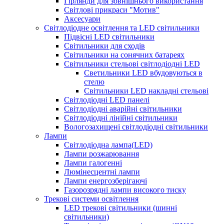
Гірлянди для зовнішнього використання
Світлові прикраси "Мотив"
Аксесуари
Світлодіодне освітлення та LED світильники
Підвісні LED світильники
Світильники для сходів
Світильники на сонячних батареях
Світильники стельові світлодіодні LED
Cветильники LED вбудовуються в
стелю
Світильники LED накладні стельові
Світлодіодні LED панелі
Світлодіодні аварійні світильники
Світлодіодні лінійні світильники
Вологозахищені світлодіодні світильники
Лампи
Світлодіодна лампа(LED)
Лампи розжарювання
Лампи галогенні
Люмінесцентні лампи
Лампи енергозберігаючі
Газорозрядні лампи високого тиску
Трекові системи освітлення
LED трекові світильники (шинні
світильники)