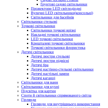
Ґрунтові садові світильники
Прожектори LED світлодіодні
Вуличні LED світильники(консольні)
Світильники для басейнів
Світильники стельові
Точкові світильники
Світильники точкові врізні
Накладні точкові світильники
LED точкові світильники
Кришталеві точкові світильники
Точкові світильники флористика
Дитячі світильники
Дитячі люстри стельові
Дитячі люстри підвісні
Дитячі бра
Дитячі настінно-стельові світильники
Дитячі настільні лампи
Дитячі каганці
Світильники для ванн
Світильники для кухні
Підсвітка для картин
Споти й світильники спрямованого світла
Гірлянди
Гірлянди для внутрішнього використання