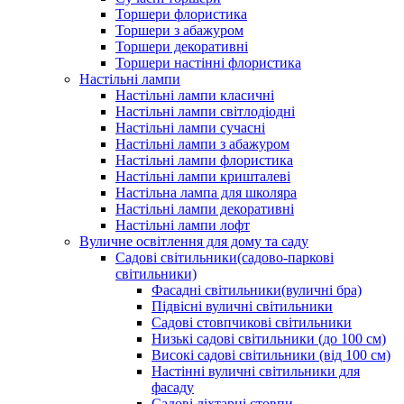
Торшери флористика
Торшери з абажуром
Торшери декоративні
Торшери настінні флористика
Настільні лампи
Настільні лампи класичні
Настільні лампи світлодіодні
Настільні лампи сучасні
Настільні лампи з абажуром
Настільні лампи флористика
Настільні лампи кришталеві
Настільна лампа для школяра
Настільні лампи декоративні
Настільні лампи лофт
Вуличне освітлення для дому та саду
Садові світильники(садово-паркові
світильники)
Фасадні світильники(вуличні бра)
Підвісні вуличні світильники
Садові стовпчикові світильники
Низькі садові світильники (до 100 см)
Високі садові світильники (від 100 см)
Настінні вуличні світильники для
фасаду
Садові ліхтарні стовпи