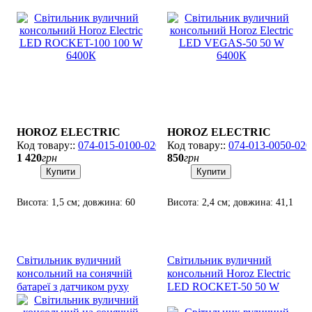
6400К
6400К
HOROZ ELECTRIC
HOROZ ELECTRIC
074-015-0100-020
074-013-0050-020
1 420
грн
850
грн
Купити
Купити
Висота: 1,5 см; довжина: 60
Висота: 2,4 см; довжина: 41,1
см; лампа: SMD LED х 100
см; лампа: SMD LED х 50 Вт.
Вт.
Світильник вуличний
Світильник вуличний
консольний на сонячній
консольний Horoz Electric
батареї з датчиком руху
LED ROCKET-50 50 W
Horoz Electric LED
6400К