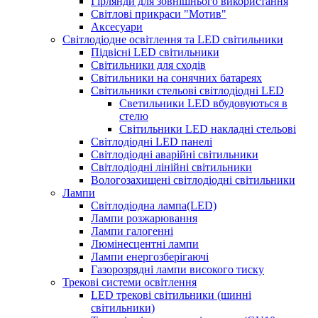
Гірлянди для зовнішнього використання
Світлові прикраси "Мотив"
Аксесуари
Світлодіодне освітлення та LED світильники
Підвісні LED світильники
Світильники для сходів
Світильники на сонячних батареях
Світильники стельові світлодіодні LED
Cветильники LED вбудовуються в
стелю
Світильники LED накладні стельові
Світлодіодні LED панелі
Світлодіодні аварійні світильники
Світлодіодні лінійні світильники
Вологозахищені світлодіодні світильники
Лампи
Світлодіодна лампа(LED)
Лампи розжарювання
Лампи галогенні
Люмінесцентні лампи
Лампи енергозберігаючі
Газорозрядні лампи високого тиску
Трекові системи освітлення
LED трекові світильники (шинні
світильники)