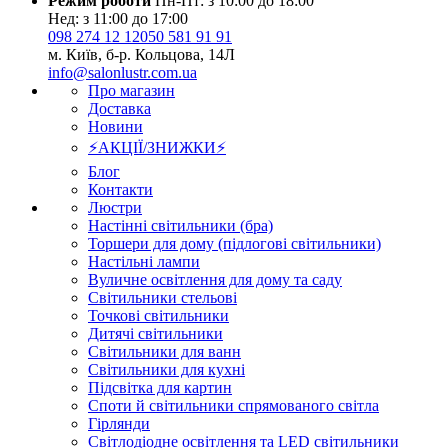
Режим роботи
Пн-Пт: з 10:00 до 18:00
Нед: з 11:00 до 17:00
098 274 12 12
050 581 91 91
м. Київ, б-р. Кольцова, 14Л
info@salonlustr.com.ua
Про магазин
Доставка
Новини
⚡АКЦІЇ/ЗНИЖКИ⚡
Блог
Контакти
Люстри
Настінні світильники (бра)
Торшери для дому (підлогові світильники)
Настільні лампи
Вуличне освітлення для дому та саду
Світильники стельові
Точкові світильники
Дитячі світильники
Світильники для ванн
Світильники для кухні
Підсвітка для картин
Споти й світильники спрямованого світла
Гірлянди
Світлодіодне освітлення та LED світильники