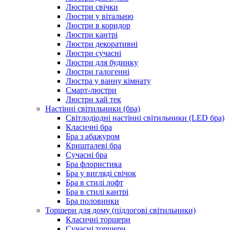
Люстри свічки
Люстри у вітальню
Люстри в коридор
Люстри кантрі
Люстри декоративні
Люстри сучасні
Люстри для будинку
Люстри галогенні
Люстра у ванну кімнату
Смарт-люстри
Люстри хай тек
Настінні світильники (бра)
Світлодіодні настінні світильники (LED бра)
Класичні бра
Бра з абажуром
Кришталеві бра
Сучасні бра
Бра флористика
Бра у вигляді свічок
Бра в стилі лофт
Бра в стилі кантрі
Бра половинки
Торшери для дому (підлогові світильники)
Класичні торшери
Сучасні торшери