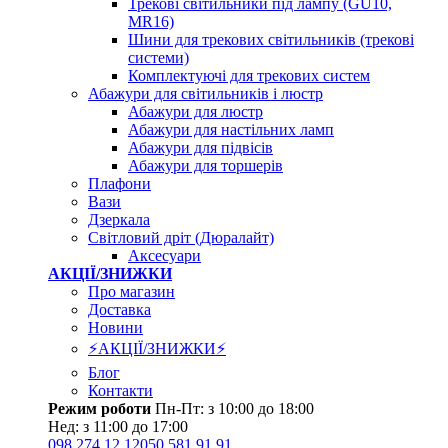
Трекові світильники під лампу (GU10,
MR16)
Шини для трекових світильників (трекові
системи)
Комплектуючі для трекових систем
Абажури для світильників і люстр
Абажури для люстр
Абажури для настільних ламп
Абажури для підвісів
Абажури для торшерів
Плафони
Вази
Дзеркала
Світловий дріт (Дюралайт)
Аксесуари
АКЦІЇ/ЗНИЖКИ
Про магазин
Доставка
Новини
⚡АКЦІЇ/ЗНИЖКИ⚡
Блог
Контакти
Режим роботи
Пн-Пт: з 10:00 до 18:00
Нед: з 11:00 до 17:00
098 274 12 12
050 581 91 91