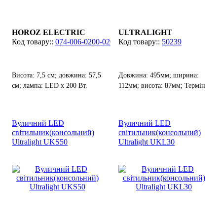
HOROZ ELECTRIC
ULTRALIGHT
074-006-0200-020
50239
Висота: 7,5 см; довжина: 57,5
Довжина: 495мм; ширина:
см; лампа: LED х 200 Вт.
112мм; висота: 87мм; Термін
служби: 30 000 ч.
Вуличний LED
Вуличний LED
світильник(консольний)
світильник(консольний)
Ultralight UKS50
Ultralight UKL30