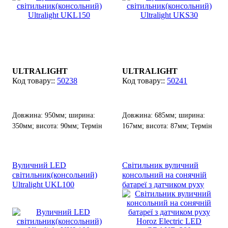
ULTRALIGHT
ULTRALIGHT
50238
50241
Довжина: 950мм; ширина:
Довжина: 685мм; ширина:
350мм; висота: 90мм; Термін
167мм; висота: 87мм; Термін
служби: 30 000 ч.
служби: 30 000 ч.
Вуличний LED
Світильник вуличний
світильник(консольний)
консольний на сонячній
Ultralight UKL100
батареї з датчиком руху
Horoz Electric LED
GRAND-300