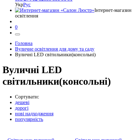
Укр
Рус
Інтернет-магазин
освітлення
0
Головна
Вуличне освітлення для дому та саду
Вуличні LED світильники(консольні)
Вуличні LED
світильники(консольні)
Сортувати:
дешеві
дорогі
нові надходження
популярність