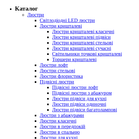
Каталог
Люстри
Світлодіодні LED люстри
Люстри кришталеві
Люстри кришталеві класичні
Люстри кришталеві підвіси
Люстри кришталеві стельові
Люстри кришталеві сучасні
Світильники точкові кришталеві
Торшери кришталеві
Люстри лофт
Люстри стельові
Люстри флористика
Підвісні люстри
Підвісні люстри лофт
Підвісні люстри з абажуром
Люстри підвіси для кухні
Люстри підвіси одиночні
Люстри підвіси багатолампові
Люстри з абажурами
Люстри класичні
Люстри в передпокій
Люстри в спальню
Люстри для кухні