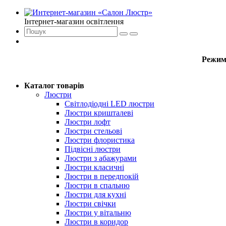
Інтернет-магазин освітлення
Режим
Каталог товарів
Люстри
Світлодіодні LED люстри
Люстри кришталеві
Люстри лофт
Люстри стельові
Люстри флористика
Підвісні люстри
Люстри з абажурами
Люстри класичні
Люстри в передпокій
Люстри в спальню
Люстри для кухні
Люстри свічки
Люстри у вітальню
Люстри в коридор