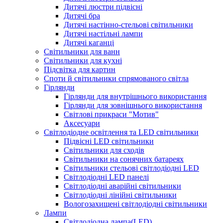
Дитячі люстри підвісні
Дитячі бра
Дитячі настінно-стельові світильники
Дитячі настільні лампи
Дитячі каганці
Світильники для ванн
Світильники для кухні
Підсвітка для картин
Споти й світильники спрямованого світла
Гірлянди
Гірлянди для внутрішнього використання
Гірлянди для зовнішнього використання
Світлові прикраси "Мотив"
Аксесуари
Світлодіодне освітлення та LED світильники
Підвісні LED світильники
Світильники для сходів
Світильники на сонячних батареях
Світильники стельові світлодіодні LED
Світлодіодні LED панелі
Світлодіодні аварійні світильники
Світлодіодні лінійні світильники
Вологозахищені світлодіодні світильники
Лампи
Світлодіодна лампа(LED)