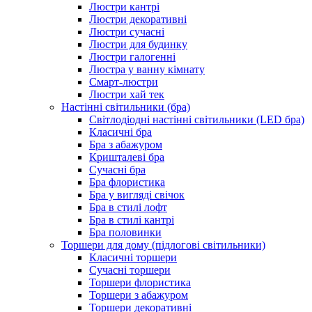
Люстри кантрі
Люстри декоративні
Люстри сучасні
Люстри для будинку
Люстри галогенні
Люстра у ванну кімнату
Смарт-люстри
Люстри хай тек
Настінні світильники (бра)
Світлодіодні настінні світильники (LED бра)
Класичні бра
Бра з абажуром
Кришталеві бра
Сучасні бра
Бра флористика
Бра у вигляді свічок
Бра в стилі лофт
Бра в стилі кантрі
Бра половинки
Торшери для дому (підлогові світильники)
Класичні торшери
Сучасні торшери
Торшери флористика
Торшери з абажуром
Торшери декоративні