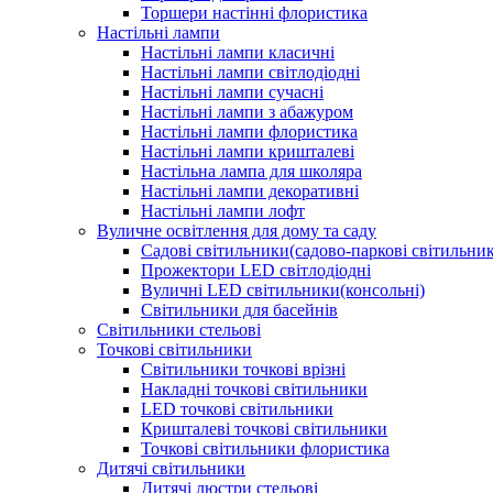
Торшери настінні флористика
Настільні лампи
Настільні лампи класичні
Настільні лампи світлодіодні
Настільні лампи сучасні
Настільні лампи з абажуром
Настільні лампи флористика
Настільні лампи кришталеві
Настільна лампа для школяра
Настільні лампи декоративні
Настільні лампи лофт
Вуличне освітлення для дому та саду
Садові світильники(садово-паркові світильни
Прожектори LED світлодіодні
Вуличні LED світильники(консольні)
Світильники для басейнів
Світильники стельові
Точкові світильники
Світильники точкові врізні
Накладні точкові світильники
LED точкові світильники
Кришталеві точкові світильники
Точкові світильники флористика
Дитячі світильники
Дитячі люстри стельові