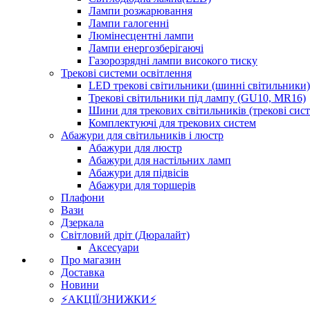
Лампи розжарювання
Лампи галогенні
Люмінесцентні лампи
Лампи енергозберігаючі
Газорозрядні лампи високого тиску
Трекові системи освітлення
LED трекові світильники (шинні світильники)
Трекові світильники під лампу (GU10, MR16)
Шини для трекових світильників (трекові сис
Комплектуючі для трекових систем
Абажури для світильників і люстр
Абажури для люстр
Абажури для настільних ламп
Абажури для підвісів
Абажури для торшерів
Плафони
Вази
Дзеркала
Світловий дріт (Дюралайт)
Аксесуари
Про магазин
Доставка
Новини
⚡АКЦІЇ/ЗНИЖКИ⚡