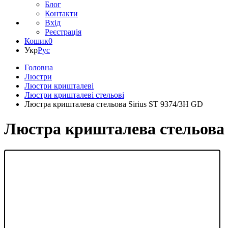
Блог
Контакти
Вхід
Реєстрація
Кошик
0
Укр
Рус
Головна
Люстри
Люстри кришталеві
Люстри кришталеві стельові
Люстра кришталева стельова Sirius SТ 9374/3H GD
Люстра кришталева стельова 