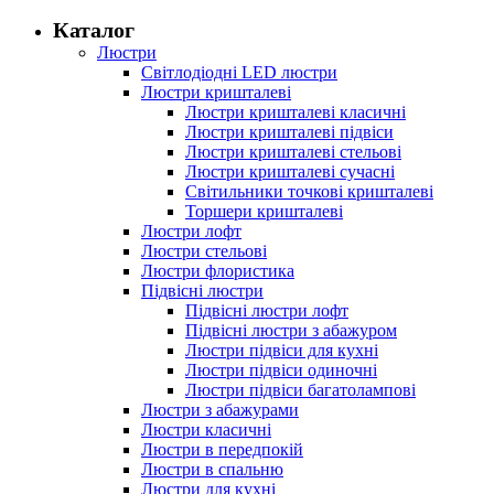
Каталог
Люстри
Світлодіодні LED люстри
Люстри кришталеві
Люстри кришталеві класичні
Люстри кришталеві підвіси
Люстри кришталеві стельові
Люстри кришталеві сучасні
Світильники точкові кришталеві
Торшери кришталеві
Люстри лофт
Люстри стельові
Люстри флористика
Підвісні люстри
Підвісні люстри лофт
Підвісні люстри з абажуром
Люстри підвіси для кухні
Люстри підвіси одиночні
Люстри підвіси багатолампові
Люстри з абажурами
Люстри класичні
Люстри в передпокій
Люстри в спальню
Люстри для кухні