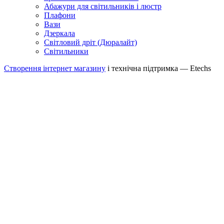
Абажури для світильників і люстр
Плафони
Вази
Дзеркала
Світловий дріт (Дюралайт)
Світильники
Створення інтернет магазину
і технічна підтримка —
Etechs