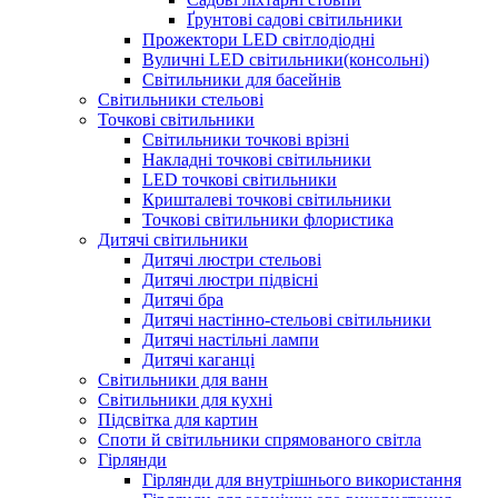
Ґрунтові садові світильники
Прожектори LED світлодіодні
Вуличні LED світильники(консольні)
Світильники для басейнів
Світильники стельові
Точкові світильники
Світильники точкові врізні
Накладні точкові світильники
LED точкові світильники
Кришталеві точкові світильники
Точкові світильники флористика
Дитячі світильники
Дитячі люстри стельові
Дитячі люстри підвісні
Дитячі бра
Дитячі настінно-стельові світильники
Дитячі настільні лампи
Дитячі каганці
Світильники для ванн
Світильники для кухні
Підсвітка для картин
Споти й світильники спрямованого світла
Гірлянди
Гірлянди для внутрішнього використання