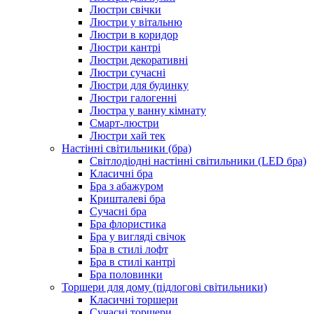
Люстри свічки
Люстри у вітальню
Люстри в коридор
Люстри кантрі
Люстри декоративні
Люстри сучасні
Люстри для будинку
Люстри галогенні
Люстра у ванну кімнату
Смарт-люстри
Люстри хай тек
Настінні світильники (бра)
Світлодіодні настінні світильники (LED бра)
Класичні бра
Бра з абажуром
Кришталеві бра
Сучасні бра
Бра флористика
Бра у вигляді свічок
Бра в стилі лофт
Бра в стилі кантрі
Бра половинки
Торшери для дому (підлогові світильники)
Класичні торшери
Сучасні торшери