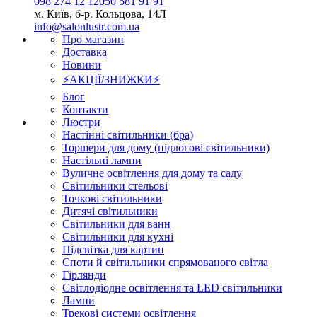
098 274 12 12
050 581 91 91
м. Київ, б-р. Кольцова, 14Л
info@salonlustr.com.ua
Про магазин
Доставка
Новини
⚡АКЦІЇ/ЗНИЖКИ⚡
Блог
Контакти
Люстри
Настінні світильники (бра)
Торшери для дому (підлогові світильники)
Настільні лампи
Вуличне освітлення для дому та саду
Світильники стельові
Точкові світильники
Дитячі світильники
Світильники для ванн
Світильники для кухні
Підсвітка для картин
Споти й світильники спрямованого світла
Гірлянди
Світлодіодне освітлення та LED світильники
Лампи
Трекові системи освітлення