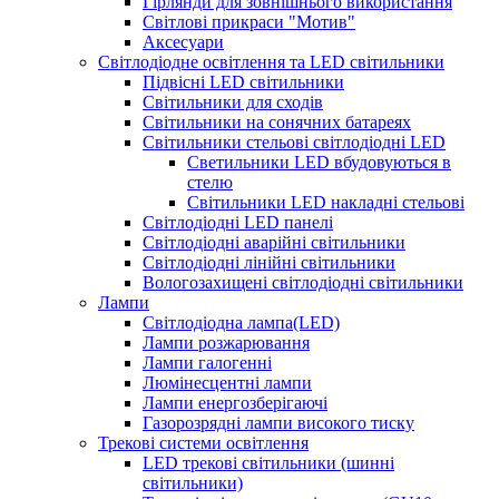
Гірлянди для зовнішнього використання
Світлові прикраси "Мотив"
Аксесуари
Світлодіодне освітлення та LED світильники
Підвісні LED світильники
Світильники для сходів
Світильники на сонячних батареях
Світильники стельові світлодіодні LED
Cветильники LED вбудовуються в
стелю
Світильники LED накладні стельові
Світлодіодні LED панелі
Світлодіодні аварійні світильники
Світлодіодні лінійні світильники
Вологозахищені світлодіодні світильники
Лампи
Світлодіодна лампа(LED)
Лампи розжарювання
Лампи галогенні
Люмінесцентні лампи
Лампи енергозберігаючі
Газорозрядні лампи високого тиску
Трекові системи освітлення
LED трекові світильники (шинні
світильники)