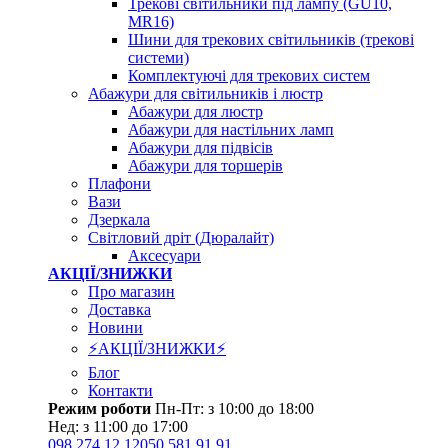
Трекові світильники під лампу (GU10,
MR16)
Шини для трекових світильників (трекові
системи)
Комплектуючі для трекових систем
Абажури для світильників і люстр
Абажури для люстр
Абажури для настільних ламп
Абажури для підвісів
Абажури для торшерів
Плафони
Вази
Дзеркала
Світловий дріт (Дюралайт)
Аксесуари
АКЦІЇ/ЗНИЖКИ
Про магазин
Доставка
Новини
⚡АКЦІЇ/ЗНИЖКИ⚡
Блог
Контакти
Режим роботи
Пн-Пт: з 10:00 до 18:00
Нед: з 11:00 до 17:00
098 274 12 12
050 581 91 91