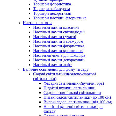
Торшери флористика
Торшери з абажуром
Торшери декоративні
Торшери настінні флористика
Настільні лампи
Настільні лампи класичні
Настільні лампи світлодіодні
Настільні лампи сучасні
Настільні лампи з абажуром
Настільні лампи флористика
Настільні лампи кришталеві
Настільна лампа для школяра
Настільні лампи декоративні
Настільні лампи лофт
Вуличне освітлення для дому та саду
Садові світильники(садово-паркові
світильники)
Фасадні світильники(вуличні бра)
Підвісні вуличні світильники
Садові стовпчикові світильники
Низькі садові світильники (до 100 см)
Високі садові світильники (від 100 см)
Настінні вуличні світильники для
фасаду
Садові ліхтарні стовпи