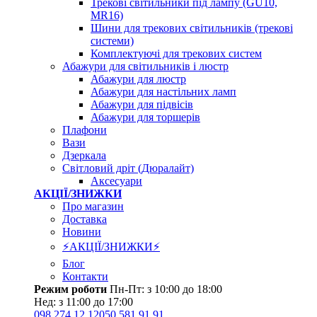
Трекові світильники під лампу (GU10,
MR16)
Шини для трекових світильників (трекові
системи)
Комплектуючі для трекових систем
Абажури для світильників і люстр
Абажури для люстр
Абажури для настільних ламп
Абажури для підвісів
Абажури для торшерів
Плафони
Вази
Дзеркала
Світловий дріт (Дюралайт)
Аксесуари
АКЦІЇ/ЗНИЖКИ
Про магазин
Доставка
Новини
⚡АКЦІЇ/ЗНИЖКИ⚡
Блог
Контакти
Режим роботи
Пн-Пт: з 10:00 до 18:00
Нед: з 11:00 до 17:00
098 274 12 12
050 581 91 91