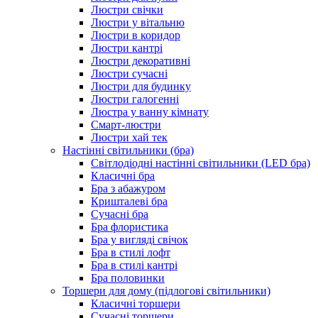
Люстри свічки
Люстри у вітальню
Люстри в коридор
Люстри кантрі
Люстри декоративні
Люстри сучасні
Люстри для будинку
Люстри галогенні
Люстра у ванну кімнату
Смарт-люстри
Люстри хай тек
Настінні світильники (бра)
Світлодіодні настінні світильники (LED бра)
Класичні бра
Бра з абажуром
Кришталеві бра
Сучасні бра
Бра флористика
Бра у вигляді свічок
Бра в стилі лофт
Бра в стилі кантрі
Бра половинки
Торшери для дому (підлогові світильники)
Класичні торшери
Сучасні торшери