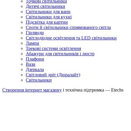
Точкові світильники
Дитячі світильники
Світильники для ванн
Світильники для кухні
Підсвітка для картин
Споти й світильники спрямованого світла
Гірлянди
Світлодіодне освітлення та LED світильники
Лампи
Трекові системи освітлення
Абажури для світильників і люстр
Плафони
Вази
Дзеркала
Світловий дріт (Дюралайт)
Світильники
Створення інтернет магазину
і технічна підтримка —
Etechs