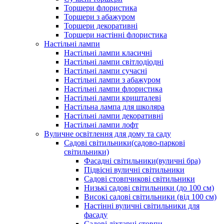
Торшери флористика
Торшери з абажуром
Торшери декоративні
Торшери настінні флористика
Настільні лампи
Настільні лампи класичні
Настільні лампи світлодіодні
Настільні лампи сучасні
Настільні лампи з абажуром
Настільні лампи флористика
Настільні лампи кришталеві
Настільна лампа для школяра
Настільні лампи декоративні
Настільні лампи лофт
Вуличне освітлення для дому та саду
Садові світильники(садово-паркові
світильники)
Фасадні світильники(вуличні бра)
Підвісні вуличні світильники
Садові стовпчикові світильники
Низькі садові світильники (до 100 см)
Високі садові світильники (від 100 см)
Настінні вуличні світильники для
фасаду
Садові ліхтарні стовпи