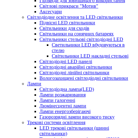
Гірлянди для зовнішнього використання
Світлові прикраси "Мотив"
Аксесуари
Світлодіодне освітлення та LED світильники
Підвісні LED світильники
Світильники для сходів
Світильники на сонячних батареях
Світильники стельові світлодіодні LED
Cветильники LED вбудовуються в
стелю
Світильники LED накладні стельові
Світлодіодні LED панелі
Світлодіодні аварійні світильники
Світлодіодні лінійні світильники
Вологозахищені світлодіодні світильники
Лампи
Світлодіодна лампа(LED)
Лампи розжарювання
Лампи галогенні
Люмінесцентні лампи
Лампи енергозберігаючі
Газорозрядні лампи високого тиску
Трекові системи освітлення
LED трекові світильники (шинні
світильники)