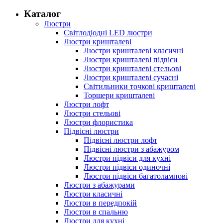
Каталог
Люстри
Світлодіодні LED люстри
Люстри кришталеві
Люстри кришталеві класичні
Люстри кришталеві підвіси
Люстри кришталеві стельові
Люстри кришталеві сучасні
Світильники точкові кришталеві
Торшери кришталеві
Люстри лофт
Люстри стельові
Люстри флористика
Підвісні люстри
Підвісні люстри лофт
Підвісні люстри з абажуром
Люстри підвіси для кухні
Люстри підвіси одиночні
Люстри підвіси багатолампові
Люстри з абажурами
Люстри класичні
Люстри в передпокій
Люстри в спальню
Люстри для кухні