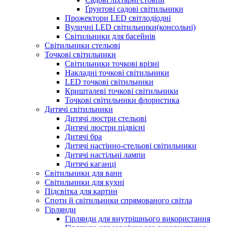
Ґрунтові садові світильники
Прожектори LED світлодіодні
Вуличні LED світильники(консольні)
Світильники для басейнів
Світильники стельові
Точкові світильники
Світильники точкові врізні
Накладні точкові світильники
LED точкові світильники
Кришталеві точкові світильники
Точкові світильники флористика
Дитячі світильники
Дитячі люстри стельові
Дитячі люстри підвісні
Дитячі бра
Дитячі настінно-стельові світильники
Дитячі настільні лампи
Дитячі каганці
Світильники для ванн
Світильники для кухні
Підсвітка для картин
Споти й світильники спрямованого світла
Гірлянди
Гірлянди для внутрішнього використання