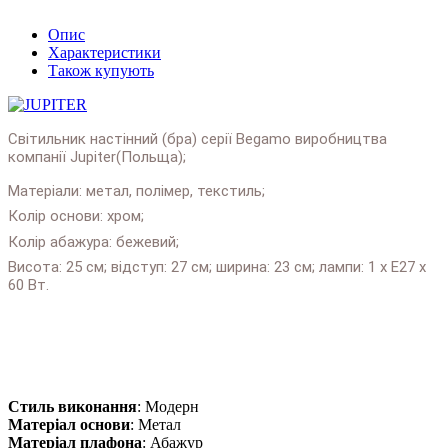
Опис
Характеристики
Також купують
Світильник настінний (бра) серії Begamo виробництва
компанії Jupiter(Польща);
Матеріали: метал, полімер, текстиль;
Колір основи: хром;
Колір абажура: бежевий;
Висота: 25 см; відступ: 27 см; ширина: 23 см; лампи: 1 х Е27 х
60 Вт.
Докладніше:
https://salonlustr.com.ua/p15092-
Svetilnik_nastenniy_bra_Jupiter_Begamo_1582_BG_K_L
Стиль виконання
: Модерн
Матеріал основи
: Метал
Матеріал плафона
: Абажур