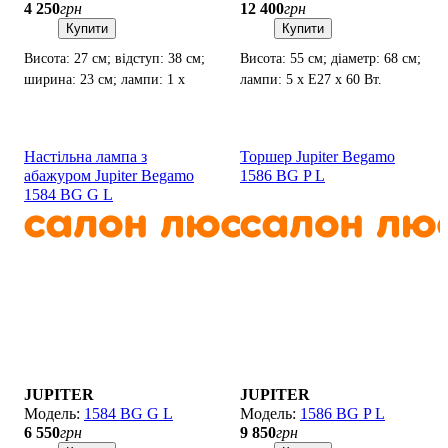
4 250
грн
12 400
грн
Купити
Купити
Висота: 27 см; відступ: 38 см;
Висота: 55 см; діаметр: 68 см;
ширина: 23 см; лампи: 1 х
лампи: 5 х Е27 х 60 Вт.
Е27 х 60 Вт.
Настільна лампа з
Торшер Jupiter Begamo
абажуром Jupiter Begamo
1586 BG P L
1584 BG G L
JUPITER
JUPITER
1584 BG G L
1586 BG P L
6 550
грн
9 850
грн