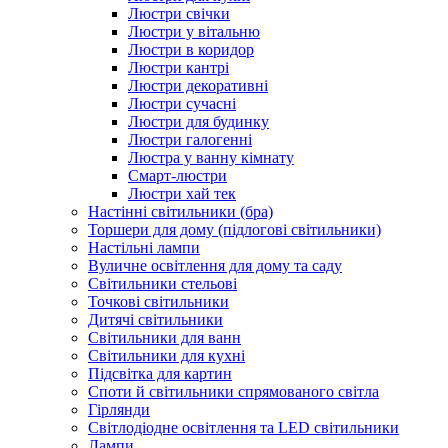
Люстри свічки
Люстри у вітальню
Люстри в коридор
Люстри кантрі
Люстри декоративні
Люстри сучасні
Люстри для будинку
Люстри галогенні
Люстра у ванну кімнату
Смарт-люстри
Люстри хай тек
Настінні світильники (бра)
Торшери для дому (підлогові світильники)
Настільні лампи
Вуличне освітлення для дому та саду
Світильники стельові
Точкові світильники
Дитячі світильники
Світильники для ванн
Світильники для кухні
Підсвітка для картин
Споти й світильники спрямованого світла
Гірлянди
Світлодіодне освітлення та LED світильники
Лампи