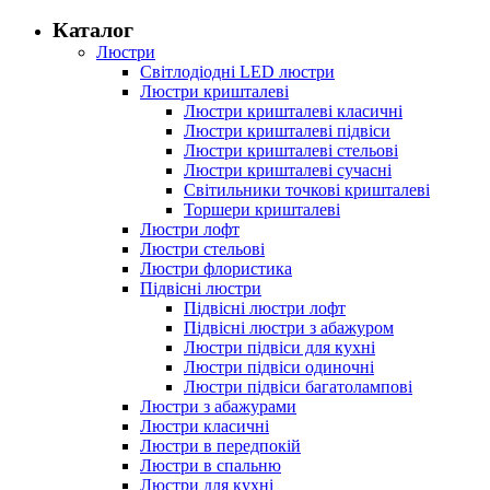
Каталог
Люстри
Світлодіодні LED люстри
Люстри кришталеві
Люстри кришталеві класичні
Люстри кришталеві підвіси
Люстри кришталеві стельові
Люстри кришталеві сучасні
Світильники точкові кришталеві
Торшери кришталеві
Люстри лофт
Люстри стельові
Люстри флористика
Підвісні люстри
Підвісні люстри лофт
Підвісні люстри з абажуром
Люстри підвіси для кухні
Люстри підвіси одиночні
Люстри підвіси багатолампові
Люстри з абажурами
Люстри класичні
Люстри в передпокій
Люстри в спальню
Люстри для кухні