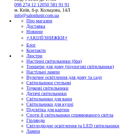
098 274 12 12
050 581 91 91
м. Київ, б-р. Кольцова, 14Л
info@salonlustr.com.ua
Про магазин
Доставка
Новини
⚡АКЦІЇ/ЗНИЖКИ⚡
Блог
Контакти
Люстри
Настінні світильники (бра)
Торшери для дому (підлогові світильники)
Настільні лампи
Вуличне освітлення для дому та саду
Світильники стельові
Точкові світильники
Дитячі світильники
Світильники для ванн
Світильники для кухні
Підсвітка для картин
Споти й світильники спрямованого світла
Гірлянди
Світлодіодне освітлення та LED світильники
Лампи