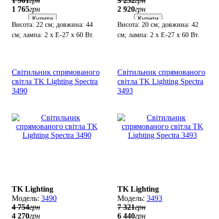
1 961
грн
3 252
грн
1 765
грн
2 920
грн
Купити
Купити
Висота: 22 см; довжина: 44
Висота: 20 см; довжина: 42
см; лампа: 2 х Е-27 х 60 Вт.
см; лампа: 2 х Е-27 х 60 Вт.
Світильник спрямованого
Світильник спрямованого
світла TK Lighting Spectra
світла TK Lighting Spectra
3490
3493
TK Lighting
TK Lighting
3490
3493
4 754
грн
7 321
грн
4 270
грн
6 440
грн