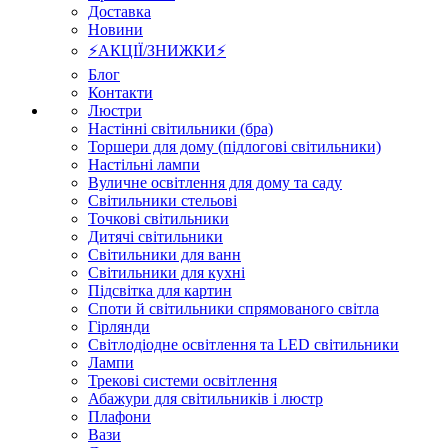
Доставка
Новини
⚡АКЦІЇ/ЗНИЖКИ⚡
Блог
Контакти
Люстри
Настінні світильники (бра)
Торшери для дому (підлогові світильники)
Настільні лампи
Вуличне освітлення для дому та саду
Світильники стельові
Точкові світильники
Дитячі світильники
Світильники для ванн
Світильники для кухні
Підсвітка для картин
Споти й світильники спрямованого світла
Гірлянди
Світлодіодне освітлення та LED світильники
Лампи
Трекові системи освітлення
Абажури для світильників і люстр
Плафони
Вази