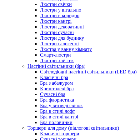
Люстри свічки
Люстри у вітальню
Люстри в коридор
Люстри кантрі
Люстри декоративні
Люстри сучасні
Люстри для будинку
Люстри галогенні
Люстра у ванну кімнату
Смарт-люстри
Люстри хай тек
Настінні світильники (бра)
Світлодіодні настінні світильники (LED бра)
Класичні бра
Бра з абажуром
Кришталеві бра
Сучасні бра
Бра флористика
Бра у вигляді свічок
Бра в стилі лофт
Бра в стилі кантрі
Бра половинки
Торшери для дому (підлогові світильники)
Класичні торшери
Сучасні торшери