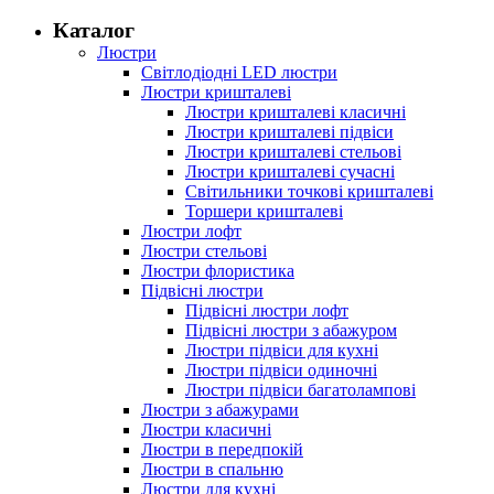
Каталог
Люстри
Світлодіодні LED люстри
Люстри кришталеві
Люстри кришталеві класичні
Люстри кришталеві підвіси
Люстри кришталеві стельові
Люстри кришталеві сучасні
Світильники точкові кришталеві
Торшери кришталеві
Люстри лофт
Люстри стельові
Люстри флористика
Підвісні люстри
Підвісні люстри лофт
Підвісні люстри з абажуром
Люстри підвіси для кухні
Люстри підвіси одиночні
Люстри підвіси багатолампові
Люстри з абажурами
Люстри класичні
Люстри в передпокій
Люстри в спальню
Люстри для кухні