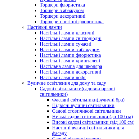
Торшери флористика
Торшери з абажуром
Торшери декоративні
Торшери настінні флористика
Настільні лампи
Настільні лампи класичні
Настільні лампи світлодіодні
Настільні лампи сучасні
Настільні лампи з абажуром
Настільні лампи флористика
Настільні лампи кришталеві
Настільна лампа для школяра
Настільні лампи декоративні
Настільні лампи лофт
Вуличне освітлення для дому та саду
Садові світильники(садово-паркові
світильники)
Фасадні світильники(вуличні бра)
Підвісні вуличні світильники
Садові стовпчикові світильники
Низькі садові світильники (до 100 см)
Високі садові світильники (від 100 см)
Настінні вуличні світильники для
фасаду
Садові ліхтарні стовпи