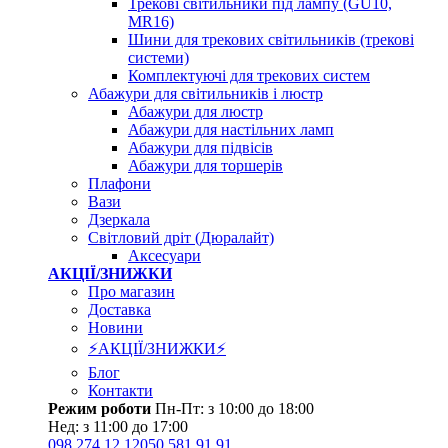
Трекові світильники під лампу (GU10,
MR16)
Шини для трекових світильників (трекові
системи)
Комплектуючі для трекових систем
Абажури для світильників і люстр
Абажури для люстр
Абажури для настільних ламп
Абажури для підвісів
Абажури для торшерів
Плафони
Вази
Дзеркала
Світловий дріт (Дюралайт)
Аксесуари
АКЦІЇ/ЗНИЖКИ
Про магазин
Доставка
Новини
⚡АКЦІЇ/ЗНИЖКИ⚡
Блог
Контакти
Режим роботи
Пн-Пт: з 10:00 до 18:00
Нед: з 11:00 до 17:00
098 274 12 12
050 581 91 91