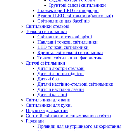
Ґрунтові садові світильники
Прожектори LED світлодіодні
Вуличні LED світильники(консольні)
Світильники для басейнів
Світильники стельові
Точкові світильники
Світильники точкові врізні
Накладні точкові світильники
LED точкові світильники
Кришталеві точкові світильники
Точкові світильники флористика
Дитячі світильники
Дитячі люстри стельові
Дитячі люстри підвісні
Дитячі бра
Дитячі настінно-стельові світильники
Дитячі настільні лампи
Дитячі каганці
Світильники для ванн
Світильники для кухні
Підсвітка для картин
Споти й світильники спрямованого світла
Гірлянди
Гірлянди для внутрішнього використання