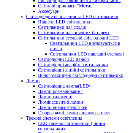
Гірлянди для зовнішнього використання
Світлові прикраси "Мотив"
Аксесуари
Світлодіодне освітлення та LED світильники
Підвісні LED світильники
Світильники для сходів
Світильники на сонячних батареях
Світильники стельові світлодіодні LED
Cветильники LED вбудовуються в
стелю
Світильники LED накладні стельові
Світлодіодні LED панелі
Світлодіодні аварійні світильники
Світлодіодні лінійні світильники
Вологозахищені світлодіодні світильники
Лампи
Світлодіодна лампа(LED)
Лампи розжарювання
Лампи галогенні
Люмінесцентні лампи
Лампи енергозберігаючі
Газорозрядні лампи високого тиску
Трекові системи освітлення
LED трекові світильники (шинні
світильники)