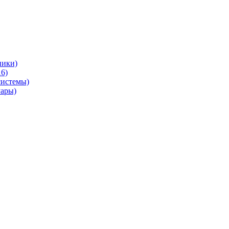
ники)
6)
системы)
уары)