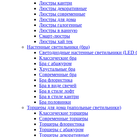
Люстры кантри
Люстры декоративные
Люстры современные
Люстры для дома
Люстры галогенные
Люстры в ванную
Смарт-люстры
Люстры хай тек
Настенные светильники (бра)
Светодиодные настенные светильники (LED б
Классические бра
Бра с абажуром
Хрустальные бра
Современные бра
Бра флористика
Бра в виде свечей
Бра в стиле лофт
Бра в стиле кантри
Бра половинки
Торшеры для дома (напольные светильники)
Классические торшеры
Современные торшеры
Торшеры флористика
Торшеры с абажуром
Торшеры декоративные