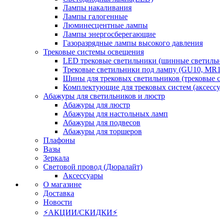
Лампы накаливания
Лампы галогенные
Люминесцентные лампы
Лампы энергосберегающие
Газоразрядные лампы высокого давления
Трековые системы освещения
LED трековые светильники (шинные светиль
Трековые светильники под лампу (GU10, MR1
Шины для трековых светильников (трековые 
Комплектующие для трековых систем (аксесс
Абажуры для светильников и люстр
Абажуры для люстр
Абажуры для настольных ламп
Абажуры для подвесов
Абажуры для торшеров
Плафоны
Вазы
Зеркала
Световой провод (Дюралайт)
Аксессуары
О магазине
Доставка
Новости
⚡АКЦИИ/СКИДКИ⚡