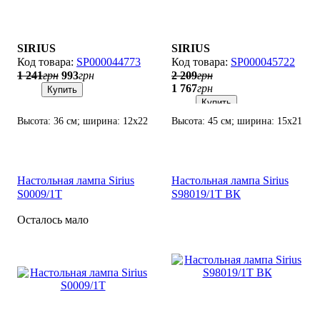
SIRIUS
SIRIUS
SP000044773
SP000045722
1 241
грн
993
грн
2 209
грн
1 767
грн
Купить
Купить
Высота: 36 см; ширина: 12х22
Высота: 45 см; ширина: 15х21
см; лампы: 1 х Е-27 х 60 Вт.
см; лампы: 1 х Е-14 х 60 Вт.
Настольная лампа Sirius
Настольная лампа Sirius
S0009/1Т
S98019/1Т ВК
Осталось мало