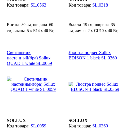
SL.0563
SL.0318
Высота: 80 см; ширина: 60
Высота: 19 см; ширина: 35
см; лампы: 5 х Е14 х 40 Вт;
см; лампа: 2 х GU10 х 40 Вт;
Светильник
Люстра подвес Sollux
настенный(бра) Sollux
EDISON 1 black SL.0369
QUAD 1 white SL.0059
SOLLUX
SOLLUX
SL.0059
SL.0369