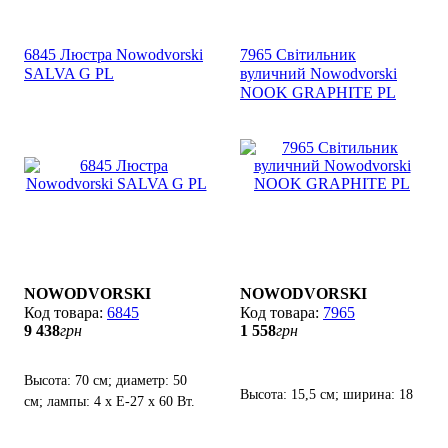
6845 Люстра Nowodvorski
7965 Світильник
SALVA G PL
вуличний Nowodvorski
NOOK GRAPHITE PL
NOWODVORSKI
NOWODVORSKI
6845
7965
9 438
грн
1 558
грн
Высота: 70 см; диаметр: 50
Высота: 15,5 см; ширина: 18
см; лампы: 4 х Е-27 х 60 Вт.
см; лампы: 1 х Е-27 х 60W.