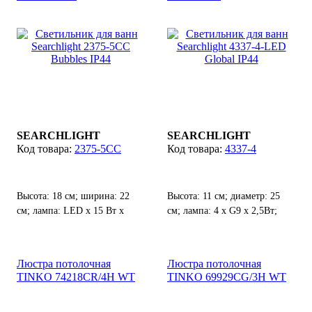
SEARCHLIGHT
SEARCHLIGHT
2375-5CC
4337-4
Высота: 18 см; ширина: 22
Высота: 11 см; диаметр: 25
см; лампа: LED х 15 Вт x
см; лампа: 4 х G9 х 2,5Вт;
4000K х 900LM; Степень
Степень защиты от воды и
защиты от воды и пыли: IP44.
пыли: IP44.
Люстра потолочная
Люстра потолочная
TINKO 74218CR/4H WT
TINKO 69929CG/3H WT