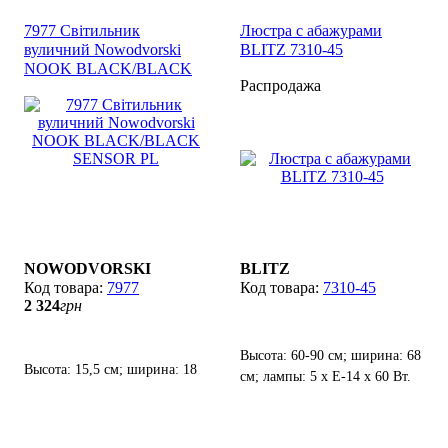
7977 Світильник
Люстра с абажурами
вуличний Nowodvorski
BLITZ 7310-45
NOOK BLACK/BLACK
Распродажа
SENSOR PL
NOWODVORSKI
BLITZ
7977
7310-45
2 324
грн
Высота: 60-90 см; ширина: 68
Высота: 15,5 см; ширина: 18
см; лампы: 5 х Е-14 х 60 Вт.
см; лампы: 1 х Е-27 х 60W.