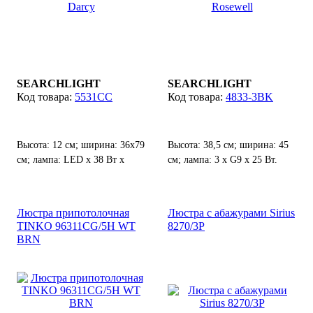
SEARCHLIGHT
SEARCHLIGHT
5531CC
4833-3BK
Высота: 12 см; ширина: 36х79
Высота: 38,5 см; ширина: 45
см; лампа: LED х 38 Вт x
см; лампа: 3 х G9 х 25 Вт.
3000K х 2060LM.
Люстра припотолочная
Люстра с абажурами Sirius
TINKO 96311CG/5H WT
8270/3Р
BRN