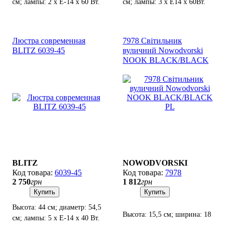
см; лампы: 2 х Е-14 х 60 Вт.
см; лампы: 3 х Е14 х 60Вт.
Люстра современная
7978 Світильник
BLITZ 6039-45
вуличний Nowodvorski
NOOK BLACK/BLACK
PL
BLITZ
NOWODVORSKI
6039-45
7978
2 750
грн
1 812
грн
Купить
Купить
Высота: 44 см; диаметр: 54,5
Высота: 15,5 см; ширина: 18
см; лампы: 5 х Е-14 х 40 Вт.
см; лампы: 1 х Е-27 х 60W.