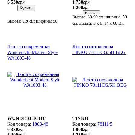
6 538
грн
1 750
грн
1 200
грн
Купить
Купить
Высота: 60-90 см; ширина: 59
Высота: 2,9 см; ширина: 50
см; лампы: 3 х Е-14 х 60 Вт.
см; лампы: LED х 45 Вт
LED(3000/4000/6500K; 4980
lm).
Люстра современная
Люстра потолочная
Wunderlicht Modern Style
TINKO 78111CG/5H BEG
WA1803-48
WUNDERLICHT
TINKO
1803-48
78111/5
6 380
грн
1 900
грн
5 399
грн
1 350
грн