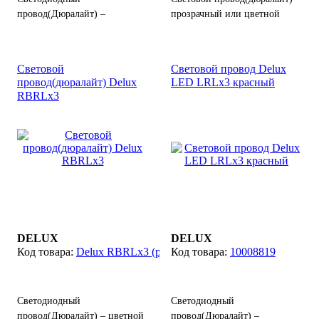
провод(Дюралайт) –
прозрачный или цветной
прозрачный шнур
шнур с расположенными
изготовленный из гибких
внутри лампочками
полимеров с
(светодиодами). Изготовлен
Световой
Световой провод Delux
расположенными внутри
из гибких полимеров,
провод(дюралайт) Delux
LED LRLx3 красный
светодиодами, выполняет
выполняет функции световой
RBRLx3
функции световой гирлянды,
гирлянды.
Цвет: зеленый,
служит для праздничного
красный.
оформления или
декоративной подсветки
деревьев, зданий и других
объектов.
DELUX
DELUX
Delux RBRLx3 (разноцветный)
10008819
Светодиодный
Светодиодный
провод(Дюралайт) – цветной
провод(Дюралайт) –