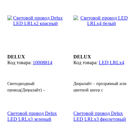
расположены светодиоды.
служит для праздничного
Как правило, полимер имеет
оформления или
свойства атмосферостойкости
декоративной подсветки
и механической
деревьев, зданий и других
устойчивости, поэтому может
объектов.
применяться для подсветки
зданий, деревьев, других
объектов или выполнять
функции праздничной
DELUX
DELUX
гирлянды.
10008814
LED LRLx4
Светодиодный
Дюралайт – прозрачный или
провод(Дюралайт) –
цветной шнур с
прозрачный шнур
расположенными внутри
изготовленный из гибких
лампочками (светодиодами).
полимеров с
Изготовлен из гибких
Световой провод Delux
Световой провод Delux
расположенными внутри
полимеров, выполняет
LED LRLx3 зеленый
LED LRLx3 фиолетовый
светодиодами, выполняет
функции световой гирлянды.
функции световой гирлянды,
служит для праздничного