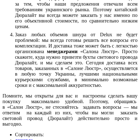
за тем, чтобы наши предложения отвечали всем
требованиям украинского рынка. Поэтому китайский
Дюралайт вы всегда можете заказать у нас именно по
его объективной стоимости, по сравнительно низким
ценам.
З
а
к
а
з
л
ю
б
ы
х
о
б
ъ
е
м
о
в
ш
н
у
р
а
о
т
Delux не будет
проблемой: мы всегда готовы решить все вопросы его
комплектации. И доставка тоже может быть с легкостью
организована
м
е
н
е
д
ж
е
р
а
м
и
«Салона Люстр». Просто
скажите, куда нужно привезти бухты светового провода
Дюралайт, и мы сделаем это. Сегодня доставка всех
товаров, заказанных в «Салоне Люстр», осуществляется
в любую точку Украины, лучшими национальными
курьерскими службами, в минимально возможные
сроки и с максимальной аккуратностью.
Помните, мы открыты для вас и настроены сделать вашу
покупку максимально удобной. Поэтому, обращаясь
в «Салон Люстр», не стесняйтесь задавать вопросы — мы
ответим на каждый из них, чтобы вы могли заказать
световой провод (Дюралайт) действительно
просто и
выгодно.
Сортировать: