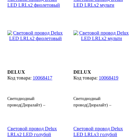
из гибких полимеров,
LED LRLx2 фиолетовый
LED LRLx2 мульти
из гибких полимеров,
выполняет функции световой
выполняет функции световой
гирлянды.
Цвет: белый,
гирлянды.
Цвет: синий.
желтый.
DELUX
DELUX
10068417
10068419
Светодиодный
Светодиодный
провод(Дюралайт) –
провод(Дюралайт) –
прозрачный шнур
прозрачный шнур
изготовленный из гибких
изготовленный из гибких
полимеров с
полимеров с
Световой провод Delux
Световой провод Delux
расположенными внутри
расположенными внутри
LRLx2 LED голубой
LED LRLx3 голубой