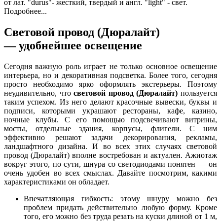
от лат. "durus"- жесткий, твердый и англ. "light" - свет.
Подробнее...
Световой провод (Дюралайт)
— удобнейшее освещение
Сегодня важную роль играет не только осн
овное освещение
интерьера, но и декоративная подсветка. Более того, сегодня
просто необходимо ярко оформлять экстерьеры. Поэтому
неудивительно, что
световой провод (Дюралайт)
пользуется
таким успехом. Из него делают красочные вывески, буквы и
подписи, которыми украшают рестораны, кафе, казино,
ночные клубы. С его помощью подсвечивают витрины,
мосты, отдельные здания, корпусы, флигели. С ним
эффективно решают задачи декорирования, рекламы,
ландшафтного дизайна. И во всех этих случаях световой
провод (Дюралайт) вполне востребован и актуален. Ажиотаж
вокруг этого, по сути, шнура со светодиодами понятен — он
очень удобен во всех смыслах. Давайте посмотрим, какими
характеристиками он обладает.
В
п
е
ч
а
т
л
я
ю
щ
а
я
г
и
б
к
о
с
т
ь:
э
т
о
м
у
ш
н
у
р
у
м
о
ж
н
о
б
е
з
п
р
о
б
л
е
м
п
р
и
д
а
т
ь
д
е
й
с
т
в
и
т
е
льно любую форму. Кроме
того, его можно без труда резать на куски длиной от 1 м,