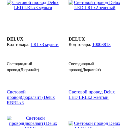
оформления или
декоративной подсветки
декоративной подсветки
деревьев, зданий и других
деревьев, зданий и других
объектов.
объектов.
DELUX
DELUX
LRLx3 мульти
10008813
Светодиодный
Светодиодный
провод(Дюралайт) –
провод(Дюралайт) –
прозрачный шнур
прозрачный шнур
изготовленный из гибких
изготовленный из гибких
полимеров с
полимеров с
Световой
Световой провод Delux
расположенными внутри
расположенными внутри
провод(дюралайт) Delux
LED LRLx2 желтый
светодиодами, выполняет
светодиодами, выполняет
RBRLx3
функции световой гирлянды,
функции световой гирлянды,
служит для праздничного
служит для праздничного
оформления или
оформления или
декоративной подсветки
декоративной подсветки