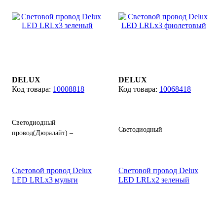
оформления или
декоративной подсветки
деревьев, зданий и других
объектов.
DELUX
DELUX
10008818
10068418
Светодиодный
Светодиодный
провод(Дюралайт) –
провод(Дюралайт) –
прозрачный шнур
прозрачный шнур
изготовленный из гибких
изготовленный из гибких
полимеров с
Световой провод Delux
Световой провод Delux
полимеров с
расположенными внутри
LED LRLx3 мульти
LED LRLx2 зеленый
расположенными внутри
светодиодами, выполняет
светодиодами, выполняет
функции световой гирлянды,
функции световой гирлянды,
служит для праздничного
служит для праздничного
оформления или