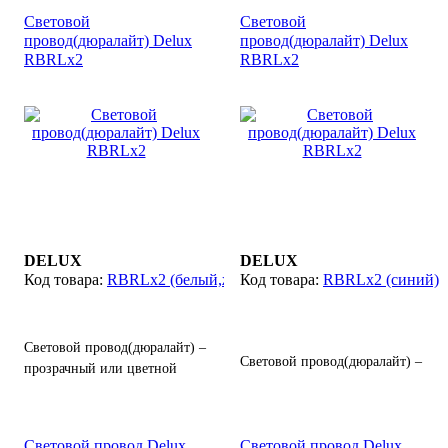
(светодиодами). Изготовлен
полимеров с
Световой
Световой
из гибких полимеров,
расположенными внутри
провод(дюралайт) Delux
провод(дюралайт) Delux
выполняет функции световой
светодиодами, выполняет
RBRLx2
RBRLx2
гирлянды.
Цвет:
функции световой гирлянды,
мультик(разноцветный).
служит для праздничного
оформления или
декоративной подсветки
деревьев, зданий и других
объектов.
DELUX
DELUX
RBRLx2 (белый,желтый)
RBRLx2 (синий)
Световой провод(дюралайт) –
Световой провод(дюралайт) –
прозрачный или цветной
прозрачный или цветной
шнур с расположенными
шнур с расположенными
внутри лампочками
внутри лампочками
(светодиодами). Изготовлен
Световой провод Delux
Световой провод Delux
(светодиодами). Изготовлен