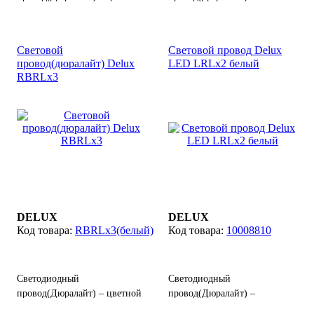
шнур изготовленный из
прозрачный шнур
гибких полимеров с
изготовленный из гибких
расположенными внутри
полимеров с
Световой
Световой провод Delux
лампочками, выполняет
расположенными внутри
провод(дюралайт) Delux
LED LRLx2 белый
функции световой гирлянды,
светодиодами, выполняет
RBRLx3
служит для праздничного
функции световой гирлянды,
оформления или
служит для праздничного
декоративной подсветки
оформления или
деревьев, зданий и других
декоративной подсветки
объектов. Цвет:
деревьев, зданий и других
разноцветный.
объектов.
DELUX
DELUX
RBRLx3(белый)
10008810
Светодиодный
Светодиодный
провод(Дюралайт) – цветной
провод(Дюралайт) –
шнур изготовленный из
прозрачный шнур