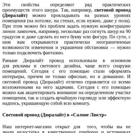
Эти свойства определяют ряд практических
преимуществ этого
шнура. Так, например,
световой провод
(Дюралайт)
можно прокладывать на разных уровнях
помещения (на потолке, на стенах, если нужно, даже у пола).
При этом можно без проблем задать нужную конфигурацию
линии лампочек, например, несколько раз согнуть шнур на 90
градусов и даже сделать из него букву или фигуру. По сути, с
ним вам открываются практически неограниченные
возможности изменения и украшения обстановки — нужно
только подключить фантазию.
Раньше Дюралайт провод использовали в основном
для рекламы и св
етового дизайна, чаще всего снаружи
помещений. Сегодня с его помощью стали оформлять
интерьеры, причем не только офисные, но и домашние. И
световой провод (Дюралайт) отлично справляется со всеми
возложенными на него задачами. Сегодня с его помощью
можно как акцентировать внимание на определенном участке
помещения, так и создать ярчайшую гирлянду или эффектную
надпись, украшающую собой всю комнату.
Световой провод (Дюралайт) в «Салоне Люстр»
Наш интернет-магазин открыт для того, чтобы вы не
знали недостатка
в качественных приборах и источниках