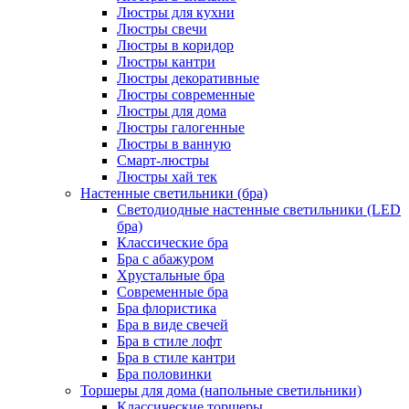
Люстры для кухни
Люстры свечи
Люстры в коридор
Люстры кантри
Люстры декоративные
Люстры современные
Люстры для дома
Люстры галогенные
Люстры в ванную
Смарт-люстры
Люстры хай тек
Настенные светильники (бра)
Светодиодные настенные светильники (LED
бра)
Классические бра
Бра с абажуром
Хрустальные бра
Современные бра
Бра флористика
Бра в виде свечей
Бра в стиле лофт
Бра в стиле кантри
Бра половинки
Торшеры для дома (напольные светильники)
Классические торшеры