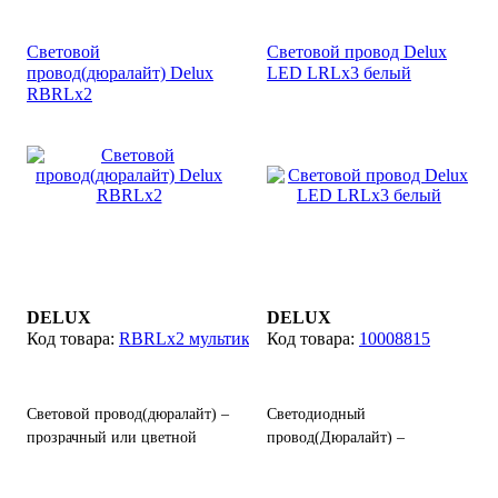
гибких полимеров с
изготовленный из гибких
расположенными внутри
полимеров с
Световой
Световой провод Delux
лампочками, выполняет
расположенными внутри
провод(дюралайт) Delux
LED LRLx3 белый
функции световой гирлянды,
светодиодами, выполняет
RBRLx2
служит для праздничного
функции световой гирлянды,
оформления или
служит для праздничного
декоративной подсветки
оформления или
деревьев, зданий и других
декоративной подсветки
объектов. Цвет: белый.
деревьев, зданий и других
объектов.
DELUX
DELUX
RBRLx2 мультик(разноцветный)
10008815
Световой провод(дюралайт) –
Светодиодный
прозрачный или цветной
провод(Дюралайт) –
шнур с расположенными
прозрачный шнур
внутри лампочками
изготовленный из гибких