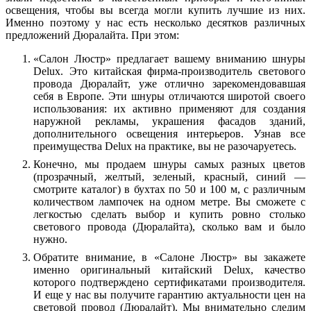
освещения, чтобы вы всегда могли купить лучшие из них.
Именно поэтому у нас есть несколько десятков различных
предложений Дюралайта. При этом:
«
С
а
л
о
н
Л
ю
с
т
р
»
п
р
е
д
л
а
г
а
е
т
в
а
ш
е
м
у
в
н
и
м
а
н
и
ю
ш
н
у
р
ы
Delux. Это китайская фирма-производитель светового
провода Дюралайт, уже отлично зарекомендовавшая
себя в Европе. Эти шнуры отличаются широтой своего
использования: их активно применяют для создания
наружной рекламы, украшения фасадов зданий,
дополнительного освещения интерьеров. Узнав все
преимущества Delux на практике, вы не разочаруетесь.
К
о
н
е
ч
н
о,
м
ы
п
р
о
д
а
е
м
ш
н
у
р
ы
с
а
м
ы
х
р
а
з
н
ы
х
ц
в
е
т
о
в
(
п
р
о
з
р
а
ч
н
ы
й,
ж
е
л
т
ы
й,
з
е
л
е
н
ы
й
,
к
р
а
с
н
ы
й
,
с
и
н
и
й
—
с
м
о
т
р
и
т
е
к
а
т
а
л
о
г
)
в
б
у
х
т
а
х
п
о 50
и
100
м
,
с
р
а
з
л
и
ч
н
ы
м
к
о
л
и
ч
е
с
т
в
о
м
л
а
м
п
о
ч
е
к
н
а
о
д
н
о
м
м
е
т
р
е
.
В
ы
с
м
о
ж
е
т
е
с
легкостью сделать выбор и купить ровно столько
светового провода (Дюралайта), сколько вам и было
нужно.
О
б
р
а
т
и
т
е
в
н
и
м
а
н
и
е,
в
«
С
а
л
о
н
е
Л
ю
с
т
р
»
в
ы
з
а
к
а
ж
е
т
е
и
м
е
н
н
о
о
р
и
г
и
н
а
л
ь
н
ы
й
к
и
т
а
й
с
к
и
й
Delux, качество
которого подтверждено сертификатами производителя.
И еще у нас вы получите гарантию актуальности цен на
световой провод (Дюралайт). Мы внимательно следим