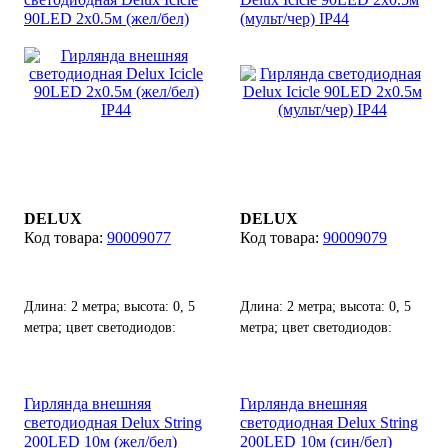
90LED 2x0.5м (жел/бел)
(мульт/чер) IP44
IP44
DELUX
DELUX
90009077
90009079
Длина: 2 метра; высота: 0, 5
Длина: 2 метра; высота: 0, 5
метра; цвет светодиодов:
метра; цвет светодиодов:
желтый; цвет кабеля: белый;
мультик(разноцветный); цвет
количество светодиодов: 90
кабеля: черный; количество
шт, возможность соединения
светодиодов: 90 шт,
Гирлянда внешняя
Гирлянда внешняя
до 8 гирлянд от одного
возможность соединения до 8
светодиодная Delux String
светодиодная Delux String
источника питания.
гирлянд от одного источника
200LED 10м (жел/бел)
200LED 10м (син/бел)