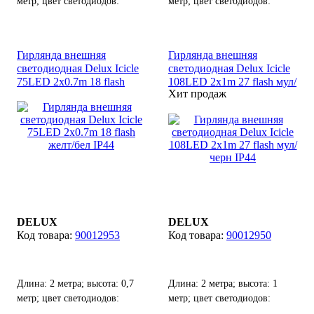
метр; цвет светодиодов:
метр; цвет светодиодов:
разноцветный; цвет кабеля:
синий; цвет кабеля: черный.
черный.
Гирлянда внешняя
Гирлянда внешняя
светодиодная Delux Icicle
светодиодная Delux Icicle
75LED 2x0.7m 18 flash
108LED 2x1m 27 flash мул/
Хит продаж
желт/бел IP44
черн IP44
DELUX
DELUX
90012953
90012950
Длина: 2 метра; высота: 0,7
Длина: 2 метра; высота: 1
метр; цвет светодиодов:
метр; цвет светодиодов:
желтый; цвет кабеля: белый.
разноцветный; цвет кабеля: