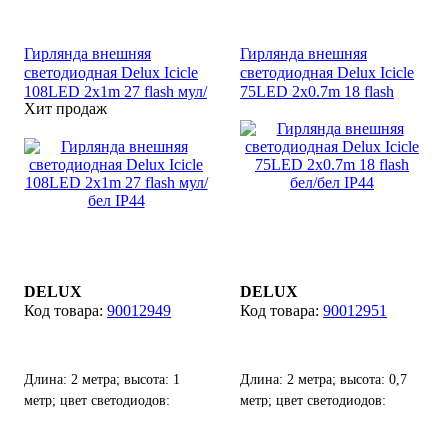
черный; количество
светодиодов: 108 шт,
Гирлянда внешняя
Гирлянда внешняя
возможность соединения до
светодиодная Delux Icicle
светодиодная Delux Icicle
15 гирлянд от одного
108LED 2x1m 27 flash мул/
75LED 2x0.7m 18 flash
источника питания.
Хит продаж
бел IP44
бел/бел IP44
DELUX
DELUX
90012949
90012951
Длина: 2 метра; высота: 1
Длина: 2 метра; высота: 0,7
метр; цвет светодиодов:
метр; цвет светодиодов:
разноцветный; цвет кабеля:
белый; цвет кабеля: белый.
белый; количество