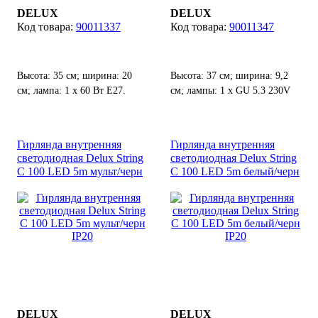
DELUX
DELUX
90011337
90011347
Высота: 35 см; ширина: 20
Высота: 37 см; ширина: 9,2
см; лампа: 1 х 60 Вт Е27.
см; лампы: 1 х GU 5.3 230V
50W; степень защиты от воды
и пыли: IP 44.
Гирлянда внутренняя
Гирлянда внутренняя
светодиодная Delux String
светодиодная Delux String
С 100 LED 5m мульт/черн
С 100 LED 5m белый/черн
IP20
IP20
DELUX
DELUX