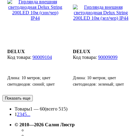
DELUX
DELUX
90009104
90009099
Длина: 10 метров; цвет
Длина: 10 метров; цвет
светодиодов: синий; цвет
светодиодов: зеленый; цвет
кабеля: черный; количество
кабеля: черный; количество
светодиодов: 200 шт.
светодиодов: 200 шт,
Показать еще
возможность соединения до 8
Товары
1 —
60
(всего 515)
гирлянд от одного источника
1
2
3
4
5
...
питания.
© 2010—2026 Салон Люстр