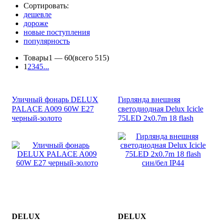
Сортировать:
дешевле
дороже
новые поступления
популярность
Товары
1 —
60
(всего 515)
1
2
3
4
5
...
Уличный фонарь DELUX
Гирлянда внешняя
PALACE A009 60W E27
светодиодная Delux Icicle
черный-золото
75LED 2x0.7m 18 flash
син/бел IP44
DELUX
DELUX