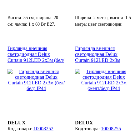
Высота: 35 см; ширина: 20
Ширина: 2 метра; высота: 1.5
см; лампа: 1 х 60 Вт Е27.
метра; цвет светодиодов:
белый; цвет кабеля: белый;
количество светодиодов: 456
шт; возможность соединения
Гирлянда внешняя
Гирлянда внешняя
до 8 гирлянд от одного
светодиодная Delux
светодиодная Delux
источника питания.
Curtain 912LED 2х3м (бел/
Curtain 912LED 2х3м
бел) IP44
(желт/бел) IP44
DELUX
DELUX
10008252
10008255