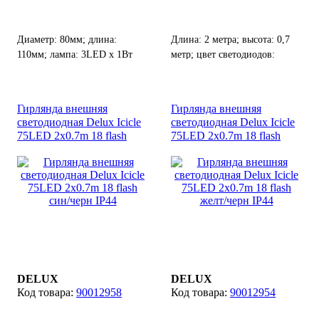
Диаметр: 80мм; длина:
Длина: 2 метра; высота: 0,7
110мм; лампа: 3LED х 1Вт
метр; цвет светодиодов:
х12V.
белый; цвет кабеля: черный.
Гирлянда внешняя
Гирлянда внешняя
светодиодная Delux Icicle
светодиодная Delux Icicle
75LED 2x0.7m 18 flash
75LED 2x0.7m 18 flash
син/черн IP44
желт/черн IP44
DELUX
DELUX
90012958
90012954