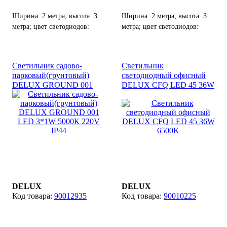
Ширина: 2 метра; высота: 3
Ширина: 2 метра; высота: 3
метра; цвет светодиодов:
метра; цвет светодиодов:
белый; цвет кабеля: белый;
желтый; цвет кабеля: белый;
количество светодиодов: 912
количество светодиодов: 912
шт, возможность соединения
шт, возможность соединения
Светильник садово-
Светильник
до 4-х гирлянд от одного
до 4-х гирлянд от одного
парковый(грунтовый)
светодиодный офисный
источника питания.
источника питания.
DELUX GROUND 001
DELUX CFQ LED 45 36W
LED 3*1W 5000К 220V
6500K
IP44
DELUX
DELUX
90012935
90010225