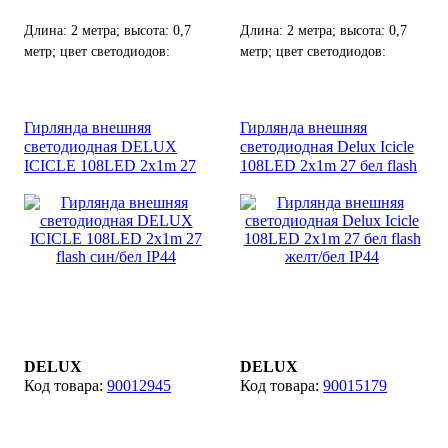
Длина: 2 метра; высота: 0,7
Длина: 2 метра; высота: 0,7
метр; цвет светодиодов:
метр; цвет светодиодов:
синий; цвет кабеля: черный.
желтый; цвет кабеля: черный.
Гирлянда внешняя
Гирлянда внешняя
светодиодная DELUX
светодиодная Delux Icicle
ICICLE 108LED 2x1m 27
108LED 2x1m 27 бел flash
flash син/бел IP44
желт/бел IP44
DELUX
DELUX
90012945
90015179