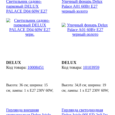
Светильник садово-
Уличный фонарь Delux
парковый DELUX
Palace A01 60Вт Е27
PALACE D04 60W E27
черный-золото
черн.
DELUX
DELUX
10008451
10103959
Высота: 36 см; ширина: 15
Высота: 34,8 см; ширина: 19
см; лампы: 1 х Е27 230V 60W;
см; лампы: 1 х Е27 230V 60W;
степень защиты от воды и
степень защиты от воды и
пыли: IP 44;
пыли: IP 44.
Гирлянда внешняя
Гирлянда светодиодная
светодиодная Delux Icicle
Delux Icicle 90LED 2x0.5м