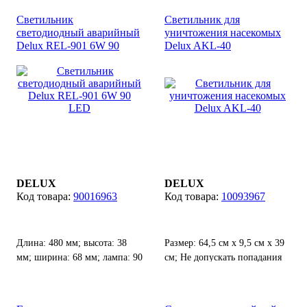
светодиодов: 108 шт,
Светильник
Светильник для
возможность соединения до
светодиодный аварийный
уничтожения насекомых
15 гирлянд от одного
Delux REL-901 6W 90
Delux AKL-40
источника питания.
LED
DELUX
DELUX
90016963
10093967
Длина: 480 мм; высота: 38
Размер: 64,5 см х 9,5 см х 39
мм; ширина: 68 мм; лампа: 90
см; Не допускать попадания
LED(6500К, 400Лм).
влаги.