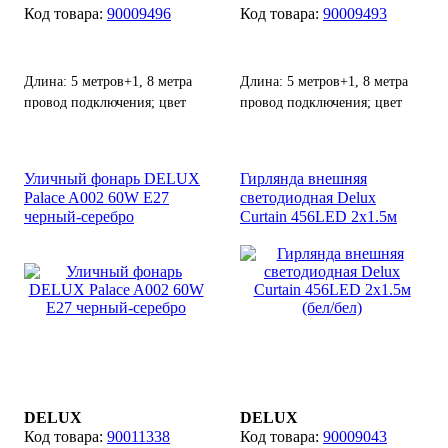
90009496
90009493
Длина: 5 метров+1, 8 метра
Длина: 5 метров+1, 8 метра
провод подключения; цвет
провод подключения; цвет
светодиодов: разноцветный;
светодиодов: белый; цвет
цвет кабеля: черный;
кабеля: черный; количество
количество светодиодов: 100
светодиодов: 100 шт;
Уличный фонарь DELUX
Гирлянда внешняя
шт; контроллер в комплекте.
контроллер в комплекте.
Palace A002 60W E27
светодиодная Delux
черный-серебро
Curtain 456LED 2х1.5м
(бел/бел)
DELUX
DELUX
90011338
90009043