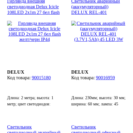
Гирлянда внешняя
Светильник аварийный
светодиодная Delux Icicle
(аккумуляторный)
108LED 2x1m 27 бел flash
DELUX REL-401
желт/черн IP44
(3.7V1,5Ah) 45 LED 3W
DELUX
DELUX
90015180
90016959
Длина: 2 метра; высота: 1
Длина: 230мм; высота: 30 мм;
метр; цвет светодиодов:
ширина: 60 мм; лампа: 45
желтый+белый; цвет кабеля:
LED(5000К).
черный.
Светильник
Светильник
светодиодный аварийный
светодиодный офисный