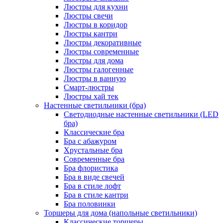
Люстры для кухни
Люстры свечи
Люстры в коридор
Люстры кантри
Люстры декоративные
Люстры современные
Люстры для дома
Люстры галогенные
Люстры в ванную
Смарт-люстры
Люстры хай тек
Настенные светильники (бра)
Светодиодные настенные светильники (LED
бра)
Классические бра
Бра с абажуром
Хрустальные бра
Современные бра
Бра флористика
Бра в виде свечей
Бра в стиле лофт
Бра в стиле кантри
Бра половинки
Торшеры для дома (напольные светильники)
Классические торшеры