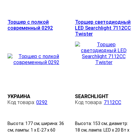
Количество ламп: 1;
Количество ламп: 1;
Мощность: 60 W.
Мощность: 60 Вт.
Торшер с полкой
Торшер светодиодный
современный 0292
LED Searchlight 7112CC
Twister
УКРАИНА
SEARCHLIGHT
0292
7112CC
Высота: 177 см; ширина: 36
Высота: 153 см; диаметр:
см; лампы: 1 х Е-27 х 60
18 см; лампа: LED х 20 Вт x
Вт.+1 х Е-14 х 40 Вт.
3000K х 1060LM.