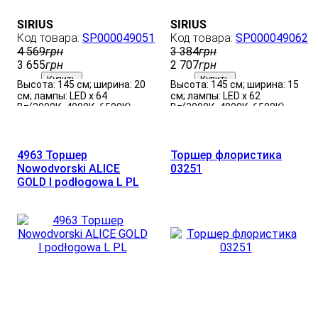
SIRIUS
SIRIUS
SP000049051
SP000049062
4 569
грн
3 384
грн
3 655
грн
2 707
грн
Купить
Купить
Высота: 145 см; ширина: 20
Высота: 145 см; ширина: 15
см; лампы: LED х 64
см; лампы: LED х 62
Вт(3000К, 4000К, 6500K).
Вт(3000К, 4000К, 6500K).
4963 Торшер
Торшер флористика
Nowodvorski ALICE
03251
GOLD I podłogowa L PL