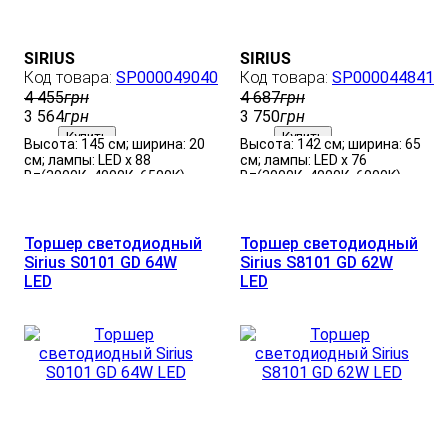
SIRIUS
SIRIUS
SP000049040
SP000044841
4 455
грн
4 687
грн
3 564
грн
3 750
грн
Купить
Купить
Высота: 145 см; ширина: 20
Высота: 142 см; ширина: 65
см; лампы: LED х 88
см; лампы: LED х 76
Вт(3000К, 4000К, 6500K).
Вт(3000К, 4000К, 6000K).
Торшер светодиодный
Торшер светодиодный
Sirius S0101 GD 64W
Sirius S8101 GD 62W
LED
LED