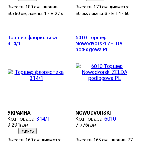
Высота: 180 см; ширина:
Высота: 170 см; диаметр:
50х60 см; лампы: 1 х Е-27 х
60 см; лампы: 3 х Е-14 х 60
60 Вт.
Вт.
Торшер флористика
6010 Торшер
314/1
Nowodvorski ZELDA
podłogowa PL
УКРАИНА
NOWODVORSKI
314/1
6010
9 291
грн
7 776
грн
Купить
Высота: 160 см; диаметр:
Высота: 165 см; ширина: 77