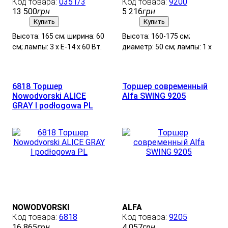
0351/3
9200
13 500
грн
5 216
грн
Купить
Купить
Высота: 165 см; ширина: 60
Высота: 160-175 см;
см; лампы: 3 х Е-14 х 60 Вт.
диаметр: 50 см; лампы: 1 х
Е-27 х 60 Вт.
6818 Торшер
Торшер современный
Nowodvorski ALICE
Alfa SWING 9205
GRAY I podłogowa PL
NOWODVORSKI
ALFA
6818
9205
16 865
грн
4 057
грн