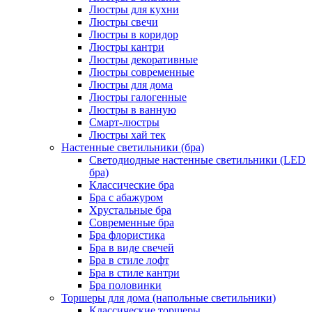
Люстры для кухни
Люстры свечи
Люстры в коридор
Люстры кантри
Люстры декоративные
Люстры современные
Люстры для дома
Люстры галогенные
Люстры в ванную
Смарт-люстры
Люстры хай тек
Настенные светильники (бра)
Светодиодные настенные светильники (LED
бра)
Классические бра
Бра с абажуром
Хрустальные бра
Современные бра
Бра флористика
Бра в виде свечей
Бра в стиле лофт
Бра в стиле кантри
Бра половинки
Торшеры для дома (напольные светильники)
Классические торшеры