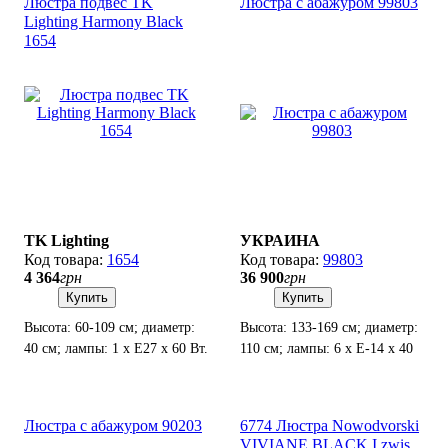
Люстра подвес TK
Люстра с абажуром 99803
Lighting Harmony Black
1654
TK Lighting
УКРАИНА
1654
99803
4 364
грн
36 900
грн
Купить
Купить
Высота: 60-109 см; диаметр:
Высота: 133-169 см; диаметр:
40 см; лампы: 1 х Е27 х 60 Вт.
110 см; лампы: 6 х Е-14 х 40
Вт.
Люстра с абажуром 90203
6774 Люстра Nowodvorski
VIVIANE BLACK I zwis