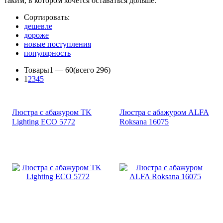
таким, в котором хочется оставаться дольше.
Сортировать:
дешевле
дороже
новые поступления
популярность
Товары
1 —
60
(всего 296)
1
2
3
4
5
Люстра с абажуром TK
Люстра с абажуром ALFA
Lighting ECO 5772
Roksana 16075