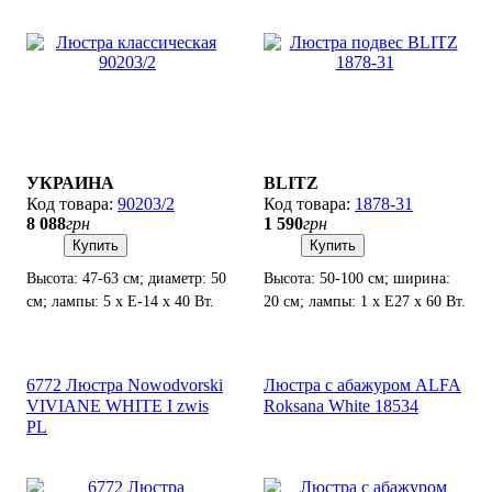
УКРАИНА
BLITZ
90203/2
1878-31
8 088
грн
1 590
грн
Купить
Купить
Высота: 47-63 см; диаметр: 50
Высота: 50-100 см; ширина:
см; лампы: 5 х Е-14 х 40 Вт.
20 см; лампы: 1 х Е27 х 60 Вт.
6772 Люстра Nowodvorski
Люстра с абажуром ALFA
VIVIANE WHITE I zwis
Roksana White 18534
PL