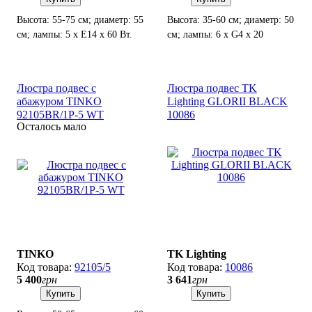
Высота: 55-75 см; диаметр: 55
Высота: 35-60 см; диаметр: 50
см; лампы: 5 х Е14 х 60 Вт.
см; лампы: 6 х G4 х 20
Вт+LED.
Люстра подвес с
Люстра подвес TK
абажуром TINKO
Lighting GLORII BLACK
92105BR/1P-5 WT
10086
Осталось мало
TINKO
TK Lighting
92105/5
10086
5 400
грн
3 641
грн
Купить
Купить