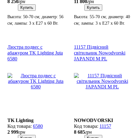
8 250
грн
11 800
грн
Купить
Купить
Высота: 50-70 см; диаметр: 56
Высота: 55-70 см; диаметр: 40
см; лампы: 3 х Е27 х 60 Вт.
см; лампы: 3 х Е27 х 60 Вт.
Люстра подвес с
11157 Підвісний
абажуром TK Lighting Juta
світильник Nowodvorski
6580
JAPANDI M PL
TK Lighting
NOWODVORSKI
6580
11157
2 999
грн
8 685
грн