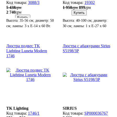
3088/3
19302
5 438
грн
1 950
грн
899
грн
2 740
грн
Купить
Купить
Высота: 35-56 см; диаметр: 50
Высота: 40-100 см; диаметр:
см; лампы: 3 х Е-14 х 60 Вт.
30 см; лампы: 1 х Е-27 х 60
Вт.
Люстра подвес TK
Люстра с абажурами Sirius
Lighting Luneta Modern
S5198/3P
1746
TK Lighting
SIRIUS
1746/1
SP000036767