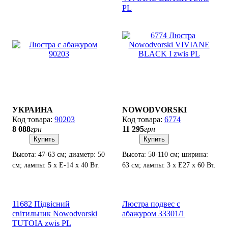
PL
УКРАИНА
NOWODVORSKI
90203
6774
8 088
грн
11 295
грн
Купить
Купить
Высота: 47-63 см; диаметр: 50
Высота: 50-110 см; ширина:
см; лампы: 5 х Е-14 х 40 Вт.
63 см; лампы: 3 х Е27 х 60 Вт.
11682 Підвісний
Люстра подвес с
світильник Nowodvorski
абажуром 33301/1
TUTOIA zwis PL