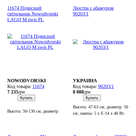
11674 Підвісний
Люстра с абажуром
світильник Nowodvorski
90203/1
LAGO M zwis PL
NOWODVORSKI
УКРАИНА
11674
90203/1
7 235
грн
8 088
грн
Купить
Купить
Высота: 47-63 см; диаметр: 50
Высота: 50-130 см; диаметр:
см; лампы: 5 х Е-14 х 40 Вт.
50 см; лампы: 1 х E-27 х 25
Вт LED.