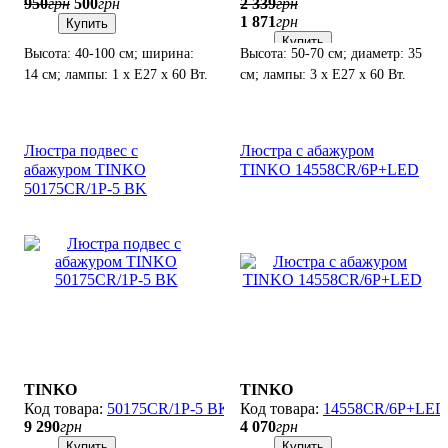
950
грн
500
грн
2 339
грн
1 871
грн
Купить
Купить
Высота: 40-100 см; ширина:
Высота: 50-70 см; диаметр: 35
14 см; лампы: 1 х Е27 х 60 Вт.
см; лампы: 3 х Е27 х 60 Вт.
Люстра подвес с
Люстра с абажуром
абажуром TINKO
TINKO 14558CR/6P+LED
50175CR/1P-5 BK
TINKO
TINKO
50175CR/1P-5 BK
14558CR/6P+LED
9 290
грн
4 070
грн
Купить
Купить