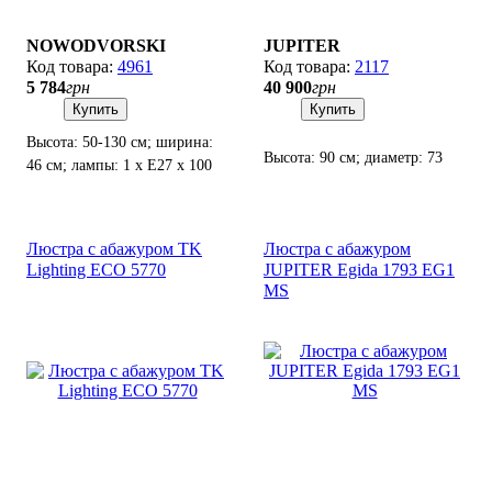
NOWODVORSKI
JUPITER
4961
2117
5 784
грн
40 900
грн
Купить
Купить
Высота: 50-130 см; ширина:
Высота: 90 см; диаметр: 73
46 см; лампы: 1 х Е27 х 100
см; лампы: 6 х Е14 х 10 Вт
Вт.
LED.
Люстра с абажуром TK
Люстра с абажуром
Lighting ECO 5770
JUPITER Egida 1793 EG1
MS