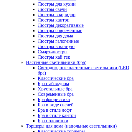
Люстры для кухни
Люстры свечи
Люстры в коридор
Люстры кантри
Люстры декоративные
Люстры современные
Люстры для дома
Люстры галогенные
Люстры в ванную
Смарт-люстры
Люстры хай тек
Настенные светильники (бра)
Светодиодные настенные светильники (LED
бра)
Классические бра
Бра с абажуром
Хрустальные бра
Современные бра
Бра флористика
Бра в виде свечей
Бра в стиле лофт
Бра в стиле кантри
Бра половинки
Торшеры для дома (напольные светильники)
Классические торшеры