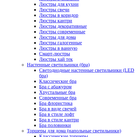
Люстры для кухни
Люстры свечи
Люстры в коридор
Люстры кантри
Люстры декоративные
Люстры современные
Люстры для дома
Люстры галогенные
Люстры в ванную
Смарт-люстры
Люстры хай тек
Настенные светильники (бра)
Светодиодные настенные светильники (LED
бра)
Классические бра
Бра с абажуром
Хрустальные бра
Современные бра
Бра флористика
Бра в виде свечей
Бра в стиле лофт
Бра в стиле кантри
Бра половинки
Торшеры для дома (напольные светильники)
Классические торшеры