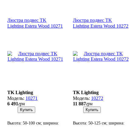
см; лампа: 3 х G9 х 10 Вт
116х27 см; лампа: 9 х G9 х 6
LED.
Вт LED.
Люстра подвес TK
Люстра подвес TK
Lighting Estera Wood 10271
Lighting Estera Wood 10272
TK Lighting
TK Lighting
10271
10272
6 491
грн
11 887
грн
Купить
Купить
Высота: 50-100 см; ширина:
Высота: 50-125 см; ширина:
33 см; лампа: 3 х G9 х 8 Вт
90х28 см; лампа: 7 х G9 х 8
LED.
Вт LED.