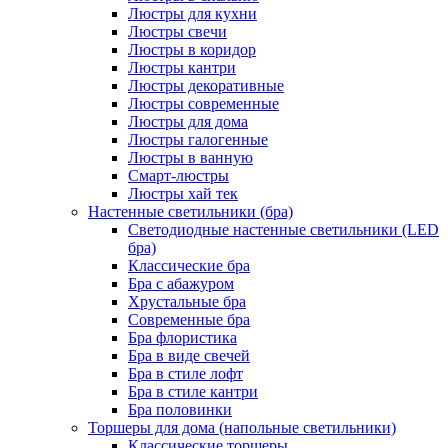
Люстры для кухни
Люстры свечи
Люстры в коридор
Люстры кантри
Люстры декоративные
Люстры современные
Люстры для дома
Люстры галогенные
Люстры в ванную
Смарт-люстры
Люстры хай тек
Настенные светильники (бра)
Светодиодные настенные светильники (LED
бра)
Классические бра
Бра с абажуром
Хрустальные бра
Современные бра
Бра флористика
Бра в виде свечей
Бра в стиле лофт
Бра в стиле кантри
Бра половинки
Торшеры для дома (напольные светильники)
Классические торшеры