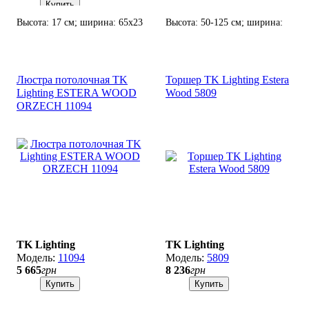
Купить
Высота: 17 см; ширина: 65х23
Высота: 50-125 см; ширина:
см; лампа: 4 х G9 х 6 Вт LED.
117х28 см; лампа: 9 х G9 х 8
Вт LED.
Люстра потолочная TK
Торшер TK Lighting Estera
Lighting ESTERA WOOD
Wood 5809
ORZECH 11094
TK Lighting
TK Lighting
11094
5809
5 665
грн
8 236
грн
Купить
Купить