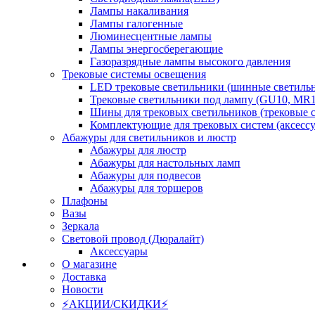
Лампы накаливания
Лампы галогенные
Люминесцентные лампы
Лампы энергосберегающие
Газоразрядные лампы высокого давления
Трековые системы освещения
LED трековые светильники (шинные светиль
Трековые светильники под лампу (GU10, MR1
Шины для трековых светильников (трековые 
Комплектующие для трековых систем (аксесс
Абажуры для светильников и люстр
Абажуры для люстр
Абажуры для настольных ламп
Абажуры для подвесов
Абажуры для торшеров
Плафоны
Вазы
Зеркала
Световой провод (Дюралайт)
Аксессуары
О магазине
Доставка
Новости
⚡АКЦИИ/СКИДКИ⚡