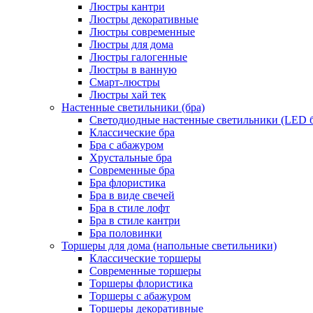
Люстры кантри
Люстры декоративные
Люстры современные
Люстры для дома
Люстры галогенные
Люстры в ванную
Смарт-люстры
Люстры хай тек
Настенные светильники (бра)
Светодиодные настенные светильники (LED б
Классические бра
Бра с абажуром
Хрустальные бра
Современные бра
Бра флористика
Бра в виде свечей
Бра в стиле лофт
Бра в стиле кантри
Бра половинки
Торшеры для дома (напольные светильники)
Классические торшеры
Современные торшеры
Торшеры флористика
Торшеры с абажуром
Торшеры декоративные