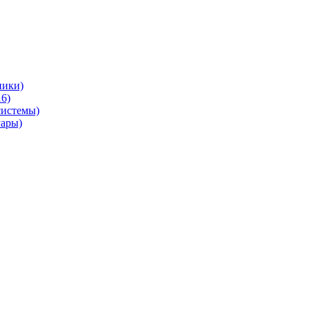
ники)
6)
системы)
уары)