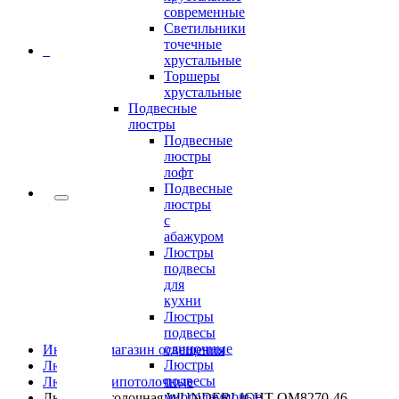
современные
Светильники
точечные
0
хрустальные
Торшеры
хрустальные
Подвесные
люстры
Подвесные
люстры
лофт
Подвесные
люстры
с
абажуром
Люстры
подвесы
для
кухни
Люстры
подвесы
одиночные
Интернет-магазин освещения
Люстры
Люстры
подвесы
Люстры припотолочные
многоламповые
Люстра потолочная WUNDERLICHT OM8270-46