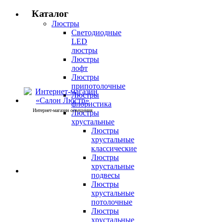
Каталог
Люстры
Светодиодные
LED
люстры
Люстры
лофт
Люстры
припотолочные
Люстры
флористика
Интернет-магазин освещения
Люстры
хрустальные
Люстры
хрустальные
классические
Люстры
хрустальные
подвесы
Люстры
хрустальные
потолочные
Люстры
хрустальные