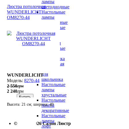
лампы
Люстра потолочная
светодиодные
Настольные
WUNDERLICHT
лампы
OM8270-44
современные
Настольные
лампы
с
абажуром
Настольные
лампы
флористика
Настольная
лампа
для
WUNDERLICHT
школьника
8270-44
Настольные
2 550
грн
лампы
2 240
грн
хрустальные
Купить
Настольные
Высота: 21 см; ширина: 49
лампы
декоративные
см; лампы: 4 х E14 х 60 Вт.
Настольные
лампы
© 2010—2026 Салон Люстр
лофт