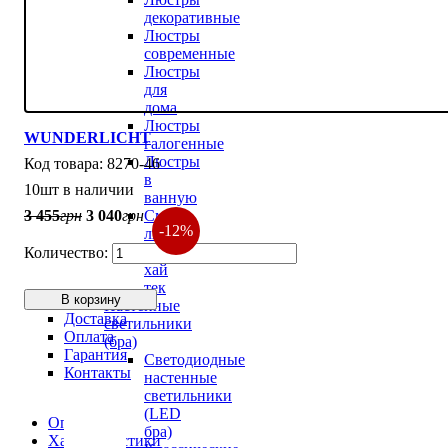
декоративные
Люстры
современные
Люстры
для
дома
Люстры
WUNDERLICHT
галогенные
Люстры
8270-46
в
10шт в наличии
ванную
3 455
грн
3 040
грн
Смарт-
-12%
люстры
Люстры
хай
тек
В корзину
Настенные
Доставка
светильники
Оплата
(бра)
Гарантия
Светодиодные
Контакты
настенные
светильники
(LED
Описание
бра)
Характеристики