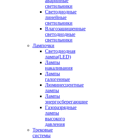
аварийные
светильники
Светодиодные
линейные
светильники
Влагозащищенные
светодиодные
светильники
Лампочки
Светодиодная
лампа(LED)
Лампы
накаливания
Лампы
галогенные
Люминесцентные
лампы
Лампы
энергосберегающие
Газоразрядные
лампы
высокого
давления
Трековые
системы