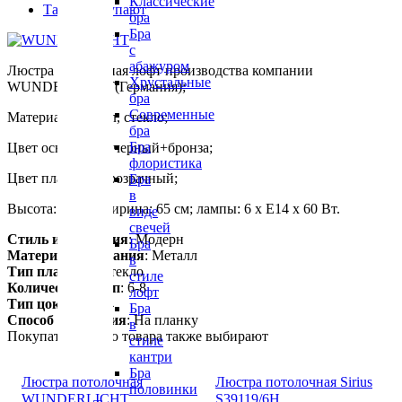
Классические
Также покупают
бра
Бра
с
абажуром
Люстра потолочная лофт производства компании
Хрустальные
WUNDERLICHT(Германия);
бра
Современные
Материал: металл, стекло;
бра
Бра
Цвет основания: черный+бронза;
флористика
Цвет плафона: прозрачный;
Бра
в
Высота: 21 см; ширина: 65 см; лампы: 6 х E14 х 60 Вт.
виде
свечей
Стиль исполнения
: Модерн
Бра
Материал основания
: Металл
в
Тип плафона
: Стекло
стиле
Количество ламп
: 6-8
лофт
Тип цоколя
: E14
Бра
Способ крепления
: На планку
в
Покупатели этого товара также выбирают
стиле
кантри
Бра
Люстра потолочная
Люстра потолочная Sirius
половинки
WUNDERLICHT
S39119/6H