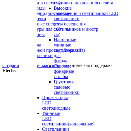
см)
Споты и светильники направленного света
Высокие
Гирлянды
садовые
Светодиодное освещение и светильники LED
светильники
Лампочки
(от
Трековые системы освещения
100
Абажуры для светильников и люстр
см)
Плафоны
Настенные
Вазы
уличные
Зеркала
светильники
Световой провод (Дюралайт)
для
Светильники
фасада
Создание интернет магазина
и техническая поддержка —
Садовые
Etechs
фонарные
столбы
Грунтовые
садовые
светильники
Прожекторы
LED
светодиодные
Уличные
LED
светильники(консольные)
Светильники