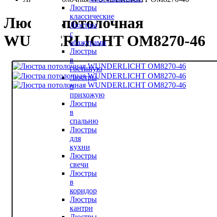
Люстры
классические
Люстра потолочная
Люстры
с
WUNDERLICHT OM8270-46
абажурами
Люстры
в
гостиную
Люстры
в
прихожую
Люстры
в
спальню
Люстры
для
кухни
Люстры
свечи
Люстры
в
коридор
Люстры
кантри
Люстры