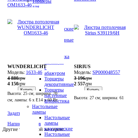
Торшеры
OM1633-46
для
дома
(напольные
светильники)
Классические
торшеры
Современные
торшеры
Торшеры
флористика
Торшеры
WUNDERLICHT
SIRIUS
с
1633-46
SP000048557
абажуром
4 880
грн
3 196
грн
Торшеры
4 150
грн
2 557
грн
декоративные
Торшеры
Купить
Купить
Высота: 25 см; ширина: 70
настенные
Высота: 27 см; ширина: 61
см; лампы: 6 х E14 х 60 Вт.
флористика
см; лампы: 6 х Е27 х 60 Вт.
Настольные
лампы
Задать вопрос
Настольные
лампы
Написать отзыв
классические
Другие товары той же серии:
Настольные