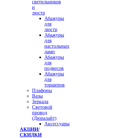
светильников
и
люстр
Абажуры
для
люстр
Абажуры
для
настольных
ламп
Абажуры
для
подвесов
Абажуры
для
торшеров
Плафоны
Вазы
Зеркала
Световой
провод
(Дюралайт)
Аксессуары
АКЦИИ/
СКИДКИ