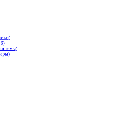
ники)
6)
системы)
уары)