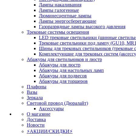
Лампы накаливания
Лампы галогенные
Люминесцентные лампы
Лампы энергосберегающие
Газоразрядные лампы высокого давления
Трековые системы освещения
LED трековые светильники (шинные светиль
Трековые светильники под лампу (GU10, MR1
Шины для трековых светильников (трековые 
Комплектующие для трековых систем (аксесс
Абажуры для светильников и люстр
Абажуры для люстр
Абажуры для настольных ламп
Абажуры для подвесов
Абажуры для торшеров
Плафоны
Вазы
Зеркала
Световой провод (Дюралайт)
Аксессуары
О магазине
Доставка
Новости
⚡АКЦИИ/СКИДКИ⚡