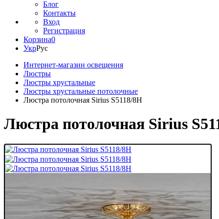
Блог
Контакты
Вход
Регистрация
Корзина
0
Укр
Рус
Интернет-магазин освещения
Люстры
Люстры хрустальные
Люстры хрустальные потолочные
Люстра потолочная Sirius S5118/8H
Люстра потолочная Sirius S51