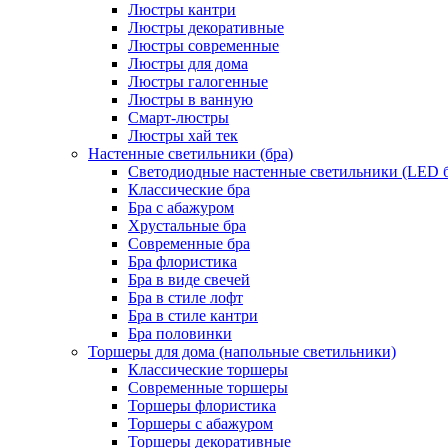
Люстры кантри
Люстры декоративные
Люстры современные
Люстры для дома
Люстры галогенные
Люстры в ванную
Смарт-люстры
Люстры хай тек
Настенные светильники (бра)
Светодиодные настенные светильники (LED б
Классические бра
Бра с абажуром
Хрустальные бра
Современные бра
Бра флористика
Бра в виде свечей
Бра в стиле лофт
Бра в стиле кантри
Бра половинки
Торшеры для дома (напольные светильники)
Классические торшеры
Современные торшеры
Торшеры флористика
Торшеры с абажуром
Торшеры декоративные