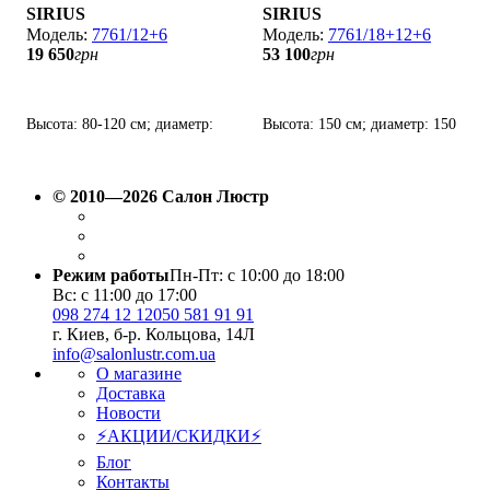
SIRIUS
SIRIUS
7761/12+6
7761/18+12+6
19 650
грн
53 100
грн
Высота: 80-120 см; диаметр:
Высота: 150 см; диаметр: 150
82 см; лампы: 18 х Е14 х 60
см; лампы: 36 х Е14 х 60 Вт.
Вт.
© 2010—2026 Салон Люстр
Режим работы
Пн-Пт: с 10:00 до 18:00
Вс: с 11:00 до 17:00
098 274 12 12
050 581 91 91
г. Киев, б-р. Кольцова, 14Л
info@salonlustr.com.ua
О магазине
Доставка
Новости
⚡АКЦИИ/СКИДКИ⚡
Блог
Контакты