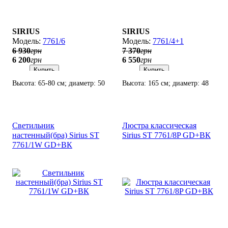
SIRIUS
SIRIUS
7761/6
7761/4+1
6 930
грн
7 370
грн
6 200
грн
6 550
грн
Купить
Купить
Высота: 65-80 см; диаметр: 50
Высота: 165 см; диаметр: 48
см; лампы: 6 х Е14 х 60 Вт.
см; лампы: 5 х Е14 х 60 Вт.
Светильник
Люстра классическая
настенный(бра) Sirius SТ
Sirius SТ 7761/8P GD+ВК
7761/1W GD+ВК