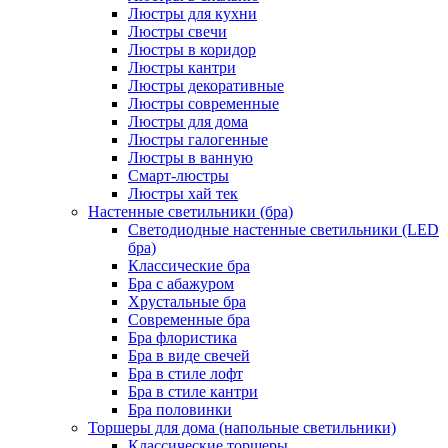
Люстры для кухни
Люстры свечи
Люстры в коридор
Люстры кантри
Люстры декоративные
Люстры современные
Люстры для дома
Люстры галогенные
Люстры в ванную
Смарт-люстры
Люстры хай тек
Настенные светильники (бра)
Светодиодные настенные светильники (LED
бра)
Классические бра
Бра с абажуром
Хрустальные бра
Современные бра
Бра флористика
Бра в виде свечей
Бра в стиле лофт
Бра в стиле кантри
Бра половинки
Торшеры для дома (напольные светильники)
Классические торшеры