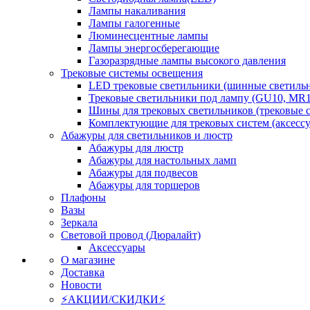
Лампы накаливания
Лампы галогенные
Люминесцентные лампы
Лампы энергосберегающие
Газоразрядные лампы высокого давления
Трековые системы освещения
LED трековые светильники (шинные светиль
Трековые светильники под лампу (GU10, MR1
Шины для трековых светильников (трековые 
Комплектующие для трековых систем (аксесс
Абажуры для светильников и люстр
Абажуры для люстр
Абажуры для настольных ламп
Абажуры для подвесов
Абажуры для торшеров
Плафоны
Вазы
Зеркала
Световой провод (Дюралайт)
Аксессуары
О магазине
Доставка
Новости
⚡АКЦИИ/СКИДКИ⚡