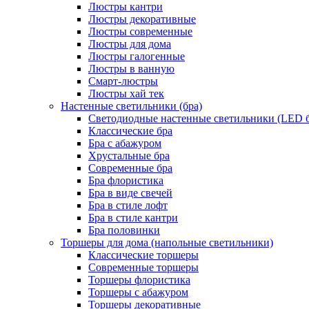
Люстры кантри
Люстры декоративные
Люстры современные
Люстры для дома
Люстры галогенные
Люстры в ванную
Смарт-люстры
Люстры хай тек
Настенные светильники (бра)
Светодиодные настенные светильники (LED б
Классические бра
Бра с абажуром
Хрустальные бра
Современные бра
Бра флористика
Бра в виде свечей
Бра в стиле лофт
Бра в стиле кантри
Бра половинки
Торшеры для дома (напольные светильники)
Классические торшеры
Современные торшеры
Торшеры флористика
Торшеры с абажуром
Торшеры декоративные