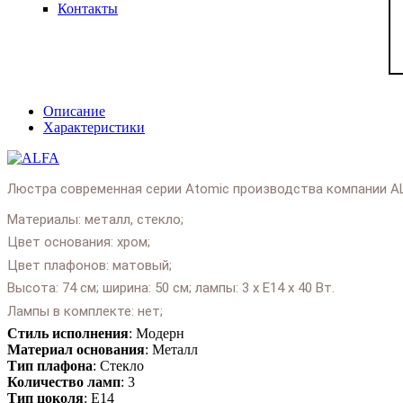
Контакты
Описание
Характеристики
Люстра современная серии Atomic производства компании AL
Материалы: металл, стекло;
Цвет основания: хром;
Цвет плафонов: матовый;
Высота: 74 см; ширина: 50 см; лампы: 3 х Е14 х 40 Вт.
Лампы в комплекте: нет;
Стиль исполнения
: Модерн
Подробнее:
https://salonlustr.com.ua/p15357-
Материал основания
: Металл
Lyustra_sovremennaya_ALFA_Atomic_20215
Тип плафона
: Стекло
Количество ламп
: 3
Тип цоколя
: E14