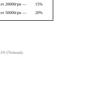
от 20000грн —
15%
от 50000грн —
20%
FA (Польша);