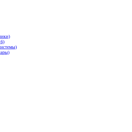
ники)
6)
системы)
уары)