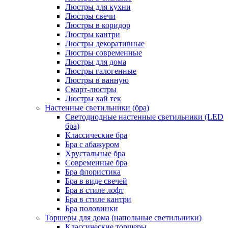
Люстры для кухни
Люстры свечи
Люстры в коридор
Люстры кантри
Люстры декоративные
Люстры современные
Люстры для дома
Люстры галогенные
Люстры в ванную
Смарт-люстры
Люстры хай тек
Настенные светильники (бра)
Светодиодные настенные светильники (LED
бра)
Классические бра
Бра с абажуром
Хрустальные бра
Современные бра
Бра флористика
Бра в виде свечей
Бра в стиле лофт
Бра в стиле кантри
Бра половинки
Торшеры для дома (напольные светильники)
Классические торшеры