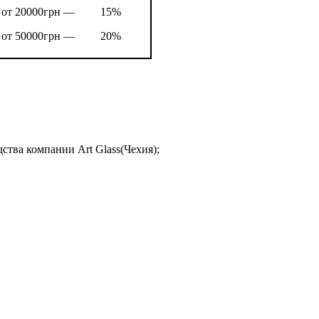
от 20000грн —
15%
от 50000грн —
20%
ства компании Art Glass(Чехия);