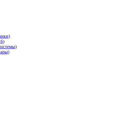
ники)
6)
системы)
уары)