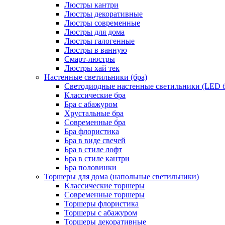
Люстры кантри
Люстры декоративные
Люстры современные
Люстры для дома
Люстры галогенные
Люстры в ванную
Смарт-люстры
Люстры хай тек
Настенные светильники (бра)
Светодиодные настенные светильники (LED б
Классические бра
Бра с абажуром
Хрустальные бра
Современные бра
Бра флористика
Бра в виде свечей
Бра в стиле лофт
Бра в стиле кантри
Бра половинки
Торшеры для дома (напольные светильники)
Классические торшеры
Современные торшеры
Торшеры флористика
Торшеры с абажуром
Торшеры декоративные