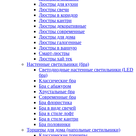
Люстры для кухни
Люстры свечи
Люстры в коридор
Люстры кантри
Люстры декоративные
Люстры современные
Люстры для дома
Люстры галогенные
Люстры в ванную
Смарт-люстры
Люстры хай тек
Настенные светильники (бра)
Светодиодные настенные светильники (LED
бра)
Классические бра
Бра с абажуром
Хрустальные бра
Современные бра
Бра флористика
Бра в виде свечей
Бра в стиле лофт
Бра в стиле кантри
Бра половинки
Торшеры для дома (напольные светильники)
Классические торшеры