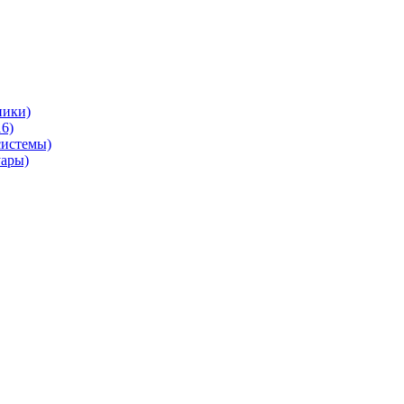
ники)
6)
системы)
уары)