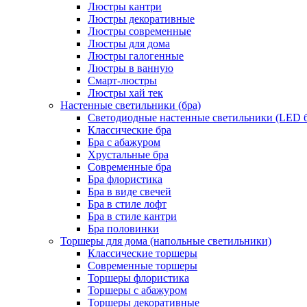
Люстры кантри
Люстры декоративные
Люстры современные
Люстры для дома
Люстры галогенные
Люстры в ванную
Смарт-люстры
Люстры хай тек
Настенные светильники (бра)
Светодиодные настенные светильники (LED б
Классические бра
Бра с абажуром
Хрустальные бра
Современные бра
Бра флористика
Бра в виде свечей
Бра в стиле лофт
Бра в стиле кантри
Бра половинки
Торшеры для дома (напольные светильники)
Классические торшеры
Современные торшеры
Торшеры флористика
Торшеры с абажуром
Торшеры декоративные