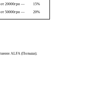
от 20000грн —
15%
от 50000грн —
20%
мпании ALFA (Польша);