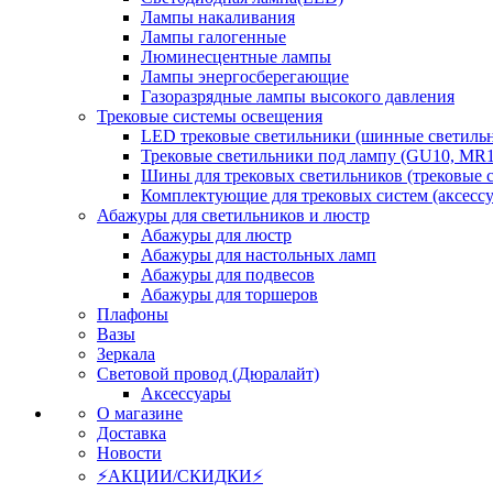
Лампы накаливания
Лампы галогенные
Люминесцентные лампы
Лампы энергосберегающие
Газоразрядные лампы высокого давления
Трековые системы освещения
LED трековые светильники (шинные светиль
Трековые светильники под лампу (GU10, MR1
Шины для трековых светильников (трековые 
Комплектующие для трековых систем (аксесс
Абажуры для светильников и люстр
Абажуры для люстр
Абажуры для настольных ламп
Абажуры для подвесов
Абажуры для торшеров
Плафоны
Вазы
Зеркала
Световой провод (Дюралайт)
Аксессуары
О магазине
Доставка
Новости
⚡АКЦИИ/СКИДКИ⚡