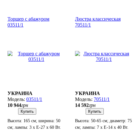
Торшер с абажуром
Люстра классическая
03511/1
70511/1
УКРАИНА
УКРАИНА
03511/1
70511/1
10 944
грн
14 592
грн
Купить
Купить
Высота: 165 см; ширина: 50
Высота: 50-65 см; диаметр: 75
см; лампы: 3 х Е-27 х 60 Вт.
см; лампы: 7 х Е-14 х 40 Вт.