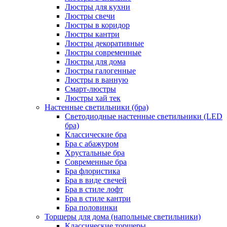
Люстры для кухни
Люстры свечи
Люстры в коридор
Люстры кантри
Люстры декоративные
Люстры современные
Люстры для дома
Люстры галогенные
Люстры в ванную
Смарт-люстры
Люстры хай тек
Настенные светильники (бра)
Светодиодные настенные светильники (LED
бра)
Классические бра
Бра с абажуром
Хрустальные бра
Современные бра
Бра флористика
Бра в виде свечей
Бра в стиле лофт
Бра в стиле кантри
Бра половинки
Торшеры для дома (напольные светильники)
Классические торшеры