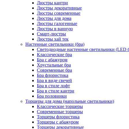
Люстры кантри
Люстры декоративные
Люстры современные
Люстры для дома
Люстры галогенные
Люстры в ванную
Смарт-люстры
Люстры хай тек
Настенные светильники (бра)
Светодиодные настенные светильники (LED б
Классические бра
Бра с абажуром
Хрустальные бра
Современные бра
Бра флористика
Бра в виде свечей
Бра в стиле лофт
Бра в стиле кантри
Бра половинки
Торшеры для дома (напольные светильники)
Классические торшеры
Современные торшеры
Торшеры флористика
Торшеры с абажуром
Торшеры декоративные