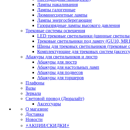
Лампы накаливания
Лампы галогенные
Люминесцентные лампы
Лампы энергосберегающие
Газоразрядные лампы высокого давления
Трековые системы освещения
LED трековые светильники (шинные светиль
Трековые светильники под лампу (GU10, MR1
Шины для трековых светильников (трековые 
Комплектующие для трековых систем (аксесс
Абажуры для светильников и люстр
Абажуры для люстр
Абажуры для настольных ламп
Абажуры для подвесов
Абажуры для торшеров
Плафоны
Вазы
Зеркала
Световой провод (Дюралайт)
Аксессуары
О магазине
Доставка
Новости
⚡АКЦИИ/СКИДКИ⚡