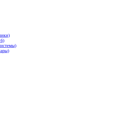
ники)
6)
системы)
уары)