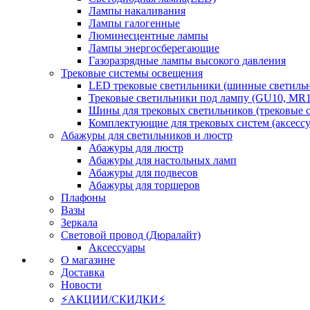
Лампы накаливания
Лампы галогенные
Люминесцентные лампы
Лампы энергосберегающие
Газоразрядные лампы высокого давления
Трековые системы освещения
LED трековые светильники (шинные светиль
Трековые светильники под лампу (GU10, MR1
Шины для трековых светильников (трековые 
Комплектующие для трековых систем (аксесс
Абажуры для светильников и люстр
Абажуры для люстр
Абажуры для настольных ламп
Абажуры для подвесов
Абажуры для торшеров
Плафоны
Вазы
Зеркала
Световой провод (Дюралайт)
Аксессуары
О магазине
Доставка
Новости
⚡АКЦИИ/СКИДКИ⚡