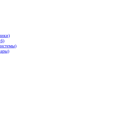
ники)
6)
системы)
уары)