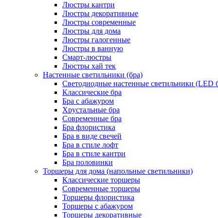
Люстры кантри
Люстры декоративные
Люстры современные
Люстры для дома
Люстры галогенные
Люстры в ванную
Смарт-люстры
Люстры хай тек
Настенные светильники (бра)
Светодиодные настенные светильники (LED б
Классические бра
Бра с абажуром
Хрустальные бра
Современные бра
Бра флористика
Бра в виде свечей
Бра в стиле лофт
Бра в стиле кантри
Бра половинки
Торшеры для дома (напольные светильники)
Классические торшеры
Современные торшеры
Торшеры флористика
Торшеры с абажуром
Торшеры декоративные