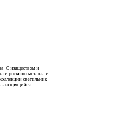
ва. С изяществом и
ка и роскоши металла и
 коллекции светильник
s - искрящийся