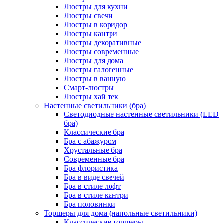
Люстры для кухни
Люстры свечи
Люстры в коридор
Люстры кантри
Люстры декоративные
Люстры современные
Люстры для дома
Люстры галогенные
Люстры в ванную
Смарт-люстры
Люстры хай тек
Настенные светильники (бра)
Светодиодные настенные светильники (LED
бра)
Классические бра
Бра с абажуром
Хрустальные бра
Современные бра
Бра флористика
Бра в виде свечей
Бра в стиле лофт
Бра в стиле кантри
Бра половинки
Торшеры для дома (напольные светильники)
Классические торшеры