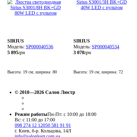
SIRIUS
SIRIUS
SP000040536
SP000040534
5 895
грн
3 070
грн
Высота: 19 см; ширина: 80
Высота: 19 см; ширина: 72
см; лампы: LED х 80
см; лампы: LED х 40
Вт(3000К-6000K).
Вт(3000К-6000K).
© 2010—2026 Салон Люстр
Режим работы
Пн-Пт: с 10:00 до 18:00
Вс: с 11:00 до 17:00
098 274 12 12
050 581 91 91
г. Киев, б-р. Кольцова, 14Л
info@salonlustr.com.ua