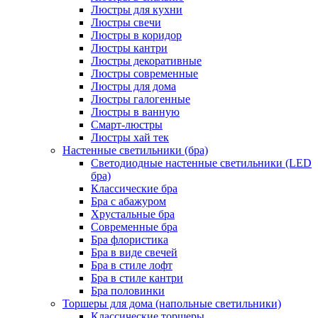
Люстры для кухни
Люстры свечи
Люстры в коридор
Люстры кантри
Люстры декоративные
Люстры современные
Люстры для дома
Люстры галогенные
Люстры в ванную
Смарт-люстры
Люстры хай тек
Настенные светильники (бра)
Светодиодные настенные светильники (LED
бра)
Классические бра
Бра с абажуром
Хрустальные бра
Современные бра
Бра флористика
Бра в виде свечей
Бра в стиле лофт
Бра в стиле кантри
Бра половинки
Торшеры для дома (напольные светильники)
Классические торшеры