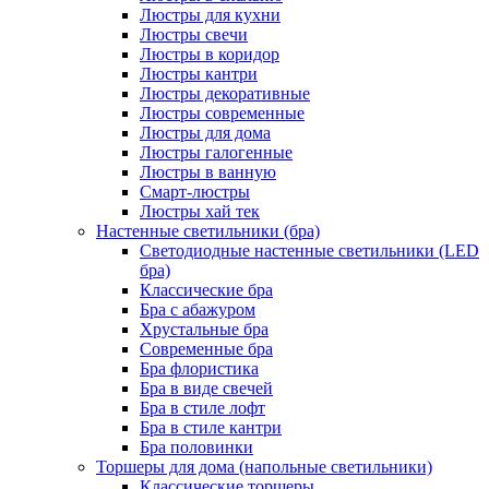
Люстры для кухни
Люстры свечи
Люстры в коридор
Люстры кантри
Люстры декоративные
Люстры современные
Люстры для дома
Люстры галогенные
Люстры в ванную
Смарт-люстры
Люстры хай тек
Настенные светильники (бра)
Светодиодные настенные светильники (LED
бра)
Классические бра
Бра с абажуром
Хрустальные бра
Современные бра
Бра флористика
Бра в виде свечей
Бра в стиле лофт
Бра в стиле кантри
Бра половинки
Торшеры для дома (напольные светильники)
Классические торшеры