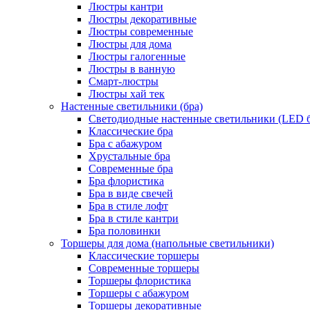
Люстры кантри
Люстры декоративные
Люстры современные
Люстры для дома
Люстры галогенные
Люстры в ванную
Смарт-люстры
Люстры хай тек
Настенные светильники (бра)
Светодиодные настенные светильники (LED б
Классические бра
Бра с абажуром
Хрустальные бра
Современные бра
Бра флористика
Бра в виде свечей
Бра в стиле лофт
Бра в стиле кантри
Бра половинки
Торшеры для дома (напольные светильники)
Классические торшеры
Современные торшеры
Торшеры флористика
Торшеры с абажуром
Торшеры декоративные