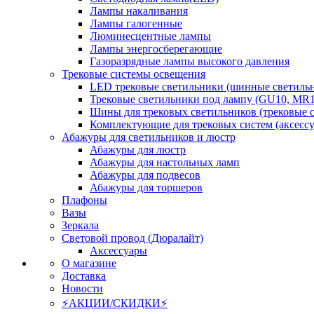
Лампы накаливания
Лампы галогенные
Люминесцентные лампы
Лампы энергосберегающие
Газоразрядные лампы высокого давления
Трековые системы освещения
LED трековые светильники (шинные светиль
Трековые светильники под лампу (GU10, MR1
Шины для трековых светильников (трековые 
Комплектующие для трековых систем (аксесс
Абажуры для светильников и люстр
Абажуры для люстр
Абажуры для настольных ламп
Абажуры для подвесов
Абажуры для торшеров
Плафоны
Вазы
Зеркала
Световой провод (Дюралайт)
Аксессуары
О магазине
Доставка
Новости
⚡АКЦИИ/СКИДКИ⚡