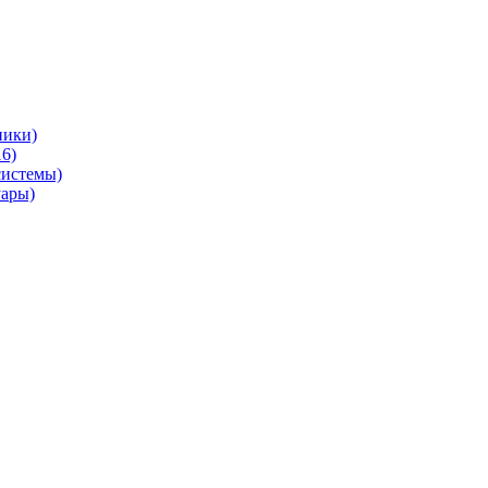
ники)
6)
системы)
уары)