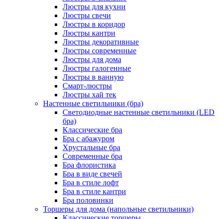
Люстры для кухни
Люстры свечи
Люстры в коридор
Люстры кантри
Люстры декоративные
Люстры современные
Люстры для дома
Люстры галогенные
Люстры в ванную
Смарт-люстры
Люстры хай тек
Настенные светильники (бра)
Светодиодные настенные светильники (LED
бра)
Классические бра
Бра с абажуром
Хрустальные бра
Современные бра
Бра флористика
Бра в виде свечей
Бра в стиле лофт
Бра в стиле кантри
Бра половинки
Торшеры для дома (напольные светильники)
Классические торшеры