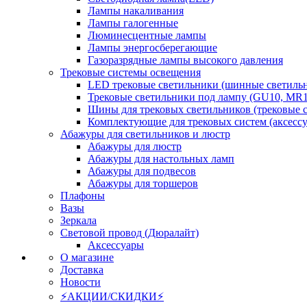
Лампы накаливания
Лампы галогенные
Люминесцентные лампы
Лампы энергосберегающие
Газоразрядные лампы высокого давления
Трековые системы освещения
LED трековые светильники (шинные светиль
Трековые светильники под лампу (GU10, MR1
Шины для трековых светильников (трековые 
Комплектующие для трековых систем (аксесс
Абажуры для светильников и люстр
Абажуры для люстр
Абажуры для настольных ламп
Абажуры для подвесов
Абажуры для торшеров
Плафоны
Вазы
Зеркала
Световой провод (Дюралайт)
Аксессуары
О магазине
Доставка
Новости
⚡АКЦИИ/СКИДКИ⚡