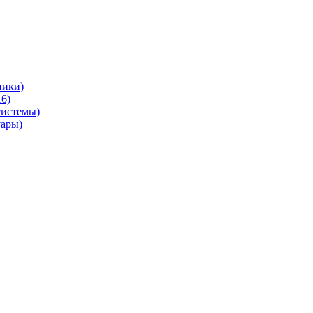
ники)
6)
системы)
уары)