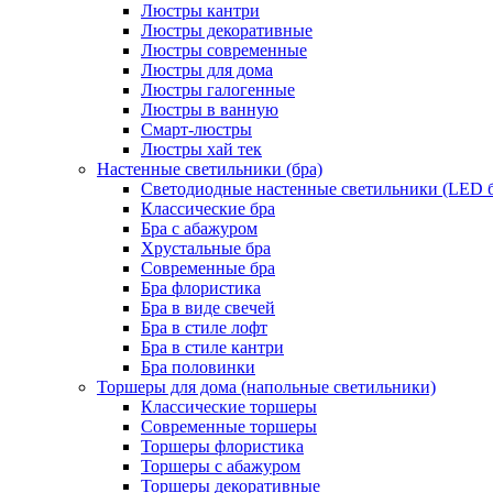
Люстры кантри
Люстры декоративные
Люстры современные
Люстры для дома
Люстры галогенные
Люстры в ванную
Смарт-люстры
Люстры хай тек
Настенные светильники (бра)
Светодиодные настенные светильники (LED б
Классические бра
Бра с абажуром
Хрустальные бра
Современные бра
Бра флористика
Бра в виде свечей
Бра в стиле лофт
Бра в стиле кантри
Бра половинки
Торшеры для дома (напольные светильники)
Классические торшеры
Современные торшеры
Торшеры флористика
Торшеры с абажуром
Торшеры декоративные