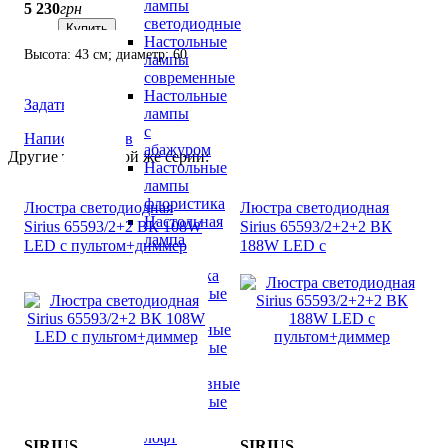
лампы
5 230
грн
светодиодные
Купить
Настольные
Высота: 43 см; диаметр: 60
лампы
см; лампы: 6 х Е14 х 60 Вт.
современные
Настольные
Задать вопрос
лампы
с
Написать отзыв
абажуром
Другие товары той же серии:
Настольные
лампы
флористика
Люстра светодиодная
Люстра светодиодная
Настольная
Sirius 65593/2+2 ВК 108W
Sirius 65593/2+2+2 ВК
лампа
LED с пультом+диммер
188W LED с
для
пультом+диммер
школьника
Настольные
лампы
хрустальные
Настольные
лампы
декоративные
Настольные
лампы
лофт
SIRIUS
SIRIUS