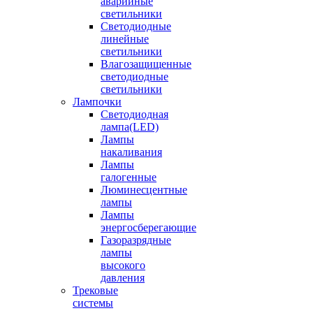
аварийные
светильники
Светодиодные
линейные
светильники
Влагозащищенные
светодиодные
светильники
Лампочки
Светодиодная
лампа(LED)
Лампы
накаливания
Лампы
галогенные
Люминесцентные
лампы
Лампы
энергосберегающие
Газоразрядные
лампы
высокого
давления
Трековые
системы