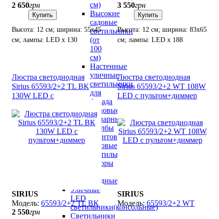
см)
2 650
грн
3 550
грн
Высокие
Купить
Купить
садовые
Высота: 12 см; ширина: 55х45
Высота: 12 см; ширина: 83х65
светильники
(от
см; лампы: LED х 130
см; лампы: LED х 188
100
Вт(3000К-6000K).
Вт(3000К-6000K).
см)
Настенные
уличные
Люстра светодиодная
Люстра светодиодная
светильники
Sirius 65593/2+2 TL ВК
Sirius 65593/2+2 WT 108W
для
130W LED с
LED с пультом+диммер
фасада
пультом+диммер
Садовые
фонарные
столбы
Грунтовые
садовые
светильники
Прожекторы
LED
светодиодные
Уличные
SIRIUS
SIRIUS
LED
65593/2+2 TL ВК
65593/2+2 WT
светильники(консольные)
2 550
грн
Светильники