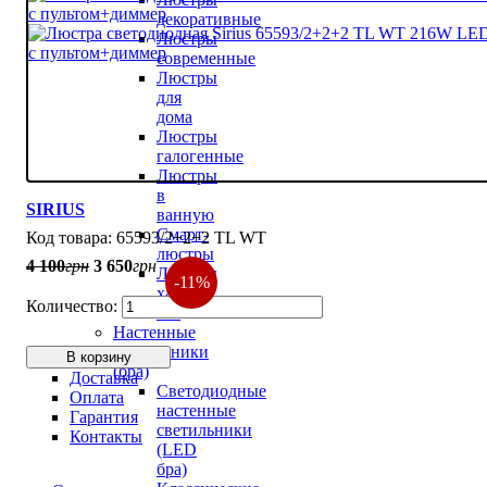
декоративные
Люстры
современные
Люстры
для
дома
Люстры
галогенные
Люстры
в
SIRIUS
ванную
Смарт-
65593/2+2+2 TL WT
люстры
4 100
грн
3 650
грн
Люстры
-11%
хай
тек
Настенные
светильники
В корзину
(бра)
Доставка
Светодиодные
Оплата
настенные
Гарантия
светильники
Контакты
(LED
бра)