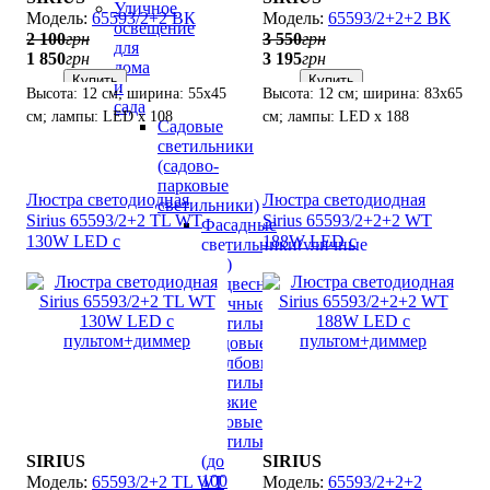
Уличное
65593/2+2 ВК
65593/2+2+2 ВК
освещение
2 100
грн
3 550
грн
для
1 850
грн
3 195
грн
дома
Купить
Купить
и
Высота: 12 см; ширина: 55х45
Высота: 12 см; ширина: 83х65
сада
см; лампы: LED х 108
см; лампы: LED х 188
Садовые
Вт(3000К-6000K).
Вт(3000К-6000K).
светильники
(садово-
парковые
Люстра светодиодная
Люстра светодиодная
светильники)
Sirius 65593/2+2 TL WT
Sirius 65593/2+2+2 WT
Фасадные
130W LED с
188W LED с
светильники(уличные
пультом+диммер
пультом+диммер
бра)
Подвесные
уличные
светильники
Садовые
столбовые
светильники
Низкие
садовые
светильники
SIRIUS
SIRIUS
(до
100
65593/2+2 TL WT
65593/2+2+2