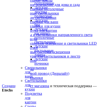
Настольные лампы
потолочные
Уличное освещение для дома и сада
Детские
Светильники потолочные
люстры
Точечные светильники
подвесные
Детские светильники
Детские
Светильники для ванн
бра
Светильники для кухни
Детские
Подсветка для картин
настенно-
Споты и светильники направленного света
потолочные
Гирлянды
светильники
Светодиодное освещение и светильники LED
Детские
Лампочки
настольные
Трековые системы освещения
лампы
Абажуры для светильников и люстр
Детские
Плафоны
ночники
Вазы
Светильники
Зеркала
для
Световой провод (Дюралайт)
ванн
Светильники
Светильники
для
Создание интернет магазина
и техническая поддержка —
кухни
Etechs
Подсветка
для
картин
Споты