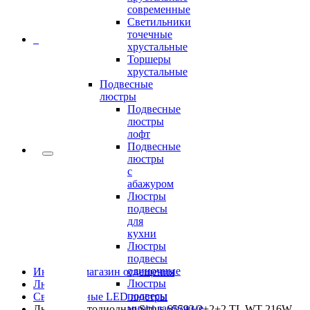
современные
Светильники
точечные
0
хрустальные
Торшеры
хрустальные
Подвесные
люстры
Подвесные
люстры
лофт
Подвесные
люстры
с
абажуром
Люстры
подвесы
для
кухни
Люстры
подвесы
одиночные
Интернет-магазин освещения
Люстры
Люстры
подвесы
Светодиодные LED люстры
многоламповые
Люстра светодиодная Sirius 65593/2+2+2 TL WT 216W