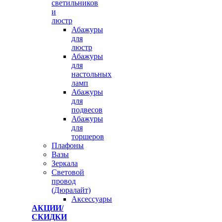
светильников
и
люстр
Абажуры
для
люстр
Абажуры
для
настольных
ламп
Абажуры
для
подвесов
Абажуры
для
торшеров
Плафоны
Вазы
Зеркала
Световой
провод
(Дюралайт)
Аксессуары
АКЦИИ/
СКИДКИ