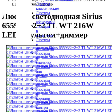
Люстры
LED с пультом+диммер
классические
Люстры
Люстра светодиодная Sirius
с
абажурами
65593/2+2+2 TL WT 216W
Люстры
в
LED с пультом+диммер
гостиную
Люстры
в
прихожую
Люстры
в
спальню
Люстры
для
кухни
Люстры
свечи
Люстры
в
коридор
Люстры
кантри
Люстры