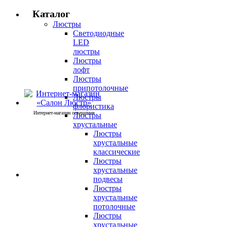
Каталог
Люстры
Светодиодные
LED
люстры
Люстры
лофт
Люстры
припотолочные
Люстры
флористика
Интернет-магазин освещения
Люстры
хрустальные
Люстры
хрустальные
классические
Люстры
хрустальные
подвесы
Люстры
хрустальные
потолочные
Люстры
хрустальные