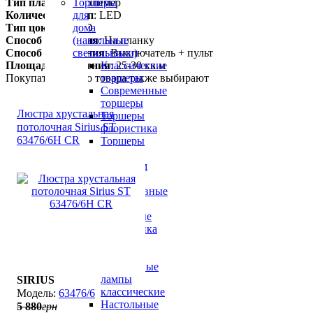
Тип плафона
: Полимер
Торшеры
Количество ламп
: LED
для
Тип цоколя
: LED
дома
Способ крепления
: На планку
(напольные
Способ управления
: Выключатель + пульт
светильники)
Площадь освещения
: 25-30 кв.м
Классические
Покупатели этого товара также выбирают
торшеры
Современные
торшеры
Люстра хрустальная
Торшеры
потолочная Sirius ST
флористика
63476/6Н CR
Торшеры
с
абажуром
Торшеры
декоративные
Торшеры
настенные
флористика
Настольные
лампы
Настольные
лампы
SIRIUS
классические
63476/6
Настольные
5 880
грн