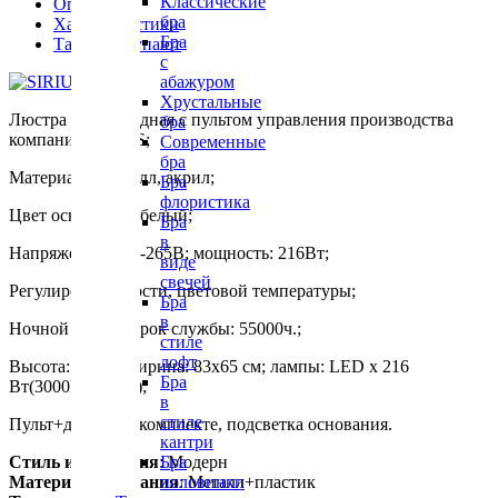
Классические
Описание
бра
Характеристики
Бра
Также покупают
с
абажуром
Хрустальные
Люстра светодиодная с пультом управления производства
бра
компании SIRIUS;
Современные
бра
Материалы: металл, акрил;
Бра
флористика
Цвет основания: белый;
Бра
в
Напряжение: 170-265В; мощность: 216Вт;
виде
свечей
Регулировка яркости, цветовой температуры;
Бра
в
Ночной режим; срок службы: 55000ч.;
стиле
лофт
Высота: 12 см; ширина: 83х65 см; лампы: LED х 216
Бра
Вт(3000К-6000K);
в
стиле
Пульт+диммер в комплекте, подсветка основания.
кантри
Стиль исполнения
: Модерн
Бра
Материал основания
: Металл+пластик
половинки