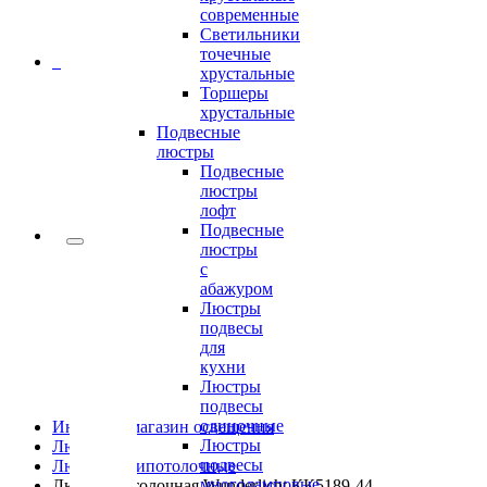
современные
Светильники
точечные
0
хрустальные
Торшеры
хрустальные
Подвесные
люстры
Подвесные
люстры
лофт
Подвесные
люстры
с
абажуром
Люстры
подвесы
для
кухни
Люстры
подвесы
одиночные
Интернет-магазин освещения
Люстры
Люстры
подвесы
Люстры припотолочные
многоламповые
Люстра потолочная Wunderlicht КК5189-44