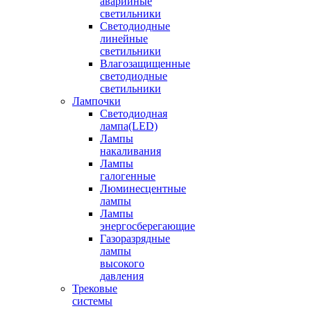
аварийные
светильники
Светодиодные
линейные
светильники
Влагозащищенные
светодиодные
светильники
Лампочки
Светодиодная
лампа(LED)
Лампы
накаливания
Лампы
галогенные
Люминесцентные
лампы
Лампы
энергосберегающие
Газоразрядные
лампы
высокого
давления
Трековые
системы