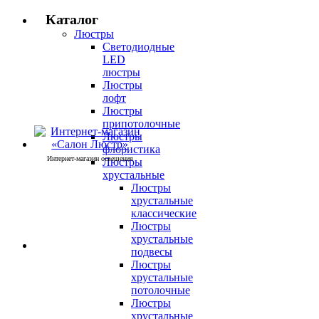
Каталог
Люстры
Светодиодные
LED
люстры
Люстры
лофт
Люстры
припотолочные
Люстры
флористика
Интернет-магазин освещения
Люстры
хрустальные
Люстры
хрустальные
классические
Люстры
хрустальные
подвесы
Люстры
хрустальные
потолочные
Люстры
хрустальные