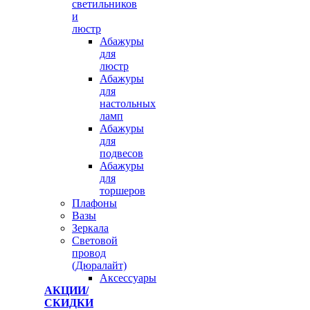
светильников
и
люстр
Абажуры
для
люстр
Абажуры
для
настольных
ламп
Абажуры
для
подвесов
Абажуры
для
торшеров
Плафоны
Вазы
Зеркала
Световой
провод
(Дюралайт)
Аксессуары
АКЦИИ/
СКИДКИ