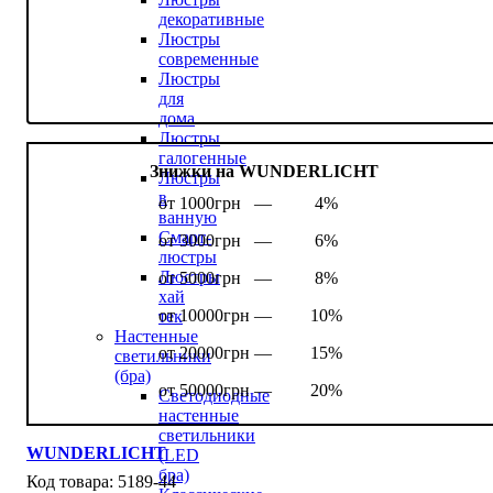
декоративные
Люстры
современные
Люстры
для
дома
Люстры
галогенные
Знижки на WUNDERLICHT
Люстры
в
от 1000грн —
4%
ванную
Смарт-
от 3000грн —
6%
люстры
Люстры
от 5000грн —
8%
хай
от 10000грн —
10%
тек
Настенные
от 20000грн —
15%
светильники
(бра)
от 50000грн —
20%
Светодиодные
настенные
светильники
WUNDERLICHT
(LED
бра)
5189-44