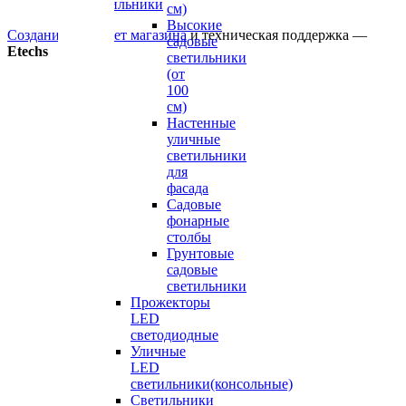
Светильники
см)
Высокие
Создание интернет магазина
и техническая поддержка —
садовые
Etechs
светильники
(от
100
см)
Настенные
уличные
светильники
для
фасада
Садовые
фонарные
столбы
Грунтовые
садовые
светильники
Прожекторы
LED
светодиодные
Уличные
LED
светильники(консольные)
Светильники