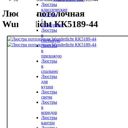
Люстры
классические
Люстра потолочная
Люстры
с
Wunderlicht КК5189-44
абажурами
Люстры
в
гостиную
Люстры
в
прихожую
Люстры
в
спальню
Люстры
для
кухни
Люстры
свечи
Люстры
в
коридор
Люстры
кантри
Люстры