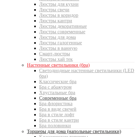
Люстры для кухни
Люстры свечи
Люстры в коридор
Люстры кантри
Люстры декоративные
Люстры современные
Люстры для дома
Люстры галогенные
Люстры в ванную
Смарт-люстры
Люстры хай тек
Настенные светильники (бра)
Светодиодные настенные светильники (LED
бра)
Классические бра
Бра с абажуром
Хрустальные бра
Современные бра
Бра флористика
Бра в виде свечей
Бра в стиле лофт
Бра в стиле кантри
Бра половинки
Торшеры для дома (напольные светильники)
Классические торшеры