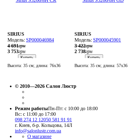
SIRIUS
SIRIUS
SP000046984
SP000045901
4 691
грн
3 422
грн
3 753
грн
2 738
грн
Купить
Купить
Высота: 35 см; длина: 76х36
Высота: 35 см; длина: 57х36
см; лампы: 8 х Е27 х 60 Вт.
см; лампы: 6 х Е27 х 60 Вт.
© 2010—2026 Салон Люстр
Режим работы
Пн-Пт: с 10:00 до 18:00
Вс: с 11:00 до 17:00
098 274 12 12
050 581 91 91
г. Киев, б-р. Кольцова, 14Л
info@salonlustr.com.ua
О магазине