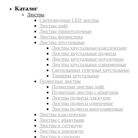
Каталог
Люстры
Светодиодные LED люстры
Люстры лофт
Люстры припотолочные
Люстры флористика
Люстры хрустальные
Люстры хрустальные классические
Люстры хрустальные подвесы
Люстры хрустальные потолочные
Люстры хрустальные современные
Светильники точечные хрустальные
Торшеры хрустальные
Подвесные люстры
Подвесные люстры лофт
Подвесные люстры с абажуром
Люстры подвесы для кухни
Люстры подвесы одиночные
Люстры подвесы многоламповые
Люстры классические
Люстры с абажурами
Люстры в гостиную
Люстры в прихожую
Люстры в спальню